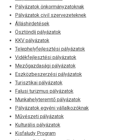
Pályázatok önkormányzatoknak
Pályázatok civil szervezeteknek
Álláshirdetések
Ösztöndíj pályázatok
KKV pályázatok
Telephelyfejlesztési pályázatok
Vidékfejlesztési pályázatok
Mezőgazdasági pályázatok
Eszközbeszerzési pályázatok
Turisztikai pályázatok
Falusi turizmus pályázatok
Munkahelyteremtő pályázatok
Pályázatok egyéni vállalkozóknak
Művészeti pályázatok
Kulturális pályázatok
Kisfaludy Program