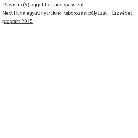
Continue
Previous
(V)loggolj be! videópályázat
Next
Hurrá együtt nyaralunk! táborozási pályázat – Erzsébet
Reading
program 2015