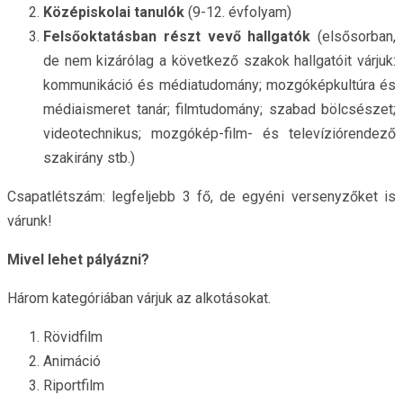
Középiskolai tanulók
(9-12. évfolyam)
Felsőoktatásban részt vevő hallgatók
(elsősorban,
de nem kizárólag a következő szakok hallgatóit várjuk:
kommunikáció és médiatudomány; mozgóképkultúra és
médiaismeret tanár; filmtudomány; szabad bölcsészet;
videotechnikus; mozgókép-film- és televíziórendező
szakirány stb.)
Csapatlétszám: legfeljebb 3 fő, de egyéni versenyzőket is
várunk!
Mivel lehet pályázni?
Három kategóriában várjuk az alkotásokat.
Rövidfilm
Animáció
Riportfilm