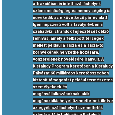
attrakcióban érintett szálláshelyek
száma minőségileg és mennyiségileg is
növekedik az elkövetkező pár év alatt.
Igen népszerű volt a tavalyi évben a
szabadvízi strandok fejlesztését célzó
felhívás, amely a felkapott térségek
mellett például a Tisza és a Tisza-tó
környékének helyzetbe hozására,
vonzerejének növelésére irányult. A
Kisfaludy Program keretében a Kisfaludy
Pályázat 60 milliárdos keretösszegben
biztosít támogatást például természetes
személyeknek és
magánvállalkozásoknak, akik
magánszálláshelyet üzemeltetnek illetve
az egyéb szálláshelyet üzemeltetők
számára. Miért előnyös a Kisfaludy