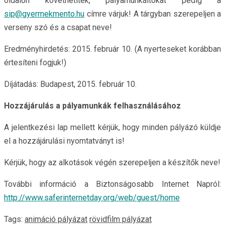
oldalon követhetitek, pályamunkáitokat pedig a
sip@gyermekmento.hu
címre várjuk! A tárgyban szerepeljen a
verseny szó és a csapat neve!
Eredményhirdetés: 2015. február 10. (A nyerteseket korábban
értesíteni fogjuk!)
Díjátadás: Budapest, 2015. február 10.
Hozzájárulás a pályamunkák felhasználásához
A jelentkezési lap mellett kérjük, hogy minden pályázó küldje
el a hozzájárulási nyomtatványt is!
Kérjük, hogy az alkotások végén szerepeljen a készítők neve!
További információ a Biztonságosabb Internet Napról:
http://www.saferinternetday.org/web/guest/home
Tags:
animáció pályázat
rövidfilm pályázat