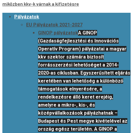
miközben kkv-k várnak a kifizetésre
Primary
Pályázatok
Menu
EU Pályázatok 2021-2027
GINOP pályázatok
A GINOP
(Gazdaságfejlesztési és Innovációs
Operatív Program) pályázatai a magyar
kkv szektor számára biztosít
forrásszerzési lehetőséget a 2014-
2020-as ciklusban. Egyszerűsített eljárás
keretében van lehetőség a különböző
támogatások elnyerésére, a
rendelkezésre álló keret erejéig,
amelyre a mikro-, kis-, és
középvállalkozások pályázhatnak –
Budapest és Pest megye kivételével az
ország egész területén. A GINOP a