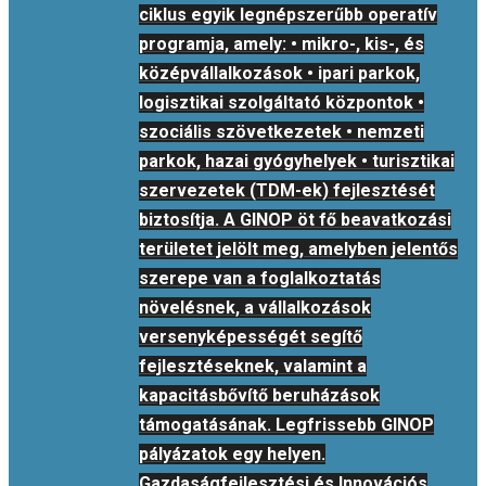
ciklus egyik legnépszerűbb operatív
programja, amely: • mikro-, kis-, és
középvállalkozások • ipari parkok,
logisztikai szolgáltató központok •
szociális szövetkezetek • nemzeti
parkok, hazai gyógyhelyek • turisztikai
szervezetek (TDM-ek) fejlesztését
biztosítja. A GINOP öt fő beavatkozási
területet jelölt meg, amelyben jelentős
szerepe van a foglalkoztatás
növelésnek, a vállalkozások
versenyképességét segítő
fejlesztéseknek, valamint a
kapacitásbővítő beruházások
támogatásának. Legfrissebb GINOP
pályázatok egy helyen.
Gazdaságfejlesztési és Innovációs