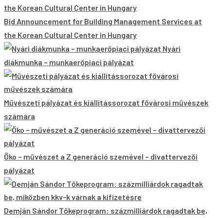
Bid Announcement for Building Management Services at
the Korean Cultural Center in Hungary
Nyári
diákmunka – munkaerőpiaci pályázat
Művészeti pályázat és kiállítássorozat fővárosi művészek
számára
Öko – művészet a Z generáció szemével – divattervezői
pályázat
Demján Sándor Tőkeprogram: százmilliárdok ragadtak be,