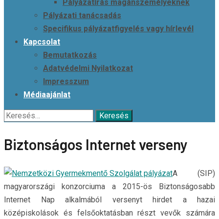
Pályázatírás magánszemélyeknek
Pályázati tanácsadás
Specifikus pályázatfigyelés vagy hírlevél
Kapcsolat
Bemutatkozás
Adatvédelmi Nyilatkozat
Impresszum
Médiaajánlat
Keresés:
Biztonságos Internet verseny
A (SIP)
magyarországi konzorciuma a 2015-ös Biztonságosabb
Internet Nap alkalmából versenyt hirdet a hazai
középiskolások és felsőoktatásban részt vevők számára