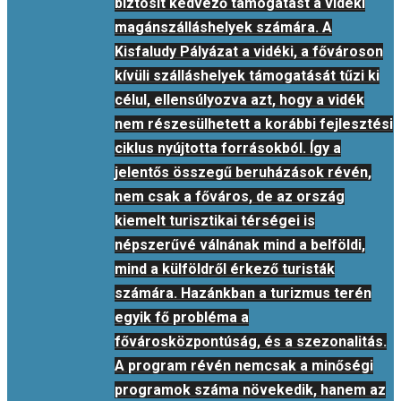
biztosít kedvező támogatást a vidéki
magánszálláshelyek számára. A
Kisfaludy Pályázat a vidéki, a fővároson
kívüli szálláshelyek támogatását tűzi ki
célul, ellensúlyozva azt, hogy a vidék
nem részesülhetett a korábbi fejlesztési
ciklus nyújtotta forrásokból. Így a
jelentős összegű beruházások révén,
nem csak a főváros, de az ország
kiemelt turisztikai térségei is
népszerűvé válnának mind a belföldi,
mind a külföldről érkező turisták
számára. Hazánkban a turizmus terén
egyik fő probléma a
fővárosközpontúság, és a szezonalitás.
A program révén nemcsak a minőségi
programok száma növekedik, hanem az