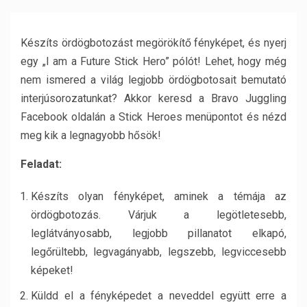
Készíts ördögbotozást megörökítő fényképet, és nyerj
egy „I am a Future Stick Hero” pólót! Lehet, hogy még
nem ismered a világ legjobb ördögbotosait bemutató
interjúsorozatunkat? Akkor keresd a Bravo Juggling
Facebook oldalán a Stick Heroes menüpontot és nézd
meg kik a legnagyobb hősök!
Feladat:
Készíts olyan fényképet, aminek a témája az
ördögbotozás. Várjuk a legötletesebb,
leglátványosabb, legjobb pillanatot elkapó,
legőrültebb, legvagányabb, legszebb, legviccesebb
képeket!
Küldd el a fényképedet a neveddel együtt erre a