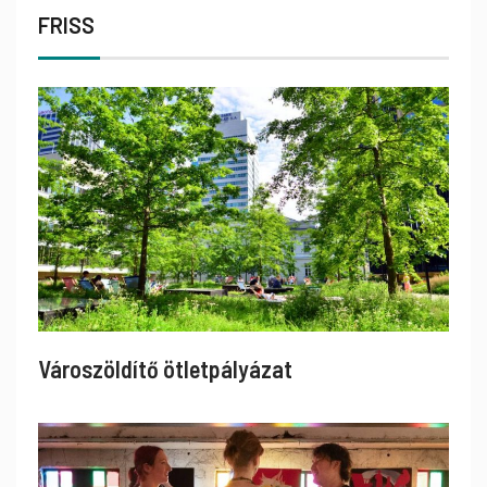
FRISS
Városzöldítő ötletpályázat