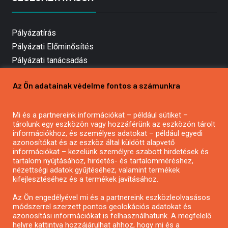
Pályázatírás
Pályázati Előminősítés
Pályázati tanácsadás
Pályázatírás vállalkozásoknak
Az Ön adatainak védelme fontos a számunkra
Mezőgazdasági pályázatírás
Pályázatírás magánszemélyeknek
Mi és a partnereink információkat – például sütiket –
Pályázatírás civil szervezeteknek
tárolunk egy eszközön vagy hozzáférünk az eszközön tárolt
Pályázatírás önkormányzatoknak
információkhoz, és személyes adatokat – például egyedi
azonosítókat és az eszköz által küldött alapvető
Pályázatfigyelés
információkat – kezelünk személyre szabott hirdetések és
Specifikus pályázatfigyelés vagy hírlevél
tartalom nyújtásához, hirdetés- és tartalomméréshez,
nézettségi adatok gyűjtéséhez, valamint termékek
kifejlesztéséhez és a termékek javításához.
PÁLYÁZATFIGYELŐ
Az Ön engedélyével mi és a partnereink eszközleolvasásos
módszerrel szerzett pontos geolokációs adatokat és
azonosítási információkat is felhasználhatunk. A megfelelő
helyre kattintva hozzájárulhat ahhoz, hogy mi és a
Pályázatok magánszemélyeknek