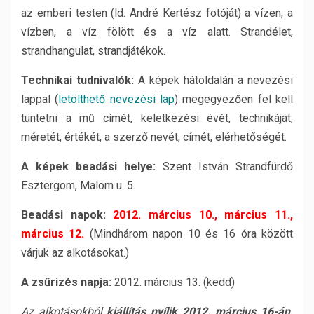
az emberi testen (ld. André Kertész fotóját) a vízen, a
vízben, a víz fölött és a víz alatt. Strandélet,
strandhangulat, strandjátékok.
Technikai tudnivalók:
A képek hátoldalán a nevezési
lappal (
letölthető nevezési lap
) megegyezően fel kell
tüntetni a mű címét, keletkezési évét, technikáját,
méretét, értékét, a szerző nevét, címét, elérhetőségét.
A képek beadási helye:
Szent István Strandfürdő
Esztergom, Malom u. 5.
Beadási napok:
2012. március 10., március 11.,
március 12.
(Mindhárom napon 10 és 16 óra között
várjuk az alkotásokat.)
A zsűrizés napja:
2012. március 13. (kedd)
Az alkotásokból
kiállítás nyílik 2012. március 16-án,