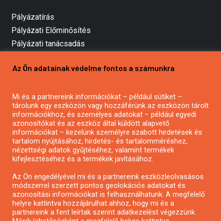
Pályázatírás
Pályázati Előminősítés
Pályázati tanácsadás
Pályázatírás vállalkozásoknak
Az Ön adatainak védelme fontos a számunkra
Mezőgazdasági pályázatírás
Pályázatírás magánszemélyeknek
Mi és a partnereink információkat – például sütiket –
Pályázatírás civil szervezeteknek
tárolunk egy eszközön vagy hozzáférünk az eszközön tárolt
Pályázatírás önkormányzatoknak
információkhoz, és személyes adatokat – például egyedi
azonosítókat és az eszköz által küldött alapvető
Pályázatfigyelés
információkat – kezelünk személyre szabott hirdetések és
Specifikus pályázatfigyelés vagy hírlevél
tartalom nyújtásához, hirdetés- és tartalomméréshez,
nézettségi adatok gyűjtéséhez, valamint termékek
kifejlesztéséhez és a termékek javításához.
PÁLYÁZATFIGYELŐ
Az Ön engedélyével mi és a partnereink eszközleolvasásos
módszerrel szerzett pontos geolokációs adatokat és
azonosítási információkat is felhasználhatunk. A megfelelő
helyre kattintva hozzájárulhat ahhoz, hogy mi és a
Pályázatok magánszemélyeknek
partnereink a fent leírtak szerint adatkezelést végezzünk.
Pályázatok civil szervezeteknek