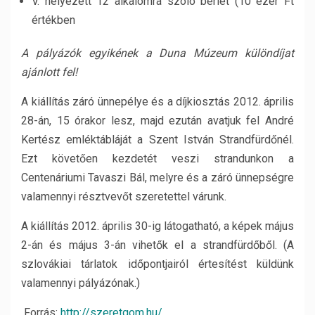
V. helyezett 12 alkalomra szóló bérlet (10 ezer Ft
értékben
A pályázók egyikének a Duna Múzeum különdíjat
ajánlott fel!
A kiállítás záró ünnepélye és a díjkiosztás 2012. április
28-án, 15 órakor lesz, majd ezután avatjuk fel André
Kertész emléktábláját a Szent István Strandfürdőnél.
Ezt követően kezdetét veszi strandunkon a
Centenáriumi Tavaszi Bál, melyre és a záró ünnepségre
valamennyi résztvevőt szeretettel várunk.
A kiállítás 2012. április 30-ig látogatható, a képek május
2-án és május 3-án vihetők el a strandfürdőből. (A
szlovákiai tárlatok időpontjairól értesítést küldünk
valamennyi pályázónak.)
Forrás:
http://szeretgom.hu/