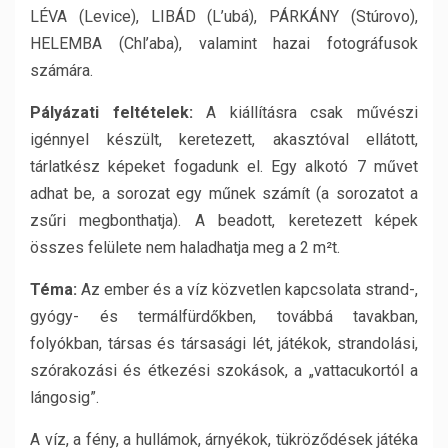
LÉVA (Levice), LIBÁD (L’ubá), PÁRKÁNY (Stúrovo),
HELEMBA (Chl’aba), valamint hazai fotográfusok
számára.
Pályázati feltételek:
A kiállításra csak művészi
igénnyel készült, keretezett, akasztóval ellátott,
tárlatkész képeket fogadunk el. Egy alkotó 7 művet
adhat be, a sorozat egy műnek számít (a sorozatot a
zsűri megbonthatja). A beadott, keretezett képek
összes felülete nem haladhatja meg a 2 m²t.
Téma:
Az ember és a víz közvetlen kapcsolata strand-,
gyógy- és termálfürdőkben, továbbá tavakban,
folyókban, társas és társasági lét, játékok, strandolási,
szórakozási és étkezési szokások, a „vattacukortól a
lángosig”.
A víz, a fény, a hullámok, árnyékok, tükröződések játéka