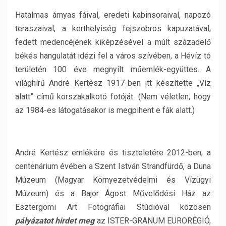
Hatalmas árnyas fáival, eredeti kabinsoraival, napozó
teraszaival, a kerthelyiség fejszobros kapuzatával,
fedett medencéjének kiképzésével a múlt századelő
békés hangulatát idézi fel a város szívében, a Hévíz tó
területén 100 éve megnyílt műemlék-együttes. A
világhírű André Kertész 1917-ben itt készítette „Víz
alatt” című korszakalkotó fotóját. (Nem véletlen, hogy
az 1984-es látogatásakor is megpihent e fák alatt.)
André Kertész emlékére és tiszteletére 2012-ben, a
centenárium évében a Szent István Strandfürdő, a Duna
Múzeum (Magyar Környezetvédelmi és Vízügyi
Múzeum) és a Bajor Ágost Művelődési Ház az
Esztergomi Art Fotográfiai Stúdióval közösen
pályázatot hirdet meg
az ISTER-GRANUM EURORÉGIÓ,