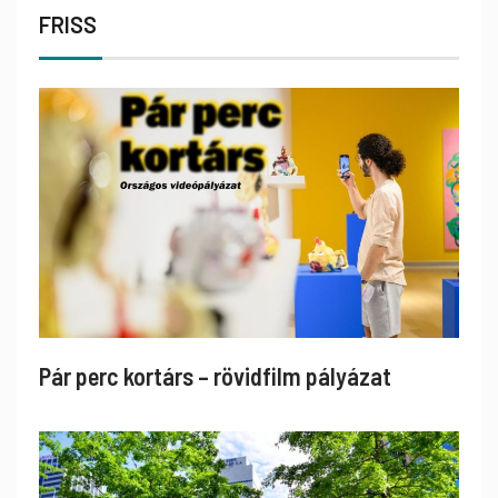
FRISS
Pár perc kortárs – rövidfilm pályázat