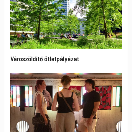
Városzöldítő ötletpályázat