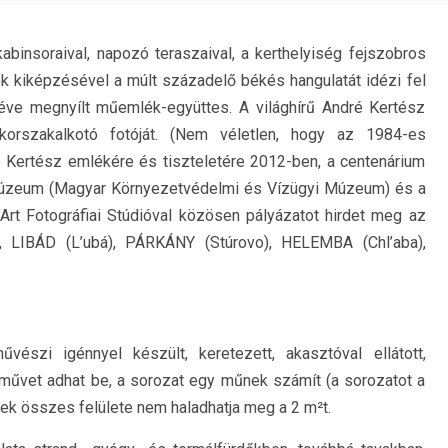
kabinsoraival, napozó teraszaival, a kerthelyiség fejszobros
k kiképzésével a múlt századelő békés hangulatát idézi fel
 éve megnyílt műemlék-együttes. A világhírű André Kertész
 korszakalkotó fotóját. (Nem véletlen, hogy az 1984-es
ré Kertész emlékére és tiszteletére 2012-ben, a centenárium
 Múzeum (Magyar Környezetvédelmi és Vízügyi Múzeum) és a
rt Fotográfiai Stúdióval közösen pályázatot hirdet meg az
LIBÁD (L’ubá), PÁRKÁNY (Stúrovo), HELEMBA (Chl’aba),
űvészi igénnyel készült, keretezett, akasztóval ellátott,
 művet adhat be, a sorozat egy műnek számít (a sorozatot a
pek összes felülete nem haladhatja meg a 2 m²t.