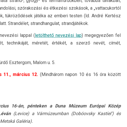
ata strand-, gyógy- és termálfürdőkben, továbbá tavakban,
trandolási, szórakozási és étkezési szokások, a „vattacukortól
kok, tükröződések játéka az emberi testen (ld. André Kertész
alatt. Strandélet, strandhangulat, strandjátékok.
nevezési lappal (
letölthető nevezési lap
) megegyezően fel
t, technikáját, méretét, értékét, a szerző nevét, címét,
ürdő Esztergom, Malom u. 5.
s 11., március 12.
(Mindhárom napon 10 és 16 óra között
március 16-án, pénteken a Duna Múzeum Európai Közép
Léván
(Levice) a Vármúzeumban (Dobóovsky Kastíel’) és
 Metská Galéria).