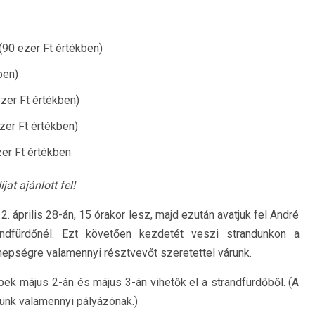
(90 ezer Ft értékben)
ben)
ezer Ft értékben)
ezer Ft értékben)
zer Ft értékben
t ajánlott fel!
2. április 28-án, 15 órakor lesz, majd ezután avatjuk fel André
andfürdőnél. Ezt követően kezdetét veszi strandunkon a
nepségre valamennyi résztvevőt szeretettel várunk.
képek május 2-án és május 3-án vihetők el a strandfürdőből. (A
ldünk valamennyi pályázónak.)