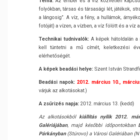
Téma:
Az ember és a víz közvetlen kapcsol
folyókban, társas és társasági lét, játékok, s
a lángosig”. A víz, a fény, a hullámok, árnyé
fotóját) a vízen, a vízben, a víz fölött és a víz 
Technikai tudnivalók:
A képek hátoldalán a 
kell tüntetni a mű címét, keletkezési évé
elérhetőségét.
A képek beadási helye:
Szent István Strandf
Beadási napok:
2012. március 10., márciu
várjuk az alkotásokat.)
A zsűrizés napja:
2012. március 13. (kedd)
Az alkotásokból
kiállítás nyílik 2012. 
Galériájában
, majd későbbi időpontokban
Párkányban
(Stúrovo) a Városi Galériában (N