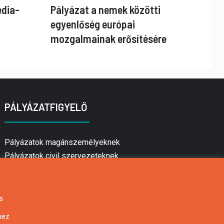
édia-
Pályázat a nemek közötti
egyenlőség európai
mozgalmainak erősítésére
PÁLYÁZATFIGYELŐ
Pályázatok magánszemélyeknek
Pályázatok civil szervezeteknek
Pályázatok vállalkozásoknak
Önkormányzati pályázatok
Mezőgazdasági pályázatok
s
Falusi turizmus pályázatok
hez
Napelem pályázatok