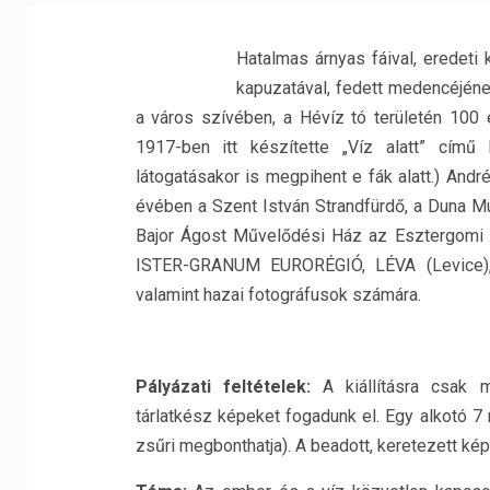
Hatalmas árnyas fáival, eredeti 
kapuzatával, fedett medencéjéne
a város szívében, a Hévíz tó területén 100
1917-ben itt készítette „Víz alatt” című
látogatásakor is megpihent e fák alatt.) And
évében a Szent István Strandfürdő, a Duna
Bajor Ágost Művelődési Ház az Esztergomi A
ISTER-GRANUM EURORÉGIÓ, LÉVA (Levice), 
valamint hazai fotográfusok számára.
Pályázati feltételek:
A kiállításra csak m
tárlatkész képeket fogadunk el. Egy alkotó 7
zsűri megbonthatja). A beadott, keretezett ké