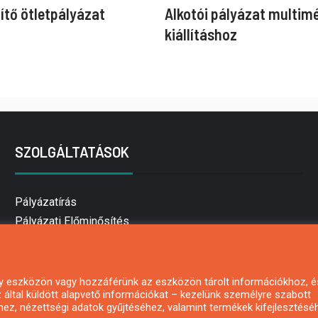
ítő ötletpályázat
Alkotói pályázat multim
kiállításhoz
SZOLGÁLTATÁSOK
Pályázatírás
Pályázati Előminősítés
Pályázati tanácsadás
Pályázatírás vállalkozásoknak
Mezőgazdasági pályázatírás
 egy eszközön vagy hozzáférünk az eszközön tárolt információkhoz, é
által küldött alapvető információkat – kezelünk személyre szabott
Pályázatírás magánszemélyeknek
hez, nézettségi adatok gyűjtéséhez, valamint termékek kifejlesztésé
Pályázatírás civil szervezeteknek