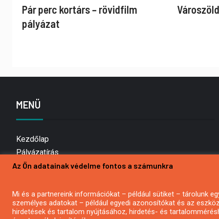
Pár perc kortárs – rövidfilm
Városzöld
pályázat
MENÜ
Kezdőlap
Pályázatírás
Az Ön adatainak védelme fontos a számunkra
Bemutatkozás
Médiaajánlat
Hírlevél feliratkozás
Mi és a partnereink információkat – például sütiket – tárolunk
személyes adatokat – például egyedi azonosítókat és az eszköz 
Impresszum
hirdetések és tartalom nyújtásához, hirdetés- és tartalommérés
Kapcsolat