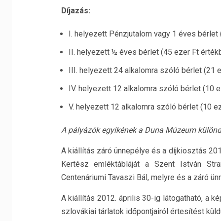
Díjazás:
I. helyezett Pénzjutalom vagy 1 éves bérlet 
II. helyezett ½ éves bérlet (45 ezer Ft érték
III. helyezett 24 alkalomra szóló bérlet (21 
IV. helyezett 12 alkalomra szóló bérlet (10 
V. helyezett 12 alkalomra szóló bérlet (10 e
A pályázók egyikének a Duna Múzeum különdíja
A kiállítás záró ünnepélye és a díjkiosztás 201
Kertész emléktábláját a Szent István Str
Centenáriumi Tavaszi Bál, melyre és a záró ün
A kiállítás 2012. április 30-ig látogatható, a 
szlovákiai tárlatok időpontjairól értesítést kü