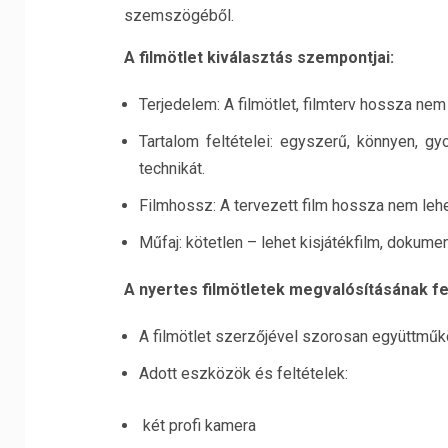
szemszögéből.
A filmötlet kiválasztás szempontjai:
Terjedelem: A filmötlet, filmterv hossza nem
Tartalom feltételei: egyszerű, könnyen, g
technikát.
Filmhossz: A tervezett film hossza nem lehe
Műfaj: kötetlen – lehet kisjátékfilm, dokumentu
A nyertes filmötletek megvalósításának fel
A filmötlet szerzőjével szorosan együttműkö
Adott eszközök és feltételek:
két profi kamera