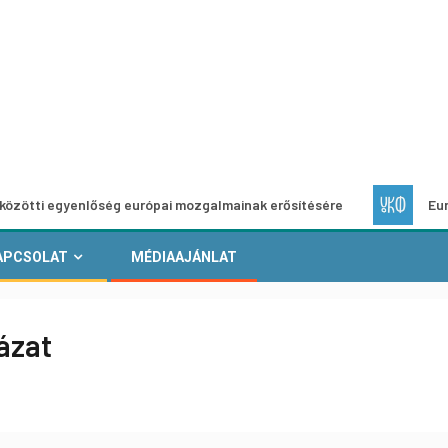
gyenlőség európai mozgalmainak erősítésére
Európai Helyi
APCSOLAT
MÉDIAAJÁNLAT
yázat