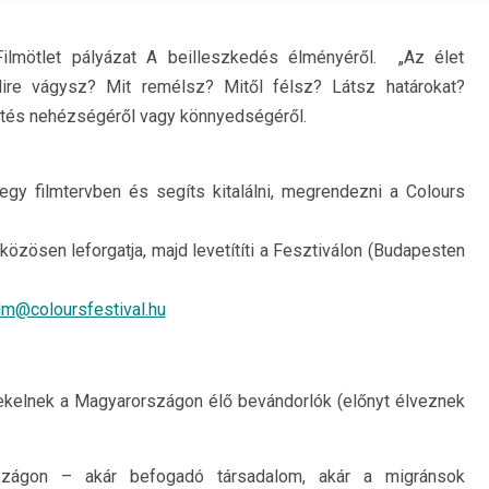
Filmötlet pályázat A beilleszkedés élményéről. „Az élet
ire vágysz? Mit remélsz? Mitől félsz? Látsz határokat?
értés nehézségéről vagy könnyedségéről.
gy filmtervben és segíts kitalálni, megrendezni a Colours
 közösen leforgatja, majd levetítíti a Fesztiválon (Budapesten
ilm@coloursfestival.hu
dekelnek a Magyarországon élő bevándorlók (előnyt élveznek
zágon – akár befogadó társadalom, akár a migránsok