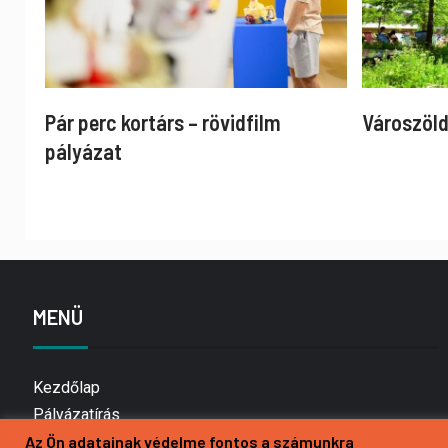
Pár perc kortárs – rövidfilm
Városzöld
pályázat
MENÜ
Kezdőlap
Pályázatírás
Bemutatkozás
Az Ön adatainak védelme fontos a számunkra