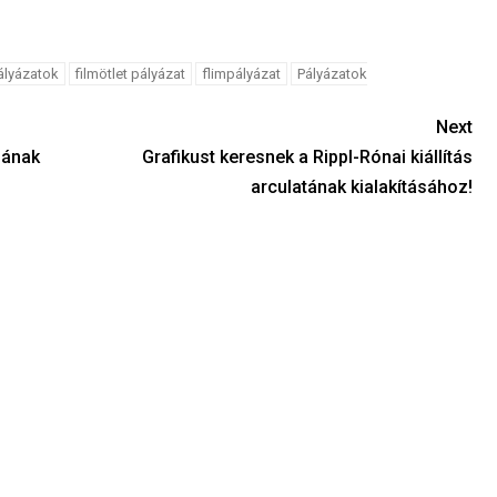
ályázatok
filmötlet pályázat
flimpályázat
Pályázatok
Next
jának
Grafikust keresnek a Rippl-Rónai kiállítás
arculatának kialakításához!