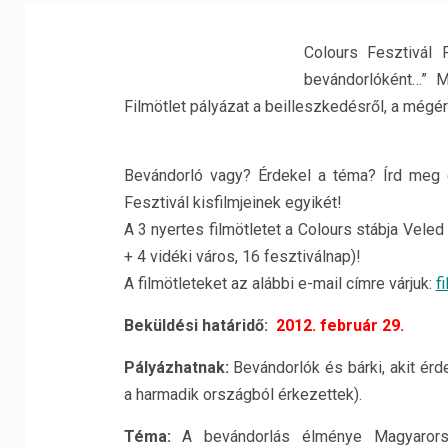
Colours Fesztivál 
bevándorlóként…” M
Filmötlet pályázat a beilleszkedésről, a még
Bevándorló vagy? Érdekel a téma? Írd meg e
Fesztivál kisfilmjeinek egyikét!
A 3 nyertes filmötletet a Colours stábja Veled
+ 4 vidéki város, 16 fesztiválnap)!
A filmötleteket az alábbi e-mail címre várjuk:
f
Beküldési határidő:
2012. február 29.
Pályázhatnak:
Bevándorlók és bárki, akit ér
a harmadik országból érkezettek).
Téma:
A bevándorlás élménye Magyarors