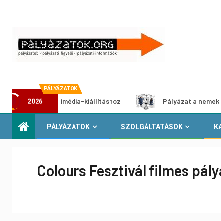
PÁLYÁZATOK
yázat multimédia-kiállításhoz
Pályázat a nemek közötti e
2026
PÁLYÁZATOK
SZOLGÁLTATÁSOK
K
Colours Fesztivál filmes pál