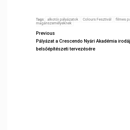
alkotói pályázatok
Colours Fesztivál
filmes p
Tags:
magánszemélyeknek
Previous
Pályázat a Crescendo Nyári Akadémia irodá
belsőépítészeti tervezésére