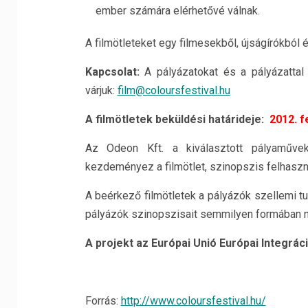
ember számára elérhetővé válnak.
A filmötleteket egy filmesekből, újságírókból 
Kapcsolat:
A pályázatokat és a pályázattal 
várjuk:
film@coloursfestival.hu
A filmötletek beküldési határideje:
2012. f
Az Odeon Kft. a kiválasztott pályaműve
kezdeményez a filmötlet, szinopszis felhaszn
A beérkező filmötletek a pályázók szellemi tu
pályázók szinopszisait semmilyen formában n
A projekt az Európai Unió Európai Integrá
Forrás:
http://www.coloursfestival.hu/