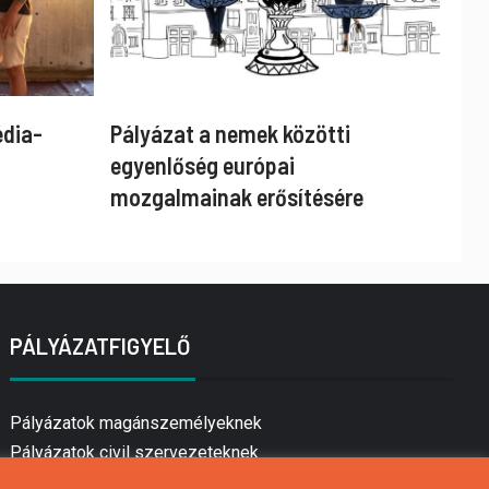
édia-
Pályázat a nemek közötti
egyenlőség európai
mozgalmainak erősítésére
PÁLYÁZATFIGYELŐ
Pályázatok magánszemélyeknek
Pályázatok civil szervezeteknek
Pályázatok vállalkozásoknak