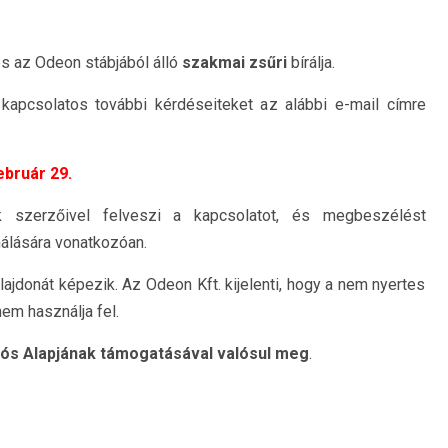
és az Odeon stábjából álló
szakmai zsűri
bírálja.
kapcsolatos további kérdéseiteket az alábbi e-mail címre
ebruár 29.
k szerzőivel felveszi a kapcsolatot, és megbeszélést
álására vonatkozóan.
lajdonát képezik. Az Odeon Kft. kijelenti, hogy a nem nyertes
em használja fel.
ciós Alapjának támogatásával valósul meg
.