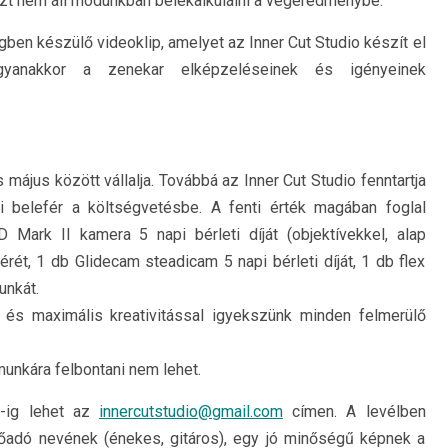
 azt nem áll módunkban belekalkulálni a végeredménybe.
ben készülő videoklip, amelyet az Inner Cut Studio készít el
ugyanakkor a zenekar elképzeléseinek és igényeinek
 május között vállalja. Továbbá az Inner Cut Studio fenntartja
i belefér a költségvetésbe. A fenti érték magában foglal
Mark II kamera 5 napi bérleti díját (objektívekkel, alap
érét, 1 db Glidecam steadicam 5 napi bérleti díját, 1 db flex
unkát.
t, és maximális kreativitással igyekszünk minden felmerülő
munkára felbontani nem lehet.
4
-ig lehet az
innercutstudio@gmail.com
címen. A levélben
lőadó nevének (énekes, gitáros), egy jó minőségű képnek a