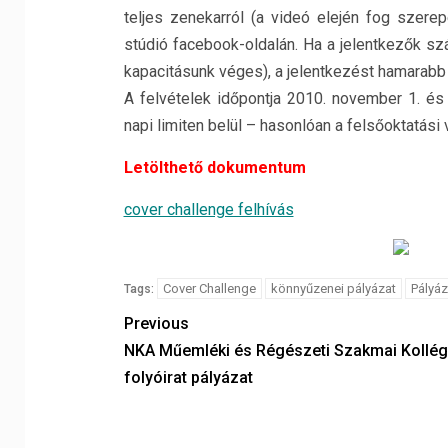
teljes zenekarról (a videó elején fog szerepe
stúdió facebook-oldalán. Ha a jelentkezők szá
kapacitásunk véges), a jelentkezést hamarabb 
A felvételek időpontja 2010. november 1. és 
napi limiten belül – hasonlóan a felsőoktatási
Letölthető dokumentum
cover challenge felhívás
Cover Challenge
könnyűzenei pályázat
Pályá
Tags:
Previous
NKA Műemléki és Régészeti Szakmai Kollé
folyóirat pályázat