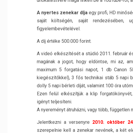
unokatestvére maga linkeli be a YouTube-ról,
A nyertes zenekar díja
egy profi, HD minőség
saját költségén, saját rendezésében, 
figyelembevételével.
A díj értéke 500.000 forint.
A videó elkészítését a stúdió 2011. február és
magának a jogot, hogy eldöntse, mi az, am
maximum 5 forgatási napot, 1 db Canon 5D 
kiegészítőkkel), 3 fős technikai stáb 5 napi b
dolly 5 napi bérleti díját, valamint 100 óra utóm
Ezen felül elkészítjük a klip forgatókönyvé
igényt teljesíteni.
A nyereményt átruházni, vagy több, független 
Jelentkezni a versenyre
2010. október 2
szerepelnie kell a zenekar nevének, a két e