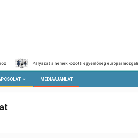
Pályázat a nemek közötti egyenlőség európai mozgalmainak erő
APCSOLAT
MÉDIAAJÁNLAT
at