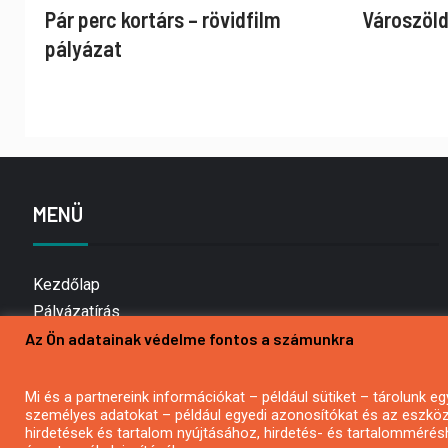
Pár perc kortárs – rövidfilm
Városzöld
pályázat
MENÜ
Kezdőlap
Pályázatírás
Az Ön adatainak védelme fontos a számunkra
Bemutatkozás
Médiaajánlat
Hírlevél feliratkozás
Mi és a partnereink információkat – például sütiket – tárolunk
személyes adatokat – például egyedi azonosítókat és az eszköz 
Impresszum
hirdetések és tartalom nyújtásához, hirdetés- és tartalommérés
Kapcsolat