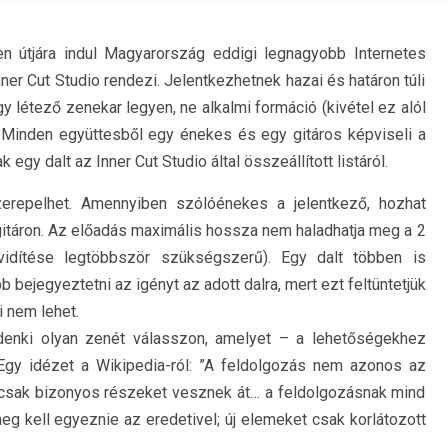
n útjára indul Magyarország eddigi legnagyobb Internetes
ner Cut Studio rendezi. Jelentkezhetnek hazai és határon túli
gy létező zenekar legyen, ne alkalmi formáció (kivétel ez alól
 Minden együttesből egy énekes és egy gitáros képviseli a
 egy dalt az Inner Cut Studio által összeállított listáról.
zerepelhet. Amennyiben szólóénekes a jelentkező, hozhat
 gitáron. Az előadás maximális hossza nem haladhatja meg a 2
idítése legtöbbször szükségszerű). Egy dalt többen is
bejegyeztetni az igényt az adott dalra, mert ezt feltüntetjük
i nem lehet.
denki olyan zenét válasszon, amelyet – a lehetőségekhez
Egy idézet a Wikipedia-ról: ”A feldolgozás nem azonos az
csak bizonyos részeket vesznek át… a feldolgozásnak mind
eg kell egyeznie az eredetivel; új elemeket csak korlátozott