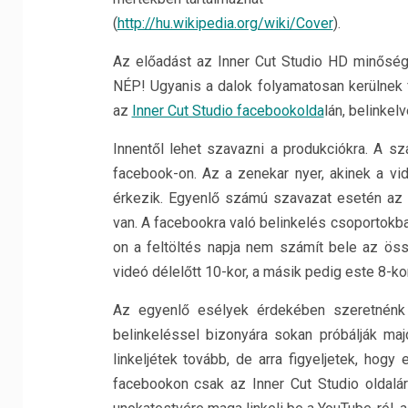
(
http://hu.wikipedia.org/wiki/Cover
).
Az előadást az Inner Cut Studio HD minőségbe
NÉP! Ugyanis a dalok folyamatosan kerülnek f
az
Inner Cut Studio facebookolda
lán, belinkelv
Innentől lehet szavazni a produkciókra. A 
facebook-on. Az a zenekar nyer, akinek a vide
érkezik. Egyenlő számú szavazat esetén az 
van. A facebookra való belinkelés csoportokb
on a feltöltés napja nem számít bele az öss
videó délelőtt 10-kor, a másik pedig este 8-kor 
Az egyenlő esélyek érdekében szeretnénk k
belinkeléssel bizonyára sokan próbálják maj
linkeljétek tovább, de arra figyeljetek, ho
facebookon csak az Inner Cut Studio oldalá