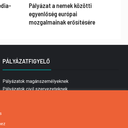
édia-
Pályázat a nemek közötti
egyenlőség európai
mozgalmainak erősítésére
PÁLYÁZATFIGYELŐ
Pályázatok magánszemélyeknek
Pályázatok civil szervezeteknek
Pályázatok vállalkozásoknak
Önkormányzati pályázatok
Mezőgazdasági pályázatok
s
Falusi turizmus pályázatok
hez
Napelem pályázatok