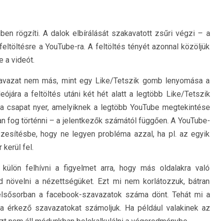
n rögzíti. A dalok elbírálását szakavatott zsűri végzi – a
eltöltésre a YouTube-ra. A feltöltés tényét azonnal közöljük
e a videót.
szavazat nem más, mint egy Like/Tetszik gomb lenyomása a
ójára a feltöltés utáni két hét alatt a legtöbb Like/Tetszik
a csapat nyer, amelyiknek a legtöbb YouTube megtekintése
an fog történni – a jelentkezők számától függően. A YouTube-
zesítésbe, hogy ne legyen probléma azzal, ha pl. az egyik
kerül fel.
ülön felhívni a figyelmet arra, hogy más oldalakra való
d növelni a nézettségüket. Ezt mi nem korlátozzuk, bátran
gy elsősorban a facebook-szavazatok száma dönt. Tehát mi a
ra érkező szavazatokat számoljuk. Ha például valakinek az