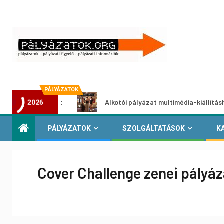
PÁLYÁZATOK
tpályázat
Alkotói pályázat multimédia-kiállításhoz
2026
PÁLYÁZATOK
SZOLGÁLTATÁSOK
K
Cover Challenge zenei pályáz