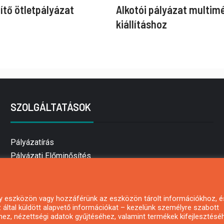
ítő ötletpályázat
Alkotói pályázat multim
kiállításhoz
SZOLGÁLTATÁSOK
Pályázatírás
Pályázati Előminősítés
Pályázati tanácsadás
Pályázatírás vállalkozásoknak
Mezőgazdasági pályázatírás
 egy eszközön vagy hozzáférünk az eszközön tárolt információkhoz, é
által küldött alapvető információkat – kezelünk személyre szabott
Pályázatírás magánszemélyeknek
hez, nézettségi adatok gyűjtéséhez, valamint termékek kifejlesztésé
Pályázatírás civil szervezeteknek