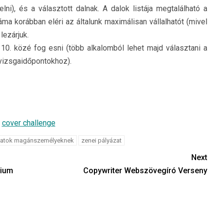
lni), és a választott dalnak. A dalok listája megtalálható a
ma korábban eléri az általunk maximálisan vállalhatót (mivel
lezárjuk.
10. közé fog esni (több alkalomból lehet majd választani a
 vizsgaidőpontokhoz).
zatok magánszemélyeknek
zenei pályázat
Next
gium
Copywriter Webszövegíró Verseny