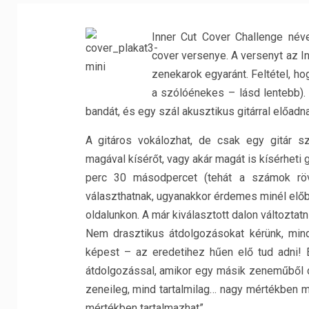
Inner Cut Cover Challenge néve
cover versenye. A versenyt az In
zenekarok egyaránt. Feltétel, ho
a szólóénekes – lásd lentebb).
bandát, és egy szál akusztikus gitárral előadnak
A gitáros vokálozhat, de csak egy gitár s
magával kísérőt, vagy akár magát is kísérheti
perc 30 másodpercet (tehát a számok röv
választhatnak, ugyanakkor érdemes minél előbb 
oldalunkon. A már kiválasztott dalon változtatn
Nem drasztikus átdolgozásokat kérünk, min
képest – az eredetihez hűen elő tud adni! 
átdolgozással, amikor egy másik zeneműből 
zeneileg, mind tartalmilag… nagy mértékben m
mértékben tartalmazhat”