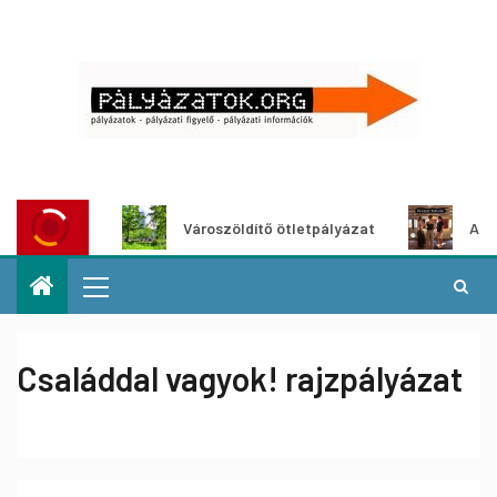
ázat
Városzöldítő ötletpályázat
Alkotói pály
Családdal vagyok! rajzpályázat