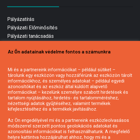
Pályázatírás
Pályázati Előminősítés
Pályázati tanácsadás
Pályázatírás vállalkozásoknak
Az Ön adatainak védelme fontos a számunkra
Mezőgazdasági pályázatírás
Pályázatírás magánszemélyeknek
Mi és a partnereink információkat – például sütiket –
Pályázatírás civil szervezeteknek
tárolunk egy eszközön vagy hozzáférünk az eszközön tárolt
Pályázatírás önkormányzatoknak
információkhoz, és személyes adatokat – például egyedi
azonosítókat és az eszköz által küldött alapvető
Pályázatfigyelés
információkat – kezelünk személyre szabott hirdetések és
Specifikus pályázatfigyelés vagy hírlevél
tartalom nyújtásához, hirdetés- és tartalomméréshez,
nézettségi adatok gyűjtéséhez, valamint termékek
kifejlesztéséhez és a termékek javításához.
PÁLYÁZATFIGYELŐ
Az Ön engedélyével mi és a partnereink eszközleolvasásos
módszerrel szerzett pontos geolokációs adatokat és
azonosítási információkat is felhasználhatunk. A megfelelő
helyre kattintva hozzájárulhat ahhoz, hogy mi és a
Pályázatok magánszemélyeknek