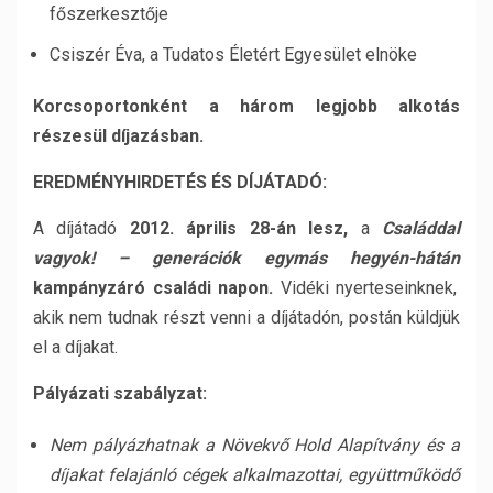
főszerkesztője
Csiszér Éva, a Tudatos Életért Egyesület elnöke
Korcsoportonként a három legjobb alkotás
részesül díjazásban.
EREDMÉNYHIRDETÉS ÉS DÍJÁTADÓ:
A díjátadó
2012. április 28-án lesz,
a
Családdal
vagyok! – generációk egymás hegyén-hátán
kampányzáró családi napon.
Vidéki nyerteseinknek,
akik nem tudnak részt venni a díjátadón, postán küldjük
el a díjakat.
Pályázati szabályzat:
Nem pályázhatnak a Növekvő Hold Alapítvány és a
díjakat felajánló cégek alkalmazottai, együttműködő