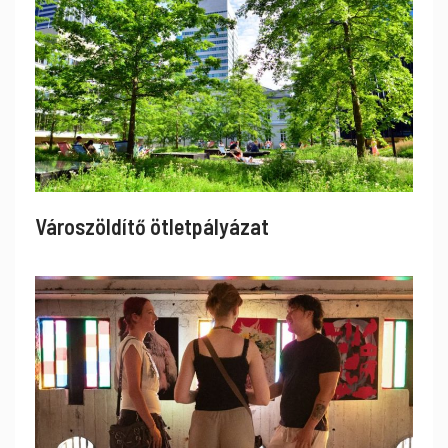
Városzöldítő ötletpályázat