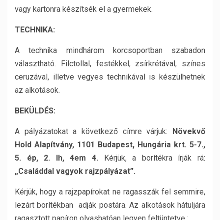
vagy kartonra készítsék el a gyermekek.
TECHNIKA:
A technika mindhárom korcsoportban szabadon
választható. Filctollal, festékkel, zsírkrétával, színes
ceruzával, illetve vegyes technikával is készülhetnek
az alkotások.
BEKÜLDÉS:
A pályázatokat a következő címre várjuk:
Növekvő
Hold Alapítvány, 1101 Budapest, Hungária krt. 5-7.,
5. ép, 2. lh, 4em 4.
Kérjük, a borítékra írják rá:
„Családdal vagyok rajzpályázat”.
Kérjük, hogy a rajzpapírokat ne ragasszák fel semmire,
lezárt borítékban adják postára. Az alkotások hátuljára
ragasztott papíron olvashatóan legyen feltüntetve :