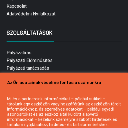
Kapcsolat
Adatvédelmi Nyilatkozat
SZOLGÁLTATÁSOK
Pályázatírás
Pályázati Előminősítés
Pályázati tanácsadás
Pályázatírás vállalkozásoknak
Az Ön adatainak védelme fontos a számunkra
Mezőgazdasági pályázatírás
Pályázatírás magánszemélyeknek
Mi és a partnereink információkat – például sütiket –
Pályázatírás civil szervezeteknek
tárolunk egy eszközön vagy hozzáférünk az eszközön tárolt
Pályázatírás önkormányzatoknak
információkhoz, és személyes adatokat – például egyedi
azonosítókat és az eszköz által küldött alapvető
Pályázatfigyelés
információkat – kezelünk személyre szabott hirdetések és
Specifikus pályázatfigyelés vagy hírlevél
tartalom nyújtásához, hirdetés- és tartalomméréshez,