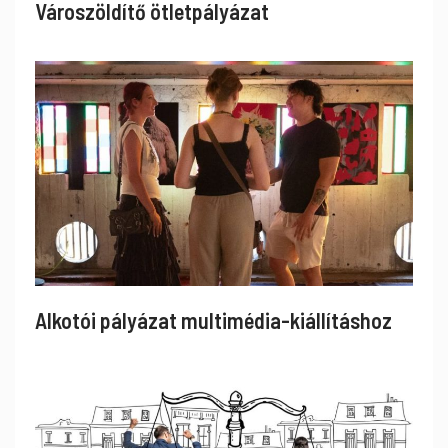
Városzöldítő ötletpályázat
Alkotói pályázat multimédia-kiállításhoz