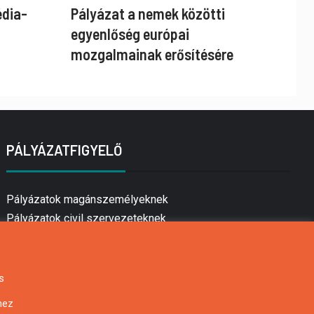
édia-
Pályázat a nemek közötti
egyenlőség európai
mozgalmainak erősítésére
PÁLYÁZATFIGYELŐ
Pályázatok magánszemélyeknek
Pályázatok civil szervezeteknek
Pályázatok vállalkozásoknak
Önkormányzati pályázatok
Mezőgazdasági pályázatok
s
Falusi turizmus pályázatok
hez
Napelem pályázatok