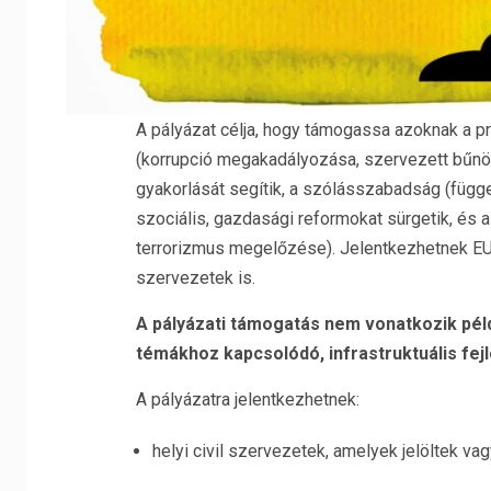
A pályázat célja, hogy támogassa azoknak a proj
(korrupció megakadályozása, szervezett bűnöz
gyakorlását segítik, a szólásszabadság (függet
szociális, gazdasági reformokat sürgetik, és a 
terrorizmus megelőzése). Jelentkezhetnek EU-
szervezetek is.
A pályázati támogatás nem vonatkozik pél
témákhoz kapcsolódó, infrastruktuális fejl
A pályázatra jelentkezhetnek:
helyi civil szervezetek, amelyek jelöltek va