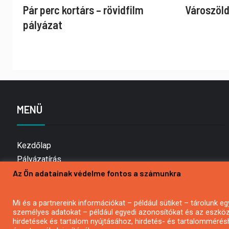
Pár perc kortárs – rövidfilm
Városzöld
pályázat
MENÜ
Kezdőlap
Pályázatírás
Az Ön adatainak védelme fontos a számunkra
Bemutatkozás
Médiaajánlat
Hírlevél feliratkozás
Mi és a partnereink információkat – például sütiket – tárolunk
személyes adatokat – például egyedi azonosítókat és az eszköz 
Impresszum
hirdetések és tartalom nyújtásához, hirdetés- és tartalommérés
Kapcsolat