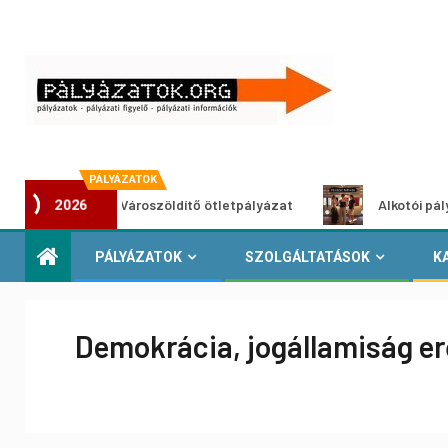
PÁLYÁZATOK
Városzöldítő ötletpályázat
Alkotói pályázat multim
2026
PÁLYÁZATOK
SZOLGÁLTATÁSOK
K
Demokrácia, jogállamiság erő