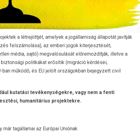
ektek a létrejöttjét, amelyek a jogállamiság állapotát javítják
és felszámolása), az emberi jogok kiterjesztését,
len média, sajtó) megvalósulását előremozdítják, illetve a
biztonsági politkákat erősítik (migráció kérdései,
ban működő, és EU jelölt országokban bejegyzett civil
dául kutatási tevékenységekre, vagy nem a fenti
esztési, humanitárius projektekre.
gy már tagállamai az Európai Uniónak