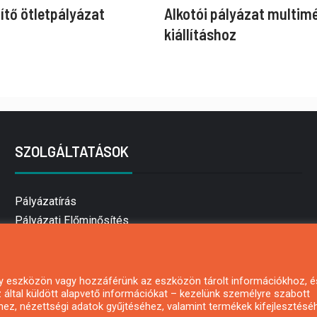
ítő ötletpályázat
Alkotói pályázat multim
kiállításhoz
SZOLGÁLTATÁSOK
Pályázatírás
Pályázati Előminősítés
Pályázati tanácsadás
Pályázatírás vállalkozásoknak
Mezőgazdasági pályázatírás
 egy eszközön vagy hozzáférünk az eszközön tárolt információkhoz, é
által küldött alapvető információkat – kezelünk személyre szabott
Pályázatírás magánszemélyeknek
hez, nézettségi adatok gyűjtéséhez, valamint termékek kifejlesztésé
Pályázatírás civil szervezeteknek