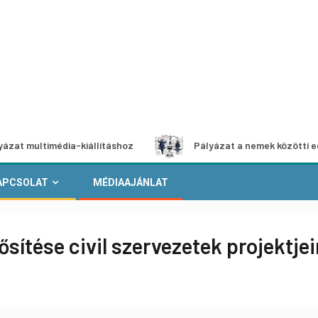
édia-kiállításhoz
Pályázat a nemek közötti egyenlőség eu
APCSOLAT
MÉDIAAJÁNLAT
sítése civil szervezetek projektjei