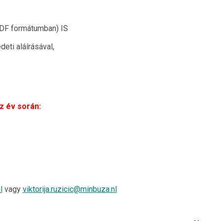
 PDF formátumban) IS
eti aláírásával,
z év során:
l
vagy
viktorija.ruzicic@minbuza.nl