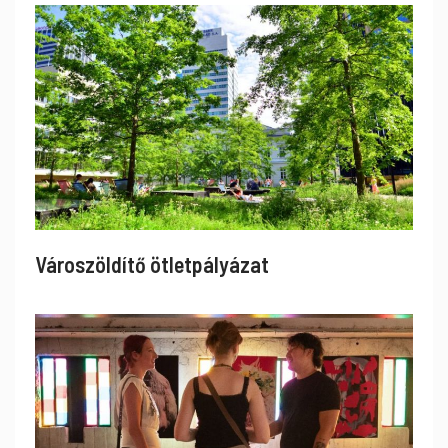
Városzöldítő ötletpályázat