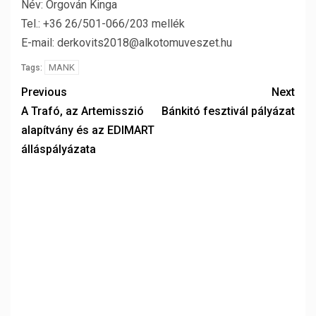
Név: Orgován Kinga
Tel.: +36 26/501-066/203 mellék
E-mail: derkovits2018@alkotomuveszet.hu
MANK
Tags:
Previous
Next
A Trafó, az Artemisszió
Bánkitó fesztivál pályázat
alapítvány és az EDIMART
álláspályázata