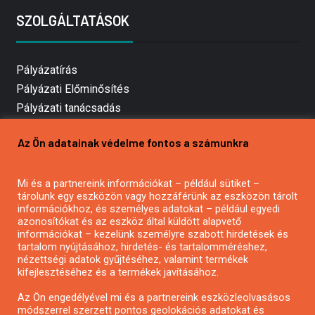
SZOLGÁLTATÁSOK
Pályázatírás
Pályázati Előminősítés
Pályázati tanácsadás
Pályázatírás vállalkozásoknak
Az Ön adatainak védelme fontos a számunkra
Mezőgazdasági pályázatírás
Pályázatírás magánszemélyeknek
Mi és a partnereink információkat – például sütiket –
Pályázatírás civil szervezeteknek
tárolunk egy eszközön vagy hozzáférünk az eszközön tárolt
Pályázatírás önkormányzatoknak
információkhoz, és személyes adatokat – például egyedi
azonosítókat és az eszköz által küldött alapvető
Pályázatfigyelés
információkat – kezelünk személyre szabott hirdetések és
Specifikus pályázatfigyelés vagy hírlevél
tartalom nyújtásához, hirdetés- és tartalomméréshez,
nézettségi adatok gyűjtéséhez, valamint termékek
kifejlesztéséhez és a termékek javításához.
PÁLYÁZATFIGYELŐ
Az Ön engedélyével mi és a partnereink eszközleolvasásos
módszerrel szerzett pontos geolokációs adatokat és