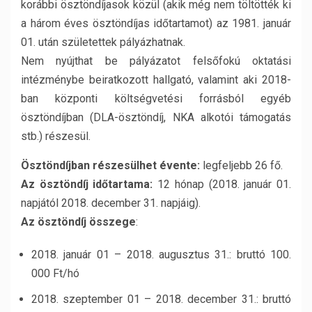
korábbi ösztöndíjasok közül (akik még nem töltötték ki
a három éves ösztöndíjas időtartamot) az 1981. január
01. után születettek pályázhatnak.
Nem nyújthat be pályázatot felsőfokú oktatási
intézménybe beiratkozott hallgató, valamint aki 2018-
ban központi költségvetési forrásból egyéb
ösztöndíjban (DLA-ösztöndíj, NKA alkotói támogatás
stb.) részesül.
Ösztöndíjban részesülhet évente:
legfeljebb 26 fő.
Az ösztöndíj időtartama:
12 hónap (2018. január 01.
napjától 2018. december 31. napjáig).
Az ösztöndíj összege
:
2018. január 01 – 2018. augusztus 31.: bruttó 100.
000 Ft/hó
2018. szeptember 01 – 2018. december 31.: bruttó