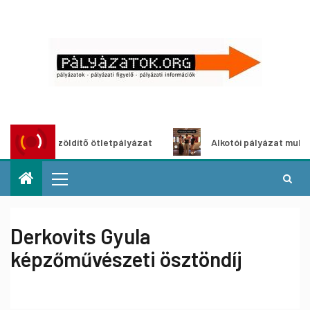
Városzöldítő ötletpályázat
Alkotói pályázat multimédia-k
Derkovits Gyula
képzőművészeti ösztöndíj