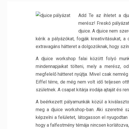
Add Te az ihletet a dju
merész! Freskó pályázat
djuice. A djuice nem szer
kérik a pályázókat, fogják kreativitásukat, a
extravagáns hátteret a dolgozóknak, hogy szín
A djuice workshop falai között folyó munk
mindennapjaikat tölteni, mely a merész, o
megfelelő hátteret nyújtja. Mivel csak nemrég 
Eiffel térre, de még nem volt idő teljesen ot
születnek. A csapat kitárja irodája ajtaját és re
A beérkezett pályamunkák közül a kiválaszt
meg a djuice workshop-ban. Aki szeretné sz
képzelni a felületet, látogasson el nyugodtan
hogy a falfestmény témája nincsen korlátozva, 