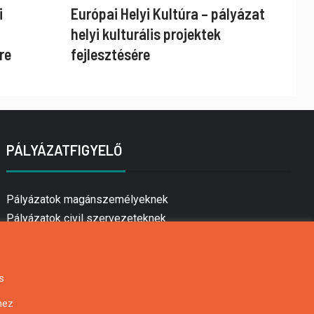
i
Európai Helyi Kultúra – pályázat
helyi kulturális projektek
re
fejlesztésére
PÁLYÁZATFIGYELŐ
Pályázatok magánszemélyeknek
Pályázatok civil szervezeteknek
Pályázatok vállalkozásoknak
Önkormányzati pályázatok
Mezőgazdasági pályázatok
s
Falusi turizmus pályázatok
hez
Napelem pályázatok