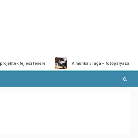
 fejlesztésére
A munka világa – fotópályázat