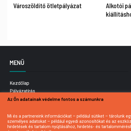
Városzöldítő ötletpályázat
Alkotói p
kiállításh
MENÜ
Kezdőlap
Pályázatírás
Az Ön adatainak védelme fontos a számunkra
Bemutatkozás
Médiaajánlat
Hírlevél feliratkozás
Mi és a partnereink információkat – például sütiket – tárolunk
személyes adatokat – például egyedi azonosítókat és az eszköz 
Impresszum
hirdetések és tartalom nyújtásához, hirdetés- és tartalommérés
Kapcsolat