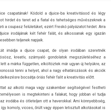
ice csapatának! Kódold a djuice-ba kreativitásod és légy
ot hirdet és teret ad a fiatal és tehetséges művészeknek a
eti a csupasz felületüket, ezért Freskó pályázatot hirdet. Arra
 djuice irodájának két fehér falát, és alkossanak egy igazán
esebben teljenek napjaik.
át imádja a djuice csapat, de olyan irodában szeretnék
dösösz, kreatív, szárnyaló gondolatok megszületéséhez a
lett a márka független, elköltöztek már ugyan új helyükre, az
thonossá tenni a helyet, ahol a nagy elhatározások és akciók
ndelkezésre bocsátja óriás fehér falit a kreativitás előtt.
ottat az alkotó maga vagy szakember segítségével festheti
emélyesen is megtekinteni a falakat, hogy jobban el tudja
 az irodába és ötleteljen ott a haverokkal. Ami könnyebbség,
így komoly, vicces, őrült vagy éppen letisztult alkotásokat is