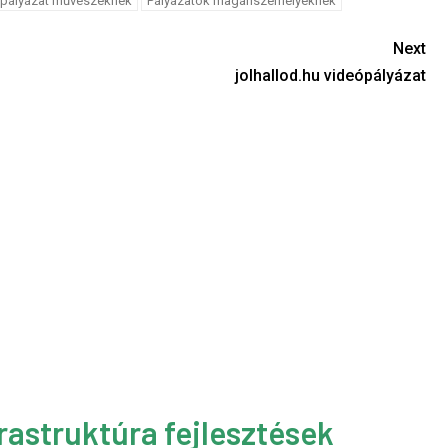
pályázat művészeknek
Pályázatok magánszemélyeknek
Next
jolhallod.hu videópályázat
rastruktúra fejlesztések