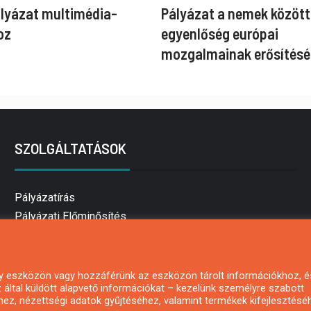
ályázat multimédia-
Pályázat a nemek között
oz
egyenlőség európai
mozgalmainak erősítésé
SZOLGÁLTATÁSOK
Pályázatírás
Pályázati Előminősítés
Pályázati tanácsadás
Pályázatírás vállalkozásoknak
Mezőgazdasági pályázatírás
 egy eszközön vagy hozzáférünk az eszközön tárolt információkhoz, é
által küldött alapvető információkat – kezelünk személyre szabott
Pályázatírás magánszemélyeknek
hez, nézettségi adatok gyűjtéséhez, valamint termékek kifejlesztésé
Pályázatírás civil szervezeteknek