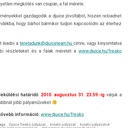
gyetlen megkötés van csupán, a fal mérete.
ényekkel gazdagodik a djuice jóvoltából, hiszen reloadnet
ndékba, hogy bárhol bármikor tudjon kapcsolódni az éterhez
t leadni a
teretadunk@djuiceteam.hu
címre, vagy kinyomtatva
bbi részleteket és a falak méretét a
www.djuice.hu/fresko
eküldési határidő
:
2010. augusztus 31. 23.59.-ig
várjuk a
obbnál jobb pályaműveket
ővebb információ:
www.djuice.hu/fresko
Djuice freskó pályázat
kreatív pályázat
kreatív pályázatok
ags: