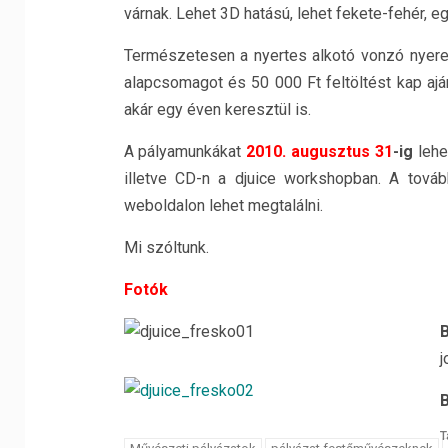
várnak. Lehet 3D hatású, lehet fekete-fehér, e
Természetesen a nyertes alkotó vonzó nyerem
alapcsomagot és 50 000 Ft feltöltést kap ajá
akár egy éven keresztül is.
A pályamunkákat
2010. augusztus 31
-ig
lehe
illetve CD-n a djuice workshopban. A tová
weboldalon lehet megtalálni.
Mi szóltunk.
Fotók
B
j
B
T