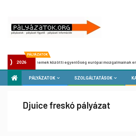
PÁLYÁZATOK
yázat a nemek közötti egyenlőség európai mozgalmainak erősítésére
2026
PÁLYÁZATOK
SZOLGÁLTATÁSOK
K
Djuice freskó pályázat