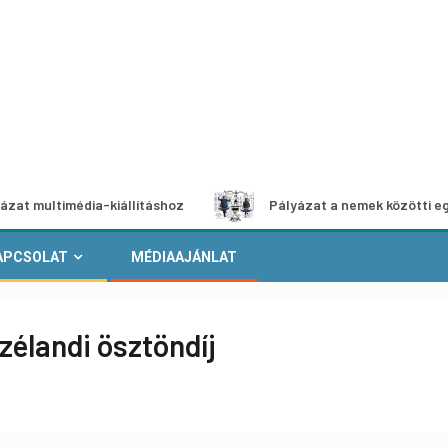
imédia-kiállításhoz
Pályázat a nemek közötti egyenlőség 
APCSOLAT
MÉDIAAJÁNLAT
zélandi ösztöndíj