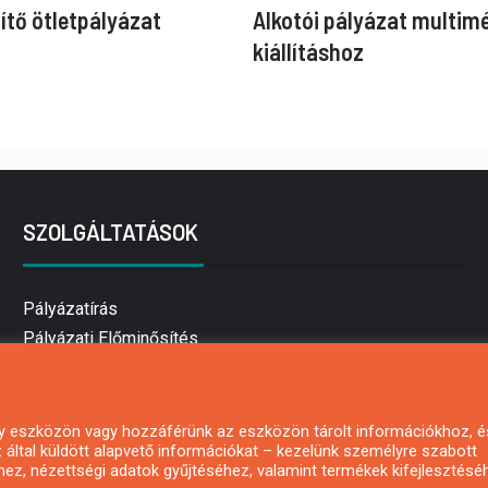
ítő ötletpályázat
Alkotói pályázat multim
kiállításhoz
SZOLGÁLTATÁSOK
Pályázatírás
Pályázati Előminősítés
Pályázati tanácsadás
Pályázatírás vállalkozásoknak
Mezőgazdasági pályázatírás
 egy eszközön vagy hozzáférünk az eszközön tárolt információkhoz, é
által küldött alapvető információkat – kezelünk személyre szabott
Pályázatírás magánszemélyeknek
hez, nézettségi adatok gyűjtéséhez, valamint termékek kifejlesztésé
Pályázatírás civil szervezeteknek