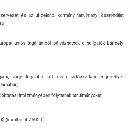
ervezet és az új-zélandi kormány tanulmányi ösztöndíjat
ra.
urópai uniós tagállamból pályázhatnak a hallgatók bármely
gárai, vagy legalább két éves tartózkodási engedéllyel
llamában;
őoktatási intézményében folytatnak tanulmányokat;
 (körülbelül 7,500 €)