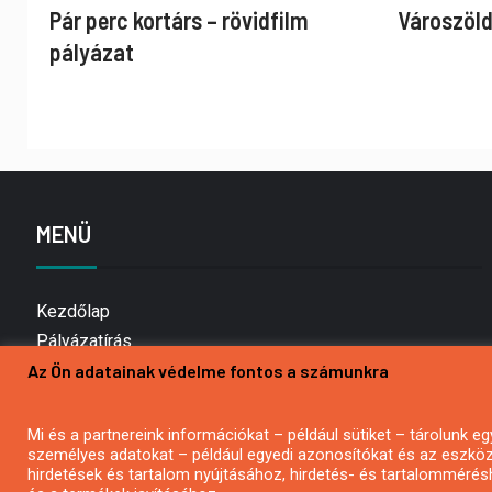
Pár perc kortárs – rövidfilm
Városzöld
pályázat
MENÜ
Kezdőlap
Pályázatírás
Az Ön adatainak védelme fontos a számunkra
Bemutatkozás
Médiaajánlat
Hírlevél feliratkozás
Mi és a partnereink információkat – például sütiket – tárolunk
személyes adatokat – például egyedi azonosítókat és az eszköz 
Impresszum
hirdetések és tartalom nyújtásához, hirdetés- és tartalommérés
Kapcsolat