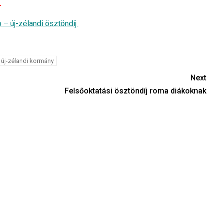
.
– új-zélandi ösztöndíj
új-zélandi kormány
Next
Felsőoktatási ösztöndíj roma diákoknak