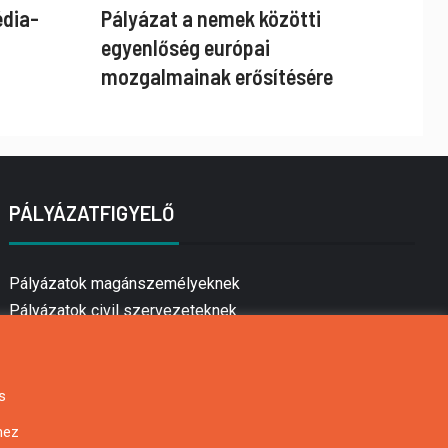
édia-
Pályázat a nemek közötti
egyenlőség európai
mozgalmainak erősítésére
PÁLYÁZATFIGYELŐ
Pályázatok magánszemélyeknek
Pályázatok civil szervezeteknek
Pályázatok vállalkozásoknak
Önkormányzati pályázatok
Mezőgazdasági pályázatok
s
Falusi turizmus pályázatok
hez
Napelem pályázatok