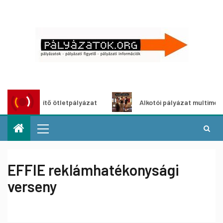
szöldítő ötletpályázat
Alkotói pályázat multimédia-kiállí
EFFIE reklámhatékonysági
verseny