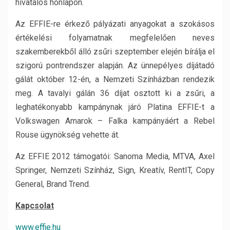
hivatalos honlapon.
Az EFFIE-re érkező pályázati anyagokat a szokásos
értékelési folyamatnak megfelelően neves
szakemberekből álló zsűri szeptember elején bírálja el
szigorú pontrendszer alapján. Az ünnepélyes díjátadó
gálát október 12-én, a Nemzeti Színházban rendezik
meg. A tavalyi gálán 36 díjat osztott ki a zsűri, a
leghatékonyabb kampánynak járó Platina EFFIE-t a
Volkswagen Amarok – Falka kampányáért a Rebel
Rouse ügynökség vehette át.
Az EFFIE 2012 támogatói: Sanoma Media, MTVA, Axel
Springer, Nemzeti Színház, Sign, Kreatív, RentIT, Copy
General, Brand Trend.
Kapcsolat
www.effie.hu