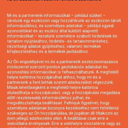
Mezőgazdasági pályázatírás
Pályázatírás magánszemélyeknek
Mi és a partnereink információkat – például sütiket –
Pályázatírás civil szervezeteknek
tárolunk egy eszközön vagy hozzáférünk az eszközön tárolt
Pályázatírás önkormányzatoknak
információkhoz, és személyes adatokat – például egyedi
azonosítókat és az eszköz által küldött alapvető
Pályázatfigyelés
információkat – kezelünk személyre szabott hirdetések és
Specifikus pályázatfigyelés vagy hírlevél
tartalom nyújtásához, hirdetés- és tartalomméréshez,
nézettségi adatok gyűjtéséhez, valamint termékek
kifejlesztéséhez és a termékek javításához.
PÁLYÁZATFIGYELŐ
Az Ön engedélyével mi és a partnereink eszközleolvasásos
módszerrel szerzett pontos geolokációs adatokat és
azonosítási információkat is felhasználhatunk. A megfelelő
helyre kattintva hozzájárulhat ahhoz, hogy mi és a
Pályázatok magánszemélyeknek
partnereink a fent leírtak szerint adatkezelést végezzünk.
Pályázatok civil szervezeteknek
Másik lehetőségként a megfelelő helyre kattintva
elutasíthatja a hozzájárulást, vagy a hozzájárulás megadása
Pályázatok vállalkozásoknak
előtt részletesebb információkhoz juthat, és
Önkormányzati pályázatok
megváltoztathatja beállításait. Felhívjuk figyelmét, hogy
személyes adatainak bizonyos kezeléséhez nem feltétlenül
Mezőgazdasági pályázatok
szükséges az Ön hozzájárulása, de jogában áll tiltakozni az
Falusi turizmus pályázatok
ilyen jellegű adatkezelés ellen. A beállításai csak erre a
weboldalra érvényesek. Erre a webhelyre visszatérve vagy az
Napelem pályázatok