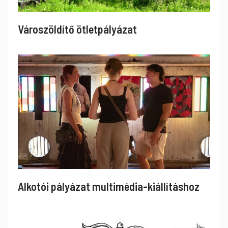
Városzöldítő ötletpályázat
Alkotói pályázat multimédia-kiállításhoz