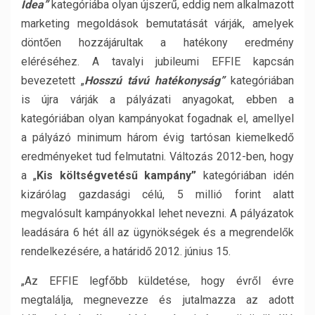
Idea”
kategóriába olyan újszerű, eddig nem alkalmazott
marketing megoldások bemutatását várják, amelyek
döntően hozzájárultak a hatékony eredmény
eléréséhez. A tavalyi jubileumi EFFIE kapcsán
bevezetett „
Hosszú távú hatékonyság”
kategóriában
is újra várják a pályázati anyagokat, ebben a
kategóriában olyan kampányokat fogadnak el, amellyel
a pályázó minimum három évig tartósan kiemelkedő
eredményeket tud felmutatni. Változás 2012-ben, hogy
a „
Kis költségvetésű kampány”
kategóriában idén
kizárólag gazdasági célú, 5 millió forint alatt
megvalósult kampányokkal lehet nevezni. A pályázatok
leadására 6 hét áll az ügynökségek és a megrendelők
rendelkezésére, a határidő 2012. június 15.
„Az EFFIE legfőbb küldetése, hogy évről évre
megtalálja, megnevezze és jutalmazza az adott