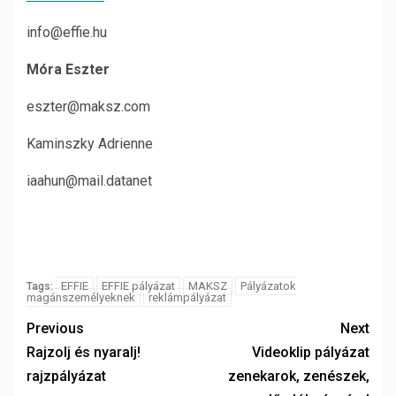
info@effie.hu
Móra Eszter
eszter@maksz.com
Kaminszky Adrienne
iaahun@mail.datanet
EFFIE
EFFIE pályázat
MAKSZ
Pályázatok
Tags:
magánszemélyeknek
reklámpályázat
Previous
Next
Rajzolj és nyaralj!
Videoklip pályázat
rajzpályázat
zenekarok, zenészek,