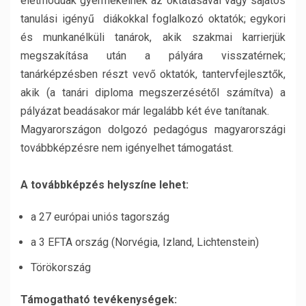
életmódúak gyermekeinek az oktatásával vagy sajátos
tanulási igényű diákokkal foglalkozó oktatók; egykori
és munkanélküli tanárok, akik szakmai karrierjük
megszakítása után a pályára visszatérnek;
tanárképzésben részt vevő oktatók, tantervfejlesztők,
akik (a tanári diploma megszerzésétől számítva) a
pályázat beadásakor már legalább két éve tanítanak.
Magyarországon dolgozó pedagógus magyarországi
továbbképzésre nem igényelhet támogatást.
A továbbképzés helyszíne lehet:
a 27 európai uniós tagország
a 3 EFTA ország (Norvégia, Izland, Lichtenstein)
Törökország
Támogatható tevékenységek: