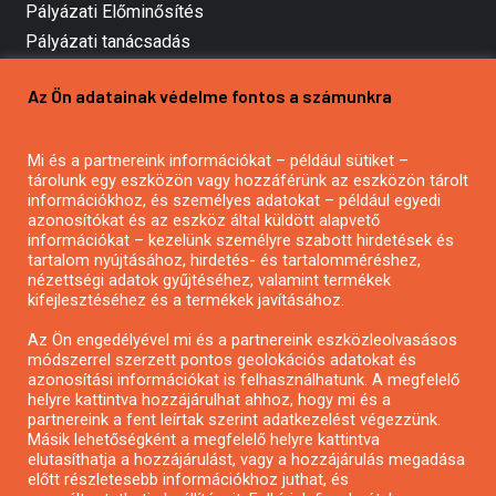
Pályázati Előminősítés
Pályázati tanácsadás
Pályázatírás vállalkozásoknak
Az Ön adatainak védelme fontos a számunkra
Mezőgazdasági pályázatírás
Pályázatírás magánszemélyeknek
Mi és a partnereink információkat – például sütiket –
Pályázatírás civil szervezeteknek
tárolunk egy eszközön vagy hozzáférünk az eszközön tárolt
Pályázatírás önkormányzatoknak
információkhoz, és személyes adatokat – például egyedi
azonosítókat és az eszköz által küldött alapvető
Pályázatfigyelés
információkat – kezelünk személyre szabott hirdetések és
Specifikus pályázatfigyelés vagy hírlevél
tartalom nyújtásához, hirdetés- és tartalomméréshez,
nézettségi adatok gyűjtéséhez, valamint termékek
kifejlesztéséhez és a termékek javításához.
PÁLYÁZATFIGYELŐ
Az Ön engedélyével mi és a partnereink eszközleolvasásos
módszerrel szerzett pontos geolokációs adatokat és
azonosítási információkat is felhasználhatunk. A megfelelő
helyre kattintva hozzájárulhat ahhoz, hogy mi és a
Pályázatok magánszemélyeknek
partnereink a fent leírtak szerint adatkezelést végezzünk.
Pályázatok civil szervezeteknek
Másik lehetőségként a megfelelő helyre kattintva
elutasíthatja a hozzájárulást, vagy a hozzájárulás megadása
Pályázatok vállalkozásoknak
előtt részletesebb információkhoz juthat, és
Önkormányzati pályázatok