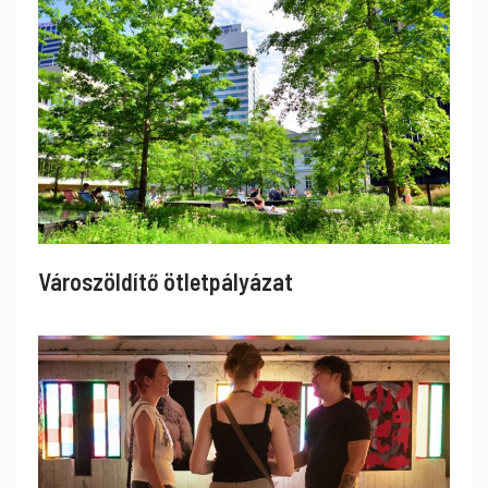
Városzöldítő ötletpályázat