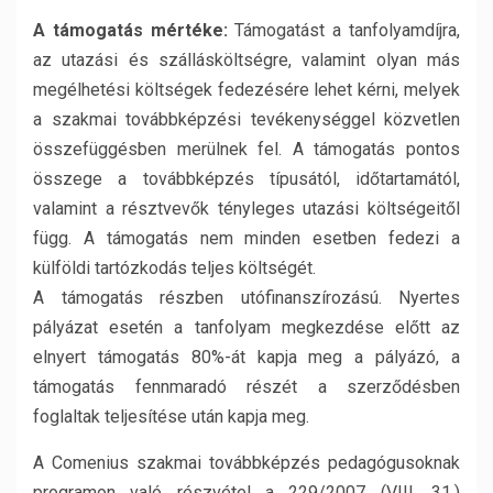
A támogatás mértéke:
Támogatást a tanfolyamdíjra,
az utazási és szállásköltségre, valamint olyan más
megélhetési költségek fedezésére lehet kérni, melyek
a szakmai továbbképzési tevékenységgel közvetlen
összefüggésben merülnek fel. A támogatás pontos
összege a továbbképzés típusától, időtartamától,
valamint a résztvevők tényleges utazási költségeitől
függ. A támogatás nem minden esetben fedezi a
külföldi tartózkodás teljes költségét.
A támogatás részben utófinanszírozású. Nyertes
pályázat esetén a tanfolyam megkezdése előtt az
elnyert támogatás 80%-át kapja meg a pályázó, a
támogatás fennmaradó részét a szerződésben
foglaltak teljesítése után kapja meg.
A Comenius szakmai továbbképzés pedagógusoknak
programon való részvétel a 229/2007 (VIII. 31.)