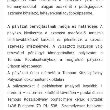
kormányrendelet alapján beszámít a pedagógusok
számára kötelező, hétévenkénti továbbképzésbe.
A pályázat benyújtásának módja és határideje:
A
pályázó kiválasztja a számára megfelelő tartalmú
tanártovábbképző kurzust, és jelentkezik a kurzust
szervező intézménynél. A választott kurzuson való
részvétel pénzügyi támogatásához pályázatot a
Tempus Közalapítványhoz, a megfelelő pályázati
űrlapon lehet beadni
A pályázati űrlap elérhető a Tempus Közalapítvány
Pályázati dokumentumok oldalán.
A pályázatokat 3 példányban (melyből legalább 1
eredeti) – az on-line kitöltést követően – postai úton a
Tempus Közalapítvány postacímére kérjük eljuttatni:
1438 Budapest 70. Pf.: 508. Személyesen behozott