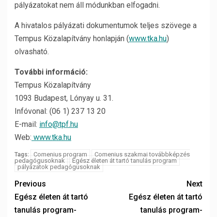
pályázatokat nem áll módunkban elfogadni.
A hivatalos pályázati dokumentumok teljes szövege a
Tempus Közalapítvány honlapján (
www.tka.hu
)
olvasható.
További információ:
Tempus Közalapítvány
1093 Budapest, Lónyay u. 31.
Infóvonal: (06 1) 237 13 20
E-mail:
info@tpf.hu
Web:
www.tka.hu
Comenius program
Comenius szakmai továbbképzés
Tags:
pedagógusoknak
Egész életen át tartó tanulás program
pályázatok pedagógusoknak
Previous
Next
Egész életen át tartó
Egész életen át tartó
tanulás program-
tanulás program-