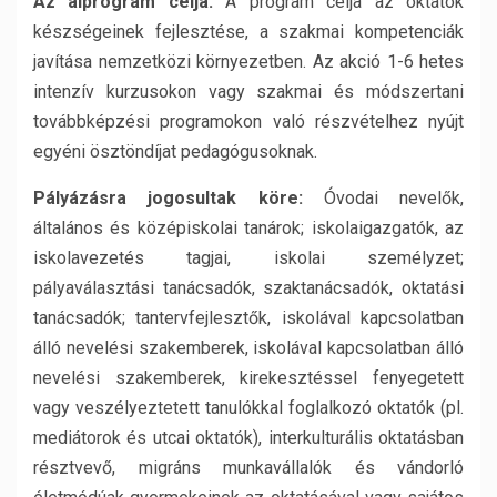
Az alprogram célja:
A program célja az oktatók
készségeinek fejlesztése, a szakmai kompetenciák
javítása nemzetközi környezetben. Az akció 1-6 hetes
intenzív kurzusokon vagy szakmai és módszertani
továbbképzési programokon való részvételhez nyújt
egyéni ösztöndíjat pedagógusoknak.
Pályázásra jogosultak köre:
Óvodai nevelők,
általános és középiskolai tanárok; iskolaigazgatók, az
iskolavezetés tagjai, iskolai személyzet;
pályaválasztási tanácsadók, szaktanácsadók, oktatási
tanácsadók; tantervfejlesztők, iskolával kapcsolatban
álló nevelési szakemberek, iskolával kapcsolatban álló
nevelési szakemberek, kirekesztéssel fenyegetett
vagy veszélyeztetett tanulókkal foglalkozó oktatók (pl.
mediátorok és utcai oktatók), interkulturális oktatásban
résztvevő, migráns munkavállalók és vándorló