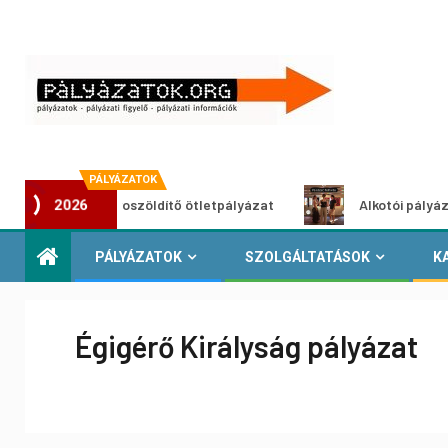
PÁLYÁZATOK
Városzöldítő ötletpályázat
Alkotói pályázat multim
2026
PÁLYÁZATOK
SZOLGÁLTATÁSOK
K
Égigérő Királyság pályázat