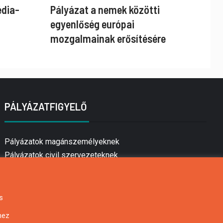
édia-
Pályázat a nemek közötti
egyenlőség európai
mozgalmainak erősítésére
PÁLYÁZATFIGYELŐ
Pályázatok magánszemélyeknek
Pályázatok civil szervezeteknek
Pályázatok vállalkozásoknak
Önkormányzati pályázatok
Mezőgazdasági pályázatok
s
Falusi turizmus pályázatok
hez
Napelem pályázatok