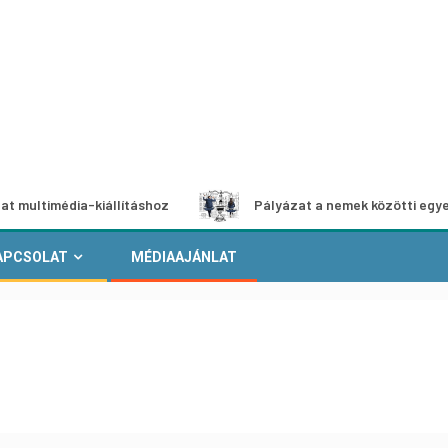
édia-kiállításhoz
Pályázat a nemek közötti egyenlőség eu
APCSOLAT
MÉDIAAJÁNLAT