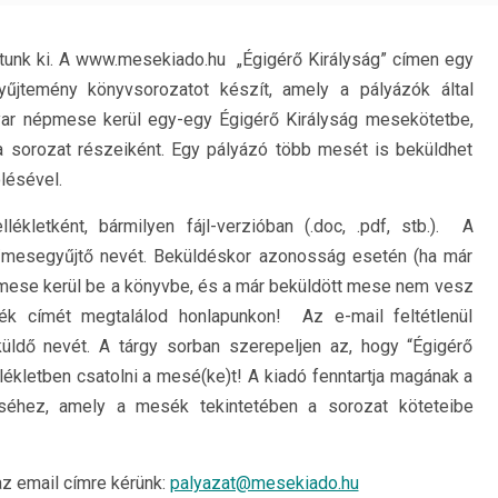
írtunk ki. A www.mesekiado.hu „Égigérő Királyság” címen egy
jtemény könyvsorozatot készít, amely a pályázók által
ar népmese kerül egy-egy Égigérő Királyság mesekötetbe,
 sorozat részeiként. Egy pályázó több mesét is beküldhet
lésével.
lékletként, bármilyen fájl-verzióban (.doc, .pdf, stb.). A
ó/mesegyűjtő nevét. Beküldéskor azonosság esetén (ha már
mese kerül be a könyvbe, és a már beküldött mese nem vesz
ék címét megtalálod honlapunkon! Az e-mail feltétlenül
üldő nevét. A tárgy sorban szerepeljen az, hogy “Égigérő
lékletben csatolni a mesé(ke)t! A kiadó fenntartja magának a
éséhez, amely a mesék tekintetében a sorozat köteteibe
 az email címre kérünk:
palyazat@mesekiado.hu