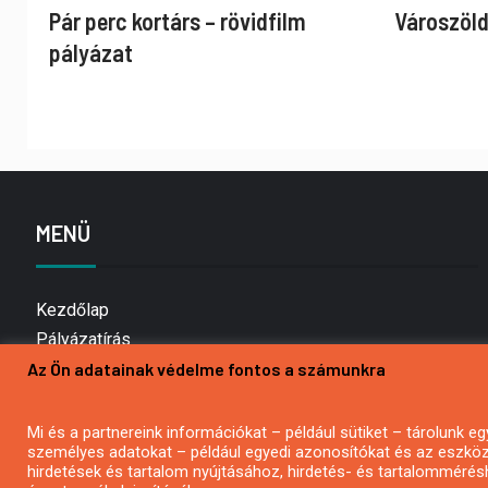
Pár perc kortárs – rövidfilm
Városzöld
pályázat
MENÜ
Kezdőlap
Pályázatírás
Az Ön adatainak védelme fontos a számunkra
Bemutatkozás
Médiaajánlat
Hírlevél feliratkozás
Mi és a partnereink információkat – például sütiket – tárolunk
személyes adatokat – például egyedi azonosítókat és az eszköz 
Impresszum
hirdetések és tartalom nyújtásához, hirdetés- és tartalommérés
Kapcsolat