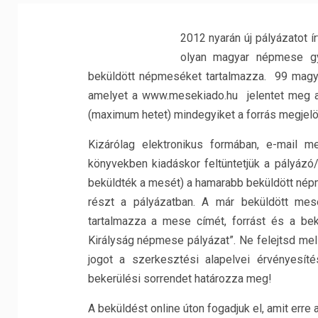
2012 nyarán új pályázatot 
olyan magyar népmese gyű
beküldött népmeséket tartalmazza. 99 magy
amelyet a www.mesekiado.hu jelentet meg a
(maximum hetet) mindegyiket a forrás megjelö
Kizárólag elektronikus formában, e-mail mel
könyvekben kiadáskor feltüntetjük a pályáz
beküldték a mesét) a hamarabb beküldött nép
részt a pályázatban. A már beküldött mes
tartalmazza a mese címét, forrást és a bek
Királyság népmese pályázat”. Ne felejtsd mel
jogot a szerkesztési alapelvei érvényesít
bekerülési sorrendet határozza meg!
A beküldést online úton fogadjuk el, amit erre