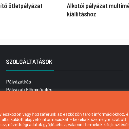
ítő ötletpályázat
Alkotói pályázat multim
kiállításhoz
SZOLGÁLTATÁSOK
Pályázatírás
Pályázati Előminősítés
Pályázati tanácsadás
Pályázatírás vállalkozásoknak
Mezőgazdasági pályázatírás
 egy eszközön vagy hozzáférünk az eszközön tárolt információkhoz, é
által küldött alapvető információkat – kezelünk személyre szabott
Pályázatírás magánszemélyeknek
hez, nézettségi adatok gyűjtéséhez, valamint termékek kifejlesztésé
Pályázatírás civil szervezeteknek