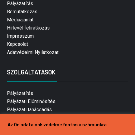
Pályázatírás
Bemutatkozás
Médiaajánlat
Hírlevél feliratkozás
Impresszum
Kapcsolat
Adatvédelmi Nyilatkozat
SZOLGÁLTATÁSOK
Pályázatírás
Pályázati Előminősítés
Pályázati tanácsadás
Pályázatírás vállalkozásoknak
Az Ön adatainak védelme fontos a számunkra
Mezőgazdasági pályázatírás
Pályázatírás magánszemélyeknek