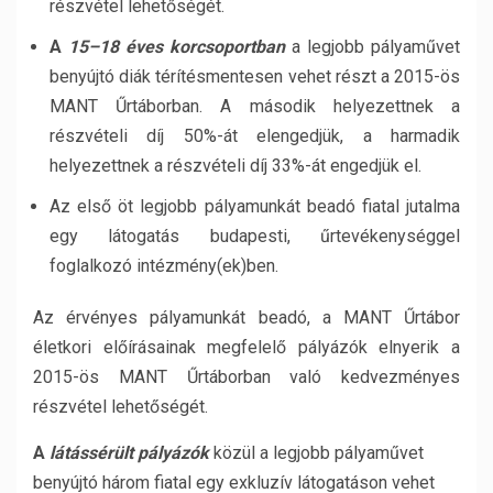
részvétel lehetőségét.
A
15–18 éves korcsoportban
a legjobb pályaművet
benyújtó diák térítésmentesen vehet részt a 2015-ös
MANT Űrtáborban. A második helyezettnek a
részvételi díj 50%-át elengedjük, a harmadik
helyezettnek a részvételi díj 33%-át engedjük el.
Az első öt legjobb pályamunkát beadó fiatal jutalma
egy látogatás budapesti, űrtevékenységgel
foglalkozó intézmény(ek)ben.
Az érvényes pályamunkát beadó, a MANT Űrtábor
életkori előírásainak megfelelő pályázók elnyerik a
2015-ös MANT Űrtáborban való kedvezményes
részvétel lehetőségét.
A
látássérült pályázók
közül a legjobb pályaművet
benyújtó három fiatal egy exkluzív látogatáson vehet