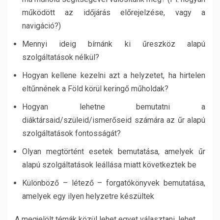
működött az időjárás előrejelzése, vagy a
navigáció?)
Mennyi ideig bírnánk ki űreszköz alapú
szolgáltatások nélkül?
Hogyan kellene kezelni azt a helyzetet, ha hirtelen
eltűnnének a Föld körül keringő műholdak?
Hogyan lehetne bemutatni a
diáktársaid/szüleid/ismerőseid számára az űr alapú
szolgáltatások fontosságát?
Olyan megtörtént esetek bemutatása, amelyek űr
alapú szolgáltatások leállása miatt következtek be
Különböző – létező – forgatókönyvek bemutatása,
amelyek egy ilyen helyzetre készültek
A megjelölt témák közül lehet egyet választani, lehet