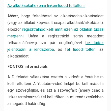
Az alkotásokat ezen a linken tudod feltölteni.
Ahhoz, hogy feltölthesd az alkotásodat/alkotásaidat
(vagy az általad képviselt csapat alkotását/alkotásait),
először
regisztrálnod kell, amit ezen az oldalon tudsz
megtenni
. Utána a regisztráció során megadott
felhasználónév-jelszó pár segítségével
be tudsz
jelentkezni a rendszerbe
, és
fel tudod tölteni
az
alkotásaidat.
FONTOS információk:
A D feladat választása esetén a videót a Youtube-ra
kell feltölteni. A Youtube-videó linkjét be kell másolni
egy szövegfájlba, és azt a szövegfájlt (amely csak a
linket tartalmazza) fel kell tölteni a mi rendszerünkben
a megadott határidőig.