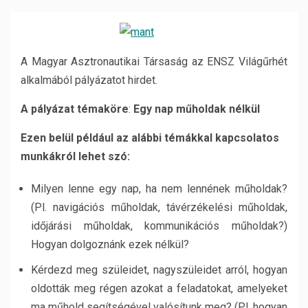
A Magyar Asztronautikai Társaság az ENSZ Világűrhét
alkalmából pályázatot hirdet.
A pályázat témaköre
:
Egy nap műholdak nélkül
Ezen belül például az alábbi témákkal kapcsolatos
munkákról lehet szó:
Milyen lenne egy nap, ha nem lennének műholdak?
(Pl. navigációs műholdak, távérzékelési műholdak,
időjárási műholdak, kommunikációs műholdak?)
Hogyan dolgoznánk ezek nélkül?
Kérdezd meg szüleidet, nagyszüleidet arról, hogyan
oldották meg régen azokat a feladatokat, amelyeket
ma műhold segítségével valósítunk meg? (Pl. hogyan