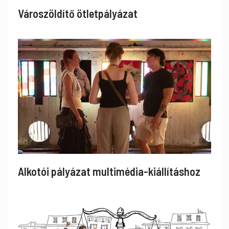
Városzöldítő ötletpályázat
Alkotói pályázat multimédia-kiállításhoz