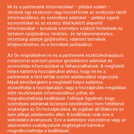
Mi és a partnereink információkat – például sütiket –
Pályázatírás civil szervezeteknek
tárolunk egy eszközön vagy hozzáférünk az eszközön tárolt
Pályázatírás önkormányzatoknak
információkhoz, és személyes adatokat – például egyedi
azonosítókat és az eszköz által küldött alapvető
Pályázatfigyelés
információkat – kezelünk személyre szabott hirdetések és
Specifikus pályázatfigyelés vagy hírlevél
tartalom nyújtásához, hirdetés- és tartalomméréshez,
nézettségi adatok gyűjtéséhez, valamint termékek
kifejlesztéséhez és a termékek javításához.
PÁLYÁZATFIGYELŐ
Az Ön engedélyével mi és a partnereink eszközleolvasásos
módszerrel szerzett pontos geolokációs adatokat és
azonosítási információkat is felhasználhatunk. A megfelelő
helyre kattintva hozzájárulhat ahhoz, hogy mi és a
Pályázatok magánszemélyeknek
partnereink a fent leírtak szerint adatkezelést végezzünk.
Pályázatok civil szervezeteknek
Másik lehetőségként a megfelelő helyre kattintva
elutasíthatja a hozzájárulást, vagy a hozzájárulás megadása
Pályázatok vállalkozásoknak
előtt részletesebb információkhoz juthat, és
Önkormányzati pályázatok
megváltoztathatja beállításait. Felhívjuk figyelmét, hogy
személyes adatainak bizonyos kezeléséhez nem feltétlenül
Mezőgazdasági pályázatok
szükséges az Ön hozzájárulása, de jogában áll tiltakozni az
Falusi turizmus pályázatok
ilyen jellegű adatkezelés ellen. A beállításai csak erre a
weboldalra érvényesek. Erre a webhelyre visszatérve vagy az
Napelem pályázatok
adatvédelmi szabályzatunk segítségével bármikor
GINOP pályázatok
megváltoztathatja a beállításait..