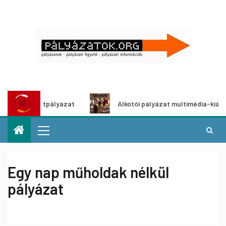
 ötletpályázat
Alkotói pályázat multimédia-kiállításhoz
Egy nap műholdak nélkül
pályázat