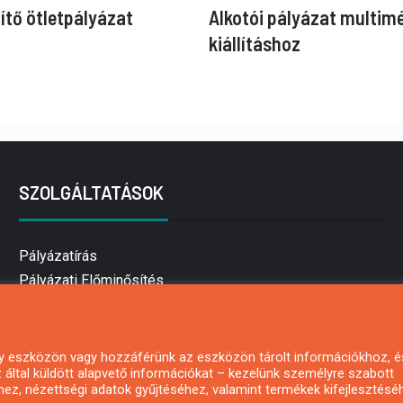
ítő ötletpályázat
Alkotói pályázat multim
kiállításhoz
SZOLGÁLTATÁSOK
Pályázatírás
Pályázati Előminősítés
Pályázati tanácsadás
Pályázatírás vállalkozásoknak
Mezőgazdasági pályázatírás
 egy eszközön vagy hozzáférünk az eszközön tárolt információkhoz, é
által küldött alapvető információkat – kezelünk személyre szabott
Pályázatírás magánszemélyeknek
hez, nézettségi adatok gyűjtéséhez, valamint termékek kifejlesztésé
Pályázatírás civil szervezeteknek