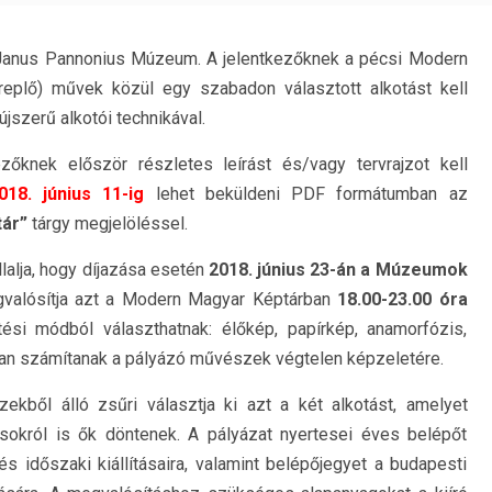
a Janus Pannonius Múzeum. A jelentkezőknek a pécsi Modern
ereplő) művek közül egy szabadon választott alkotást kell
szerű alkotói technikával.
zőknek először részletes leírást és/vagy tervrajzot kell
018. június 11-ig
lehet beküldeni PDF formátumban az
tár”
tárgy megjelöléssel.
lalja, hogy díjazása esetén
2018. június 23-án a Múzeumok
valósítja azt a Modern Magyar Képtárban
18.00-23.00 óra
tési módból választhatnak: élőkép, papírkép, anamorfózis,
ában számítanak a pályázó művészek végtelen képzeletére.
ből álló zsűri választja ki azt a két alkotást, amelyet
ásokról is ők döntenek. A pályázat nyertesei éves belépőt
időszaki kiállításaira, valamint belépőjegyet a budapesti