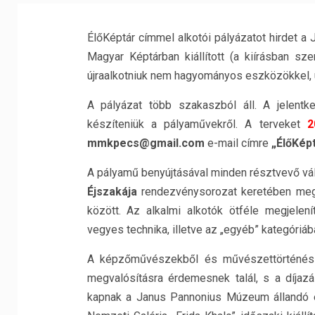
ÉlőKéptár címmel alkotói pályázatot hirdet 
Magyar Képtárban kiállított (a kiírásban sz
újraalkotniuk nem hagyományos eszközökkel, új
A pályázat több szakaszból áll. A jelentke
készíteniük a pályaművekről. A terveket
2
mmkpecs@gmail.com
e-mail címre
„ÉlőKép
A pályamű benyújtásával minden résztvevő vál
Éjszakája
rendezvénysorozat keretében meg
között. Az alkalmi alkotók ötféle megjelení
vegyes technika, illetve az „egyéb” kategóri
A képzőművészekből és művészettörténészek
megvalósításra érdemesnek talál, s a díjaz
kapnak a Janus Pannonius Múzeum állandó és 