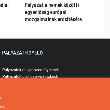
édia-
Pályázat a nemek közötti
egyenlőség európai
mozgalmainak erősítésére
PÁLYÁZATFIGYELŐ
Pályázatok magánszemélyeknek
Pályázatok civil szervezeteknek
Pályázatok vállalkozásoknak
Önkormányzati pályázatok
Mezőgazdasági pályázatok
s
Falusi turizmus pályázatok
hez
Napelem pályázatok