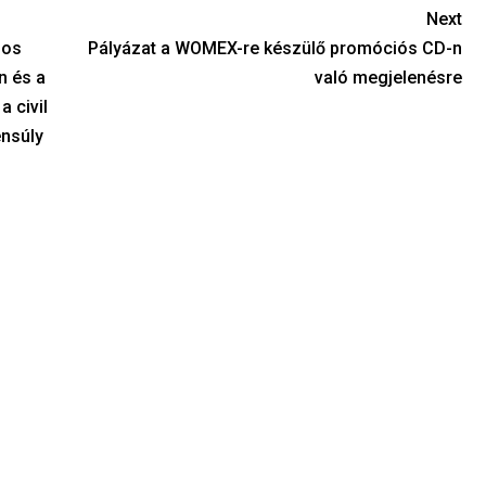
Next
nos
Pályázat a WOMEX-re készülő promóciós CD-n
n és a
való megjelenésre
a civil
nsúly