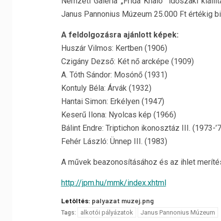
Nemzeti Galéria „Frida Khalo” időszaki kiáll
Janus Pannonius Múzeum 25.000 Ft értékig bizt
A feldolgozásra ajánlott képek:
Huszár Vilmos: Kertben (1906)
Czigány Dezső: Két nő arcképe (1909)
A. Tóth Sándor: Mosónő (1931)
Kontuly Béla: Árvák (1932)
Hantai Simon: Erkélyen (1947)
Keserű Ilona: Nyolcas kép (1966)
Bálint Endre: Triptichon ikonosztáz III. (1973-’
Fehér László: Ünnep III. (1983)
A művek beazonosításához és az ihlet merítésé
http://jpm.hu/mmk/index.xhtml
Letöltés:
palyazat muzej.png
alkotói pályázatok
Janus Pannonius Múzeum
Tags: