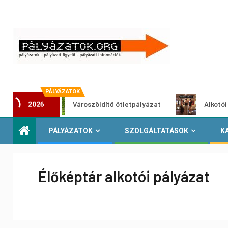
PÁLYÁZATOK
Városzöldítő ötletpályázat
Alkotói pályázat
2026
PÁLYÁZATOK
SZOLGÁLTATÁSOK
K
Élőképtár alkotói pályázat