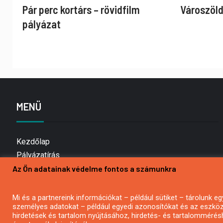
Pár perc kortárs – rövidfilm
Városzöld
pályázat
MENÜ
Kezdőlap
Pályázatírás
Az Ön adatainak védelme fontos a számunkra
Bemutatkozás
Médiaajánlat
Hírlevél feliratkozás
Mi és a partnereink információkat – például sütiket – tárolunk
személyes adatokat – például egyedi azonosítókat és az eszköz 
Impresszum
hirdetések és tartalom nyújtásához, hirdetés- és tartalommérés
Kapcsolat