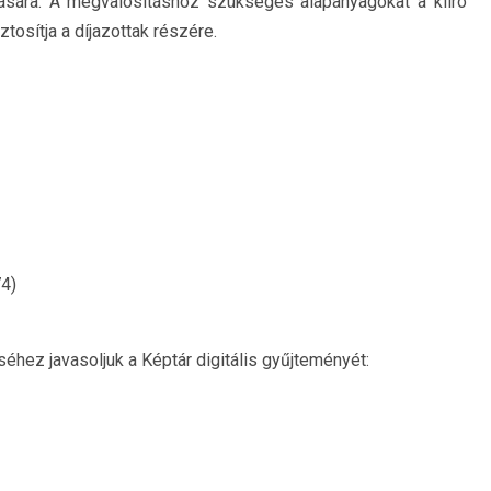
ítására. A megvalósításhoz szükséges alapanyagokat a kiíró
osítja a díjazottak részére.
74)
hez javasoljuk a Képtár digitális gyűjteményét: