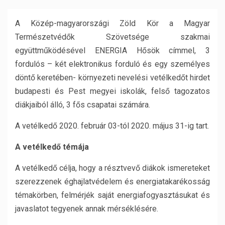
A Közép-magyarországi Zöld Kör a Magyar
Természetvédők Szövetsége szakmai
együttműködésével ENERGIA Hősök címmel, 3
fordulós – két elektronikus forduló és egy személyes
döntő keretében- környezeti nevelési vetélkedőt hirdet
budapesti és Pest megyei iskolák, felső tagozatos
diákjaiból álló, 3 fős csapatai számára.
A vetélkedő 2020. február 03-tól 2020. május 31-ig tart.
A vetélkedő témája
A vetélkedő célja, hogy a résztvevő diákok ismereteket
szerezzenek éghajlatvédelem és energiatakarékosság
témakörben, felmérjék saját energiafogyasztásukat és
javaslatot tegyenek annak mérséklésére.