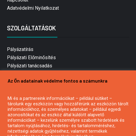
Adatvédelmi Nyilatkozat
SZOLGÁLTATÁSOK
Pályázatírás
Pályázati Előminősítés
Pályázati tanácsadás
Pályázatírás vállalkozásoknak
Az Ön adatainak védelme fontos a számunkra
Mezőgazdasági pályázatírás
Pályázatírás magánszemélyeknek
Mi és a partnereink információkat – például sütiket –
Pályázatírás civil szervezeteknek
tárolunk egy eszközön vagy hozzáférünk az eszközön tárolt
Pályázatírás önkormányzatoknak
információkhoz, és személyes adatokat – például egyedi
azonosítókat és az eszköz által küldött alapvető
Pályázatfigyelés
információkat – kezelünk személyre szabott hirdetések és
Specifikus pályázatfigyelés vagy hírlevél
tartalom nyújtásához, hirdetés- és tartalomméréshez,
nézettségi adatok gyűjtéséhez, valamint termékek