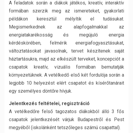
A feladatok során a diákok játékos, kreatív, interaktív
formában szerzik meg az ismereteket, gyakorlati
példákon keresztül mélyítik el tudásukat.
Megismerkednek az alapfogalmakkal az
energiatakarékosság és megújuló energia
kérdéskörében, felmérik energiafogyasztásukat,
változtatásokat javasolnak, tervet készítenek saját
háztartásukra, majd az elkészült terveket, koncepciót a
csapatok kreatív, vizuális formában bemutatják
környezetüknek. A vetélkedő első két fordulója során a
legjobb 10 helyezést elért csapatot és kísérőtanárait
egy személyes döntőre hívjuk.
Jelentkezés feltételei, regisztráció
A vetélkedőre felső tagozatos diákokból álló 3 fős
csapatok jelentkezését várjuk Budapestről és Pest
megyéből (iskolánként tetszőleges számú csapattal).