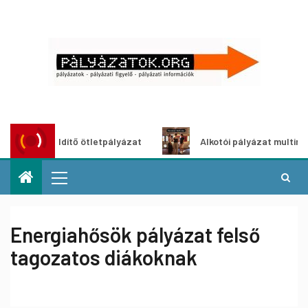
roszöldítő ötletpályázat
Alkotói pályázat multimédia-kiál
Energiahősök pályázat felső
tagozatos diákoknak