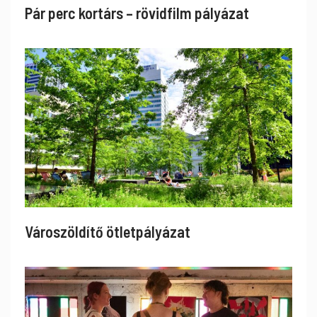
Pár perc kortárs – rövidfilm pályázat
Városzöldítő ötletpályázat