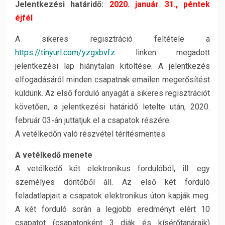
Jelentkezési határidő:
2020. január 31., péntek
éjfél
A sikeres regisztráció feltétele a
https://tinyurl.com/yzgxbvfz
linken megadott
jelentkezési lap hiánytalan kitöltése. A jelentkezés
elfogadásáról minden csapatnak emailen megerősítést
küldünk. Az első forduló anyagát a sikeres regisztrációt
követően, a jelentkezési határidő letelte után, 2020.
február 03-án juttatjuk el a csapatok részére.
A vetélkedőn való részvétel térítésmentes.
A vetélkedő menete
A vetélkedő két elektronikus fordulóból, ill. egy
személyes döntőből áll. Az első két forduló
feladatlapjait a csapatok elektronikus úton kapják meg.
A két forduló során a legjobb eredményt elért 10
csapatot (csapatonként 3 diák és kísérőtanáraik)