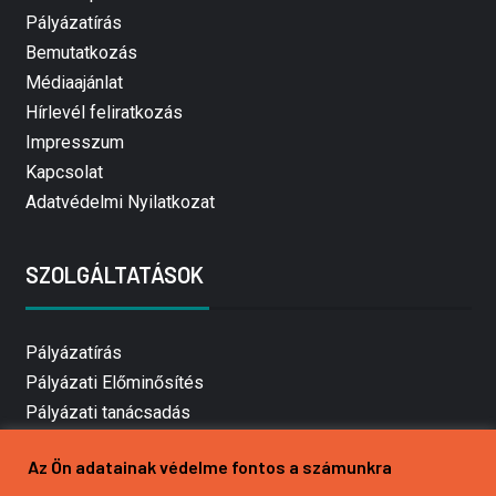
Pályázatírás
Bemutatkozás
Médiaajánlat
Hírlevél feliratkozás
Impresszum
Kapcsolat
Adatvédelmi Nyilatkozat
SZOLGÁLTATÁSOK
Pályázatírás
Pályázati Előminősítés
Pályázati tanácsadás
Pályázatírás vállalkozásoknak
Az Ön adatainak védelme fontos a számunkra
Mezőgazdasági pályázatírás