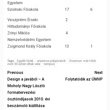
Egyetem
Szolnoki Főiskola
17
6
Veszprémi Érseki
2
Hittudományi Főiskola
Zrínyi Miklós
4
Nemzetvédelmi Egyetem
Zsigmond Király Főiskola
13
1
Egyéb hírek
erasmus pályázatok
Erasmus: már több
Tags:
mint 30 ezren éltek vele
tempus
Previous
Next
Design a javából – A
Folytatódik az ÚMVP
Moholy-Nagy László
formatervezési
ösztöndíjasok 2010. évi
beszámoló kiállítása