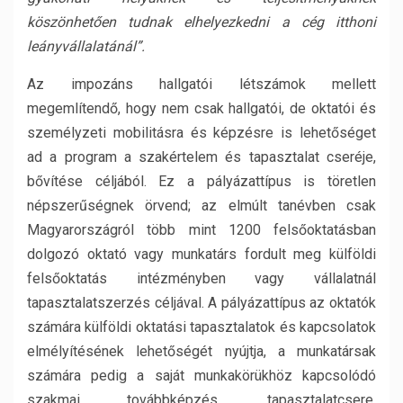
köszönhetően tudnak elhelyezkedni a cég itthoni
leányvállalatánál”.
Az impozáns hallgatói létszámok mellett
megemlítendő, hogy nem csak hallgatói, de oktatói és
személyzeti mobilitásra és képzésre is lehetőséget
ad a program a szakértelem és tapasztalat cseréje,
bővítése céljából. Ez a pályázattípus is töretlen
népszerűségnek örvend; az elmúlt tanévben csak
Magyarországról több mint 1200 felsőoktatásban
dolgozó oktató vagy munkatárs fordult meg külföldi
felsőoktatás intézményben vagy vállalatnál
tapasztalatszerzés céljával. A pályázattípus az oktatók
számára külföldi oktatási tapasztalatok és kapcsolatok
elmélyítésének lehetőségét nyújtja, a munkatársak
számára pedig a saját munkakörükhöz kapcsolódó
szakmai továbbképzés, tapasztalatcsere,