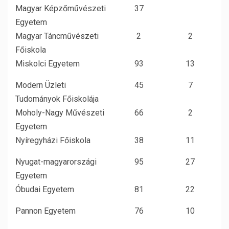
Magyar Képzőművészeti
37
Egyetem
Magyar Táncművészeti
2
2
Főiskola
Miskolci Egyetem
93
13
Modern Üzleti
45
7
Tudományok Főiskolája
Moholy-Nagy Művészeti
66
2
Egyetem
Nyíregyházi Főiskola
38
11
Nyugat-magyarországi
95
27
Egyetem
Óbudai Egyetem
81
22
Pannon Egyetem
76
10