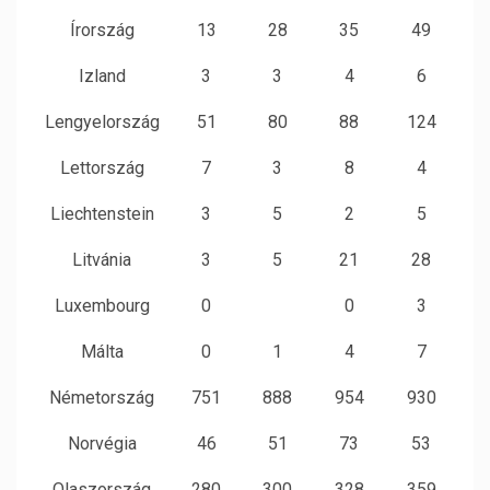
Írország
13
28
35
49
Izland
3
3
4
6
Lengyelország
51
80
88
124
Lettország
7
3
8
4
Liechtenstein
3
5
2
5
Litvánia
3
5
21
28
Luxembourg
0
0
3
Málta
0
1
4
7
Németország
751
888
954
930
Norvégia
46
51
73
53
Olaszország
280
300
328
359