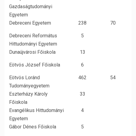
Gazdaságtudományi
Egyetem
Debreceni Egyetem
238
70
Debreceni Református
5
Hittudományi Egyetem
Dunaújvárosi Főiskola
13
Eötvös József Főiskola
6
Eötvös Loránd
462
54
Tudományegyetem
Eszterházy Károly
33
Főiskola
Evangélikus Hittudományi
4
Egyetem
Gábor Dénes Főiskola
5