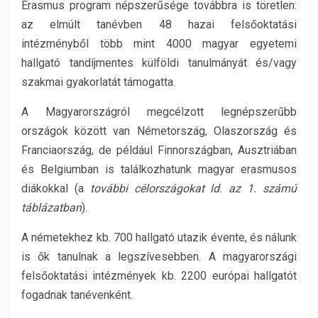
Erasmus program népszerűsége továbbra is töretlen:
az elmúlt tanévben 48 hazai felsőoktatási
intézményből több mint 4000 magyar egyetemi
hallgató tandíjmentes külföldi tanulmányát és/vagy
szakmai gyakorlatát támogatta.
A Magyarországról megcélzott legnépszerűbb
országok között van Németország, Olaszország és
Franciaország, de például Finnországban, Ausztriában
és Belgiumban is találkozhatunk magyar erasmusos
diákokkal (a
további célországokat ld. az 1. számú
táblázatban
).
A németekhez kb. 700 hallgató utazik évente, és nálunk
is ők tanulnak a legszívesebben. A magyarországi
felsőoktatási intézmények kb. 2200 európai hallgatót
fogadnak tanévenként.