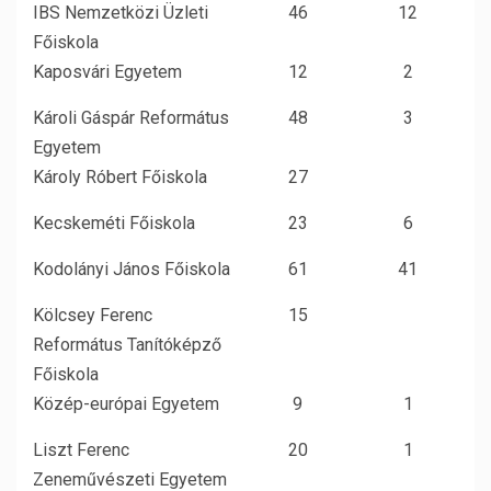
IBS Nemzetközi Üzleti
46
12
Főiskola
Kaposvári Egyetem
12
2
Károli Gáspár Református
48
3
Egyetem
Károly Róbert Főiskola
27
Kecskeméti Főiskola
23
6
Kodolányi János Főiskola
61
41
Kölcsey Ferenc
15
Református Tanítóképző
Főiskola
Közép-európai Egyetem
9
1
Liszt Ferenc
20
1
Zeneművészeti Egyetem