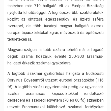
tanévben már 719 hallgató élt az Európai Bizottság
nyújtotta lehetőséggel. A legnépszerűbb szakterületek
között az oktatási, egészségügyi és üzleti szféra
szerepel, de több tucatnyi magyar hallgató szerez
európai tapasztalatokat agrár, művészeti és építészeti
területeken is.
Magyarországon is több százra tehető már a fogadó
cégek száma; hozzájuk évente 250-300 Erasmus-
hallgató érkezik szakmai gyakorlatra.
A legtöbb szakmai gyakorlatos hallgató a Budapesti
Corvinus Egyetemről utazott európai országokba (116
fő). A legtöbb vidéki egyetemista pedig az ugyancsak
széles erasmusos kapcsolatokkal rendelkező
debreceni és szegedi egyetem (70 és 60 fő) színeiben
utazott Erasmusszal különböző szakmai fortélyokat