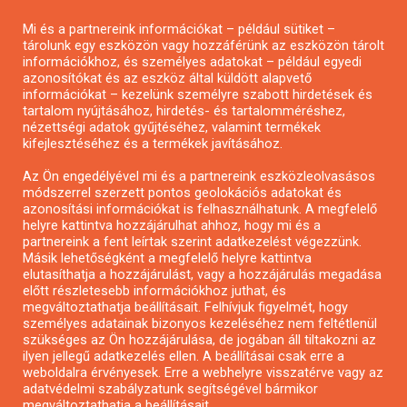
Pályázatírás magánszemélyeknek
Mi és a partnereink információkat – például sütiket –
Pályázatírás civil szervezeteknek
tárolunk egy eszközön vagy hozzáférünk az eszközön tárolt
Pályázatírás önkormányzatoknak
információkhoz, és személyes adatokat – például egyedi
azonosítókat és az eszköz által küldött alapvető
Pályázatfigyelés
információkat – kezelünk személyre szabott hirdetések és
Specifikus pályázatfigyelés vagy hírlevél
tartalom nyújtásához, hirdetés- és tartalomméréshez,
nézettségi adatok gyűjtéséhez, valamint termékek
kifejlesztéséhez és a termékek javításához.
PÁLYÁZATFIGYELŐ
Az Ön engedélyével mi és a partnereink eszközleolvasásos
módszerrel szerzett pontos geolokációs adatokat és
azonosítási információkat is felhasználhatunk. A megfelelő
helyre kattintva hozzájárulhat ahhoz, hogy mi és a
Pályázatok magánszemélyeknek
partnereink a fent leírtak szerint adatkezelést végezzünk.
Pályázatok civil szervezeteknek
Másik lehetőségként a megfelelő helyre kattintva
elutasíthatja a hozzájárulást, vagy a hozzájárulás megadása
Pályázatok vállalkozásoknak
előtt részletesebb információkhoz juthat, és
Önkormányzati pályázatok
megváltoztathatja beállításait. Felhívjuk figyelmét, hogy
személyes adatainak bizonyos kezeléséhez nem feltétlenül
Mezőgazdasági pályázatok
szükséges az Ön hozzájárulása, de jogában áll tiltakozni az
Falusi turizmus pályázatok
ilyen jellegű adatkezelés ellen. A beállításai csak erre a
weboldalra érvényesek. Erre a webhelyre visszatérve vagy az
Napelem pályázatok
adatvédelmi szabályzatunk segítségével bármikor
GINOP pályázatok
megváltoztathatja a beállításait..