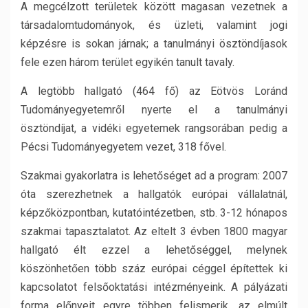
A megcélzott területek között magasan vezetnek a
társadalomtudományok, és üzleti, valamint jogi
képzésre is sokan járnak; a tanulmányi ösztöndíjasok
fele ezen három terület egyikén tanult tavaly.
A legtöbb hallgató (464 fő) az Eötvös Loránd
Tudományegyetemről nyerte el a tanulmányi
ösztöndíjat, a vidéki egyetemek rangsorában pedig a
Pécsi Tudományegyetem vezet, 318 fővel.
Szakmai gyakorlatra is lehetőséget ad a program: 2007
óta szerezhetnek a hallgatók európai vállalatnál,
képzőközpontban, kutatóintézetben, stb. 3-12 hónapos
szakmai tapasztalatot. Az eltelt 3 évben 1800 magyar
hallgató élt ezzel a lehetőséggel, melynek
köszönhetően több száz európai céggel építettek ki
kapcsolatot felsőoktatási intézményeink. A pályázati
forma előnyeit egyre többen felismerik, az elmúlt