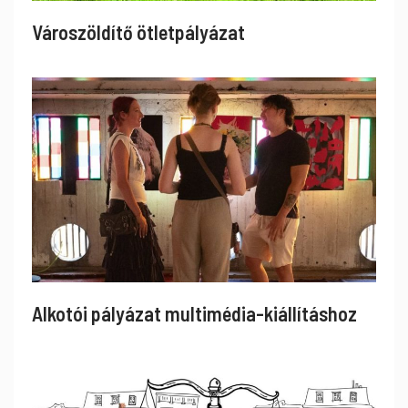
Városzöldítő ötletpályázat
Alkotói pályázat multimédia-kiállításhoz