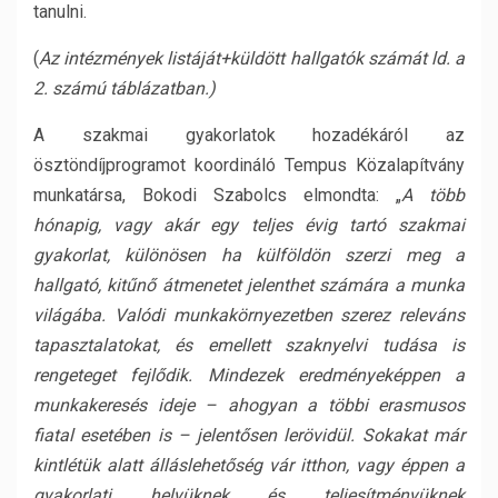
tanulni.
(
Az intézmények listáját+küldött hallgatók számát ld. a
2. számú táblázatban.)
A szakmai gyakorlatok hozadékáról az
ösztöndíjprogramot koordináló Tempus Közalapítvány
munkatársa, Bokodi Szabolcs elmondta: „
A több
hónapig, vagy akár egy teljes évig tartó szakmai
gyakorlat, különösen ha külföldön szerzi meg a
hallgató, kitűnő átmenetet jelenthet számára a munka
világába. Valódi munkakörnyezetben szerez releváns
tapasztalatokat, és emellett szaknyelvi tudása is
rengeteget fejlődik. Mindezek eredményeképpen a
munkakeresés ideje – ahogyan a többi erasmusos
fiatal esetében is – jelentősen lerövidül. Sokakat már
kintlétük alatt álláslehetőség vár itthon, vagy éppen a
gyakorlati helyüknek és teljesítményüknek