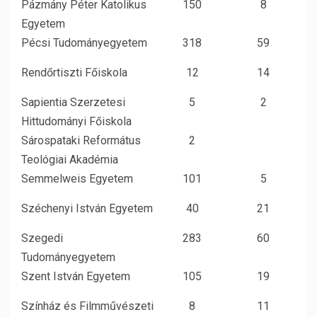
Pázmány Péter Katolikus
150
8
Egyetem
Pécsi Tudományegyetem
318
59
Rendőrtiszti Főiskola
12
14
Sapientia Szerzetesi
5
2
Hittudományi Főiskola
Sárospataki Református
2
Teológiai Akadémia
Semmelweis Egyetem
101
5
Széchenyi István Egyetem
40
21
Szegedi
283
60
Tudományegyetem
Szent István Egyetem
105
19
Színház és Filmművészeti
8
11