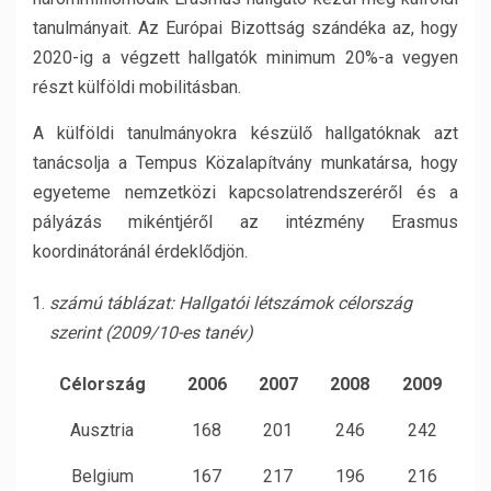
tanulmányait. Az Európai Bizottság szándéka az, hogy
2020-ig a végzett hallgatók minimum 20%-a vegyen
részt külföldi mobilitásban.
A külföldi tanulmányokra készülő hallgatóknak azt
tanácsolja a Tempus Közalapítvány munkatársa, hogy
egyeteme nemzetközi kapcsolatrendszeréről és a
pályázás mikéntjéről az intézmény Erasmus
koordinátoránál érdeklődjön.
számú táblázat: Hallgatói létszámok célország
szerint (2009/10-es tanév)
Célország
2006
2007
2008
2009
Ausztria
168
201
246
242
Belgium
167
217
196
216