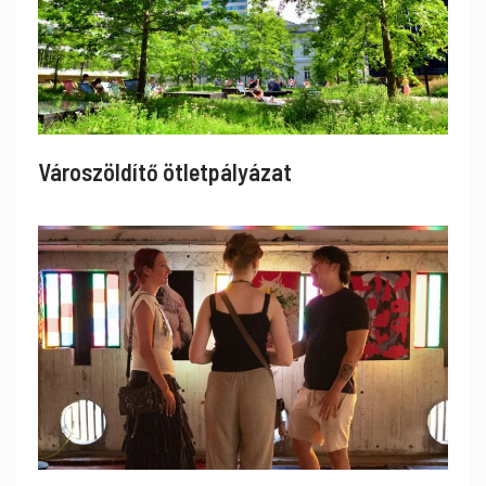
Városzöldítő ötletpályázat