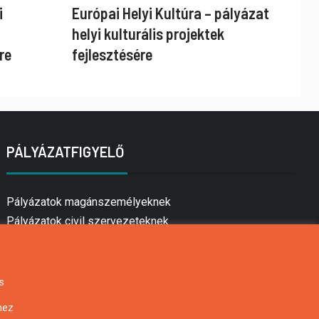
i
Európai Helyi Kultúra – pályázat
helyi kulturális projektek
re
fejlesztésére
PÁLYÁZATFIGYELŐ
Pályázatok magánszemélyeknek
Pályázatok civil szervezeteknek
Pályázatok vállalkozásoknak
Önkormányzati pályázatok
Mezőgazdasági pályázatok
s
Falusi turizmus pályázatok
hez
Napelem pályázatok