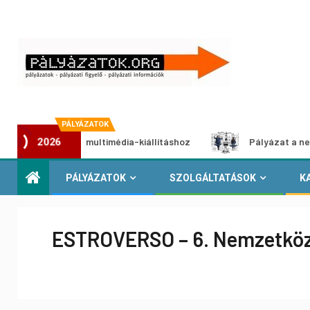
PÁLYÁZATOK
 pályázat multimédia-kiállításhoz
Pályázat a nemek közöt
2026
PÁLYÁZATOK
SZOLGÁLTATÁSOK
K
ESTROVERSO – 6. Nemzetközi