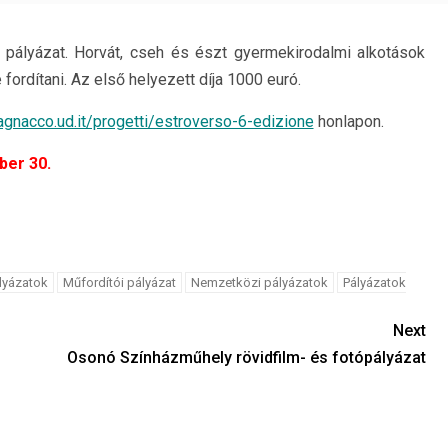
pályázat. Horvát, cseh és észt gyermekirodalmi alkotások
 fordítani. Az első helyezett díja 1000 euró.
gnacco.ud.it/progetti/estroverso-6-edizione
honlapon.
er 30.
lyázatok
Műfordítói pályázat
Nemzetközi pályázatok
Pályázatok
Next
Osonó Színházműhely rövidfilm- és fotópályázat