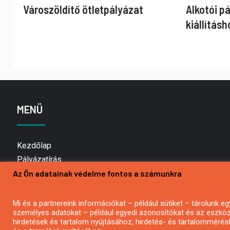
Városzöldítő ötletpályázat
Alkotói p
kiállításh
MENÜ
Kezdőlap
Pályázatírás
Az Ön adatainak védelme fontos a számunkra
Bemutatkozás
Médiaajánlat
Hírlevél feliratkozás
Mi és a partnereink információkat – például sütiket – tárolunk
személyes adatokat – például egyedi azonosítókat és az eszköz 
Impresszum
hirdetések és tartalom nyújtásához, hirdetés- és tartalommérés
Kapcsolat