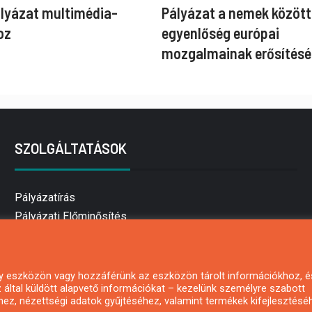
ályázat multimédia-
Pályázat a nemek között
oz
egyenlőség európai
mozgalmainak erősítésé
SZOLGÁLTATÁSOK
Pályázatírás
Pályázati Előminősítés
Pályázati tanácsadás
Pályázatírás vállalkozásoknak
Mezőgazdasági pályázatírás
 egy eszközön vagy hozzáférünk az eszközön tárolt információkhoz, é
által küldött alapvető információkat – kezelünk személyre szabott
Pályázatírás magánszemélyeknek
hez, nézettségi adatok gyűjtéséhez, valamint termékek kifejlesztésé
Pályázatírás civil szervezeteknek