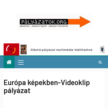
Alkotói pályázat multimédia-kiállításhoz
Pályá
Európa képekben-Videoklip
pályázat