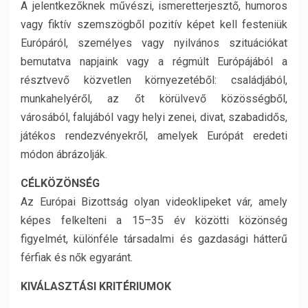
A jelentkezőknek művészi, ismeretterjesztő, humoros
vagy fiktív szemszögből pozitív képet kell festeniük
Európáról, személyes vagy nyilvános szituációkat
bemutatva napjaink vagy a régmúlt Európájából a
résztvevő közvetlen környezetéből: családjából,
munkahelyéről, az őt körülvevő közösségből,
városából, falujából vagy helyi zenei, divat, szabadidős,
játékos rendezvényekről, amelyek Európát eredeti
módon ábrázolják.
CÉLKÖZÖNSÉG
Az Európai Bizottság olyan videoklipeket vár, amely
képes felkelteni a 15–35 év közötti közönség
figyelmét, különféle társadalmi és gazdasági hátterű
férfiak és nők egyaránt.
KIVÁLASZTÁSI KRITÉRIUMOK