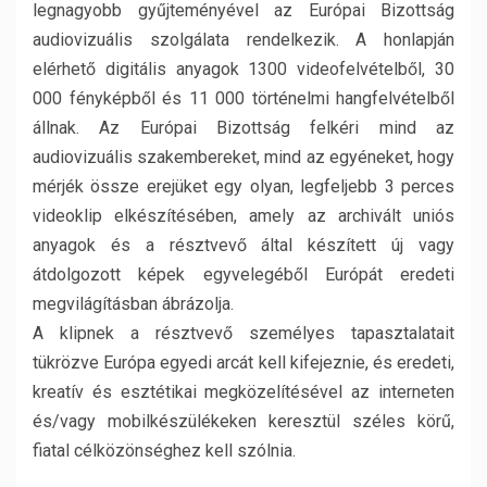
legnagyobb gyűjteményével az Európai Bizottság
audiovizuális szolgálata rendelkezik. A honlapján
elérhető digitális anyagok 1300 videofelvételből, 30
000 fényképből és 11 000 történelmi hangfelvételből
állnak. Az Európai Bizottság felkéri mind az
audiovizuális szakembereket, mind az egyéneket, hogy
mérjék össze erejüket egy olyan, legfeljebb 3 perces
videoklip elkészítésében, amely az archivált uniós
anyagok és a résztvevő által készített új vagy
átdolgozott képek egyvelegéből Európát eredeti
megvilágításban ábrázolja.
A klipnek a résztvevő személyes tapasztalatait
tükrözve Európa egyedi arcát kell kifejeznie, és eredeti,
kreatív és esztétikai megközelítésével az interneten
és/vagy mobilkészülékeken keresztül széles körű,
fiatal célközönséghez kell szólnia.