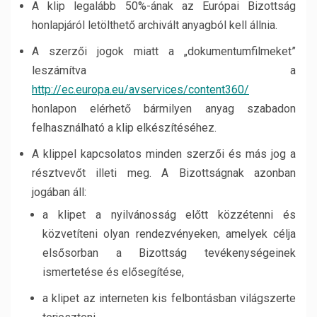
A klip legalább 50%-ának az Európai Bizottság
honlapjáról letölthető archivált anyagból kell állnia.
A szerzői jogok miatt a „dokumentumfilmeket”
leszámítva a
http://ec.europa.eu/avservices/content360/
honlapon elérhető bármilyen anyag szabadon
felhasználható a klip elkészítéséhez.
A klippel kapcsolatos minden szerzői és más jog a
résztvevőt illeti meg. A Bizottságnak azonban
jogában áll:
a klipet a nyilvánosság előtt közzétenni és
közvetíteni olyan rendezvényeken, amelyek célja
elsősorban a Bizottság tevékenységeinek
ismertetése és elősegítése,
a klipet az interneten kis felbontásban világszerte