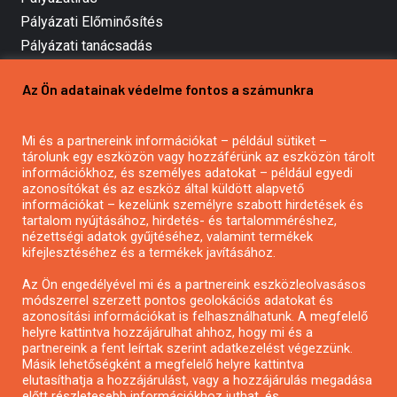
Pályázati Előminősítés
Pályázati tanácsadás
Pályázatírás vállalkozásoknak
Az Ön adatainak védelme fontos a számunkra
Mezőgazdasági pályázatírás
Pályázatírás magánszemélyeknek
Mi és a partnereink információkat – például sütiket –
Pályázatírás civil szervezeteknek
tárolunk egy eszközön vagy hozzáférünk az eszközön tárolt
Pályázatírás önkormányzatoknak
információkhoz, és személyes adatokat – például egyedi
azonosítókat és az eszköz által küldött alapvető
Pályázatfigyelés
információkat – kezelünk személyre szabott hirdetések és
Specifikus pályázatfigyelés vagy hírlevél
tartalom nyújtásához, hirdetés- és tartalomméréshez,
nézettségi adatok gyűjtéséhez, valamint termékek
kifejlesztéséhez és a termékek javításához.
PÁLYÁZATFIGYELŐ
Az Ön engedélyével mi és a partnereink eszközleolvasásos
módszerrel szerzett pontos geolokációs adatokat és
azonosítási információkat is felhasználhatunk. A megfelelő
helyre kattintva hozzájárulhat ahhoz, hogy mi és a
Pályázatok magánszemélyeknek
partnereink a fent leírtak szerint adatkezelést végezzünk.
Pályázatok civil szervezeteknek
Másik lehetőségként a megfelelő helyre kattintva
elutasíthatja a hozzájárulást, vagy a hozzájárulás megadása
Pályázatok vállalkozásoknak
előtt részletesebb információkhoz juthat, és