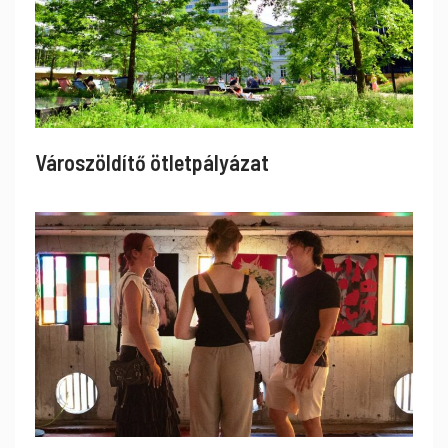
Városzöldítő ötletpályázat