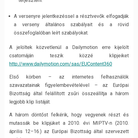
terjeszteni.
A versenyre jelentkezéssel a résztvevők elfogadják
a verseny általános szabályait és a rövid
összefoglalóban leírt szabályokat.
A jelöltek közvetlenül a Dailymotion erre kijelölt
csatornáján teszik közzé klipjeiket
http://www.dailymotion.com/sas/EUContent360
Első körben – az internetes felhasználók
szavazatainak figyelembevételével – az Európai
Bizottság által felállított zsűri összeállítja a három
legjobb klip listáját.
A három döntőst felkérik, hogy vegyenek részt és
mutassák be klipjüket a 2010. évi MIPTV-n (2010.
április 12–16.) az Európai Bizottság által szervezett