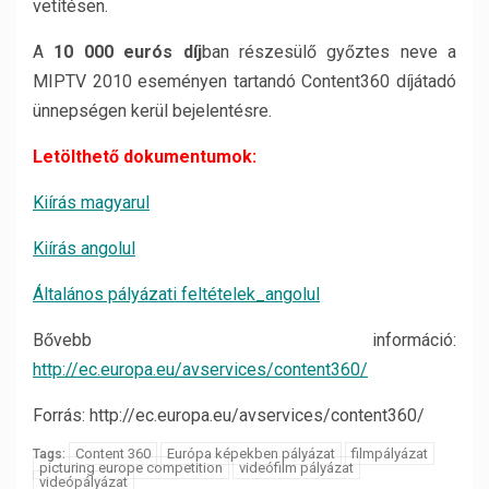
vetítésen.
A
10 000 eurós díj
ban részesülő győztes neve a
MIPTV 2010 eseményen tartandó Content360 díjátadó
ünnepségen kerül bejelentésre.
Letölthető dokumentumok:
Kiírás magyarul
Kiírás angolul
Általános pályázati feltételek_angolul
Bővebb információ:
http://ec.europa.eu/avservices/content360/
Forrás: http://ec.europa.eu/avservices/content360/
Content 360
Európa képekben pályázat
filmpályázat
Tags:
picturing europe competition
videófilm pályázat
videópályázat