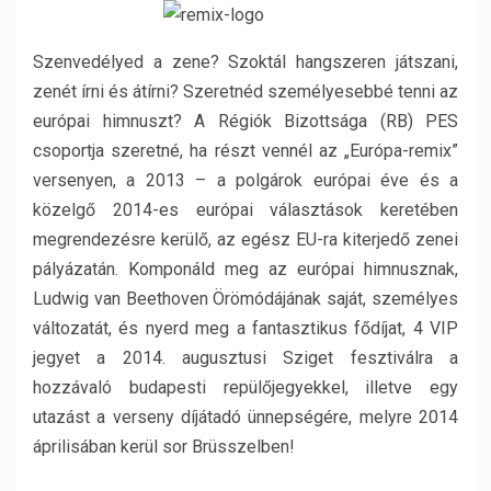
Szenvedélyed a zene? Szoktál hangszeren játszani,
zenét írni és átírni? Szeretnéd személyesebbé tenni az
európai himnuszt? A Régiók Bizottsága (RB) PES
csoportja szeretné, ha részt vennél az „Európa-remix”
versenyen, a 2013 – a polgárok európai éve és a
közelgő 2014-es európai választások keretében
megrendezésre kerülő, az egész EU-ra kiterjedő zenei
pályázatán. Komponáld meg az európai himnusznak,
Ludwig van Beethoven Örömódájának saját, személyes
változatát, és nyerd meg a fantasztikus fődíjat, 4 VIP
jegyet a 2014. augusztusi Sziget fesztiválra a
hozzávaló budapesti repülőjegyekkel, illetve egy
utazást a verseny díjátadó ünnepségére, melyre 2014
áprilisában kerül sor Brüsszelben!