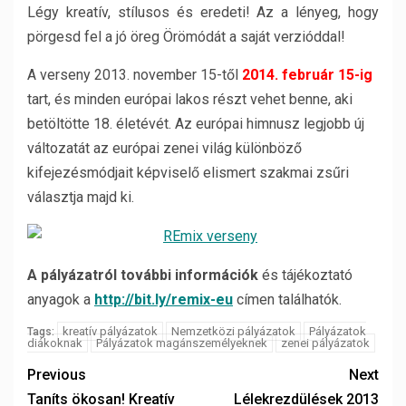
Légy kreatív, stílusos és eredeti! Az a lényeg, hogy
pörgesd fel a jó öreg Örömódát a saját verzióddal!
A verseny 2013. november 15-től
2014. február 15-ig
tart, és minden európai lakos részt vehet benne, aki
betöltötte 18. életévét. Az európai himnusz legjobb új
változatát az európai zenei világ különböző
kifejezésmódjait képviselő elismert szakmai zsűri
választja majd ki.
A pályázatról további információk
és tájékoztató
anyagok a
http://bit.ly/remix-eu
címen találhatók.
kreatív pályázatok
Nemzetközi pályázatok
Pályázatok
Tags:
diákoknak
Pályázatok magánszemélyeknek
zenei pályázatok
Previous
Next
Taníts ökosan! Kreatív
Lélekrezdülések 2013