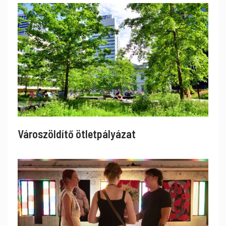
Városzöldítő ötletpályázat