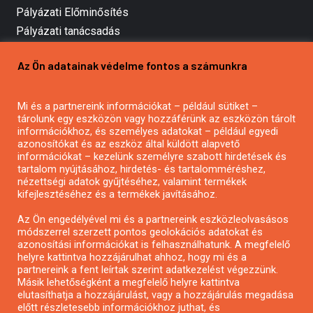
Pályázati Előminősítés
Pályázati tanácsadás
Pályázatírás vállalkozásoknak
Az Ön adatainak védelme fontos a számunkra
Mezőgazdasági pályázatírás
Pályázatírás magánszemélyeknek
Mi és a partnereink információkat – például sütiket –
Pályázatírás civil szervezeteknek
tárolunk egy eszközön vagy hozzáférünk az eszközön tárolt
Pályázatírás önkormányzatoknak
információkhoz, és személyes adatokat – például egyedi
azonosítókat és az eszköz által küldött alapvető
Pályázatfigyelés
információkat – kezelünk személyre szabott hirdetések és
Specifikus pályázatfigyelés vagy hírlevél
tartalom nyújtásához, hirdetés- és tartalomméréshez,
nézettségi adatok gyűjtéséhez, valamint termékek
kifejlesztéséhez és a termékek javításához.
PÁLYÁZATFIGYELŐ
Az Ön engedélyével mi és a partnereink eszközleolvasásos
módszerrel szerzett pontos geolokációs adatokat és
azonosítási információkat is felhasználhatunk. A megfelelő
helyre kattintva hozzájárulhat ahhoz, hogy mi és a
Pályázatok magánszemélyeknek
partnereink a fent leírtak szerint adatkezelést végezzünk.
Pályázatok civil szervezeteknek
Másik lehetőségként a megfelelő helyre kattintva
elutasíthatja a hozzájárulást, vagy a hozzájárulás megadása
Pályázatok vállalkozásoknak
előtt részletesebb információkhoz juthat, és