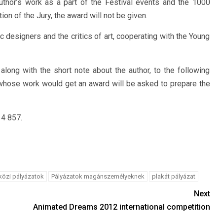
author’s work as a part of the Festival events and the 1000
tion of the Jury, the award will not be given.
c designers and the critics of art, cooperating with the Young
 along with the short note about the author, to the following
whose work would get an award will be asked to prepare the
14 857.
özi pályázatok
Pályázatok magánszemélyeknek
plakát pályázat
Next
Animated Dreams 2012 international competition