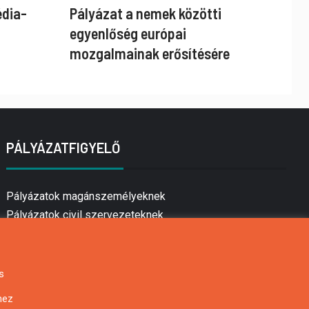
édia-
Pályázat a nemek közötti
egyenlőség európai
mozgalmainak erősítésére
PÁLYÁZATFIGYELŐ
Pályázatok magánszemélyeknek
Pályázatok civil szervezeteknek
Pályázatok vállalkozásoknak
Önkormányzati pályázatok
Mezőgazdasági pályázatok
s
Falusi turizmus pályázatok
hez
Napelem pályázatok