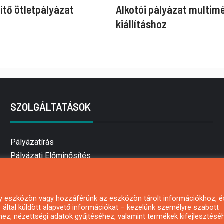
ítő ötletpályázat
Alkotói pályázat multim
kiállításhoz
SZOLGÁLTATÁSOK
Pályázatírás
Pályázati Előminősítés
Pályázati tanácsadás
Pályázatírás vállalkozásoknak
Mezőgazdasági pályázatírás
 egy eszközön vagy hozzáférünk az eszközön tárolt információkhoz, é
által küldött alapvető információkat – kezelünk személyre szabott
Pályázatírás magánszemélyeknek
hez, nézettségi adatok gyűjtéséhez, valamint termékek kifejlesztésé
Pályázatírás civil szervezeteknek