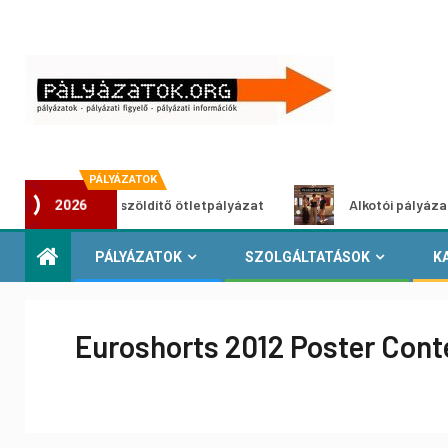
PÁLYÁZATOK
Városzöldítő ötletpályázat
Alkotói pályázat multiméd
2026
PÁLYÁZATOK
SZOLGÁLTATÁSOK
K
Euroshorts 2012 Poster Cont