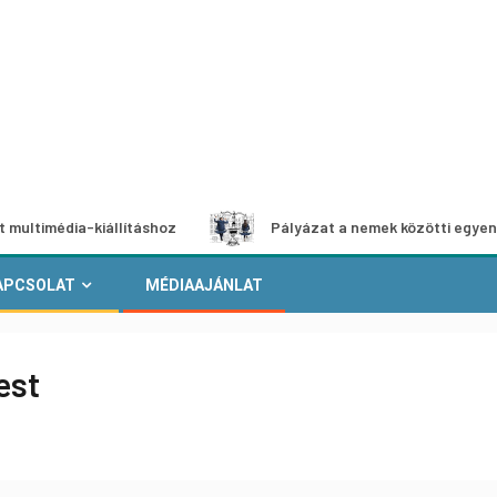
ia-kiállításhoz
Pályázat a nemek közötti egyenlőség euró
APCSOLAT
MÉDIAAJÁNLAT
est