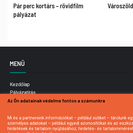
Pár perc kortárs – rövidfilm
Városzöld
pályázat
MENÜ
Kezdőlap
Pályázatírás
Az Ön adatainak védelme fontos a számunkra
Bemutatkozás
Médiaajánlat
Hírlevél feliratkozás
Mi és a partnereink információkat – például sütiket – tárolunk
személyes adatokat – például egyedi azonosítókat és az eszköz 
Impresszum
hirdetések és tartalom nyújtásához, hirdetés- és tartalommérés
Kapcsolat