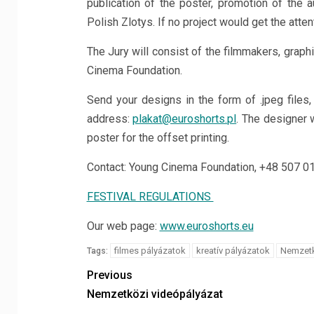
publication of the poster, promotion of the 
Polish Zlotys. If no project would get the atten
The Jury will consist of the filmmakers, graphi
Cinema Foundation.
Send your designs in the form of .jpeg files,
address:
plakat@euroshorts.pl
. The designer 
poster for the offset printing.
Contact: Young Cinema Foundation, +48 507 0
FESTIVAL REGULATIONS
Our web page:
www.euroshorts.eu
filmes pályázatok
kreatív pályázatok
Nemzetk
Tags:
Previous
Nemzetközi videópályázat