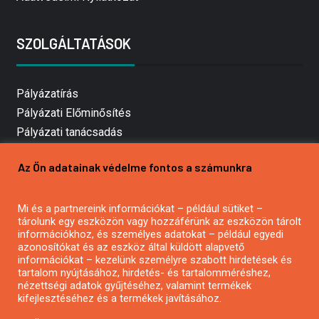
SZOLGÁLTATÁSOK
Pályázatírás
Pályázati Előminősítés
Pályázati tanácsadás
Pályázatírás vállalkozásoknak
Az Ön adatainak védelme fontos a számunkra
Mezőgazdasági pályázatírás
Pályázatírás magánszemélyeknek
Mi és a partnereink információkat – például sütiket –
Pályázatírás civil szervezeteknek
tárolunk egy eszközön vagy hozzáférünk az eszközön tárolt
Pályázatírás önkormányzatoknak
információkhoz, és személyes adatokat – például egyedi
azonosítókat és az eszköz által küldött alapvető
Pályázatfigyelés
információkat – kezelünk személyre szabott hirdetések és
Specifikus pályázatfigyelés vagy hírlevél
tartalom nyújtásához, hirdetés- és tartalomméréshez,
nézettségi adatok gyűjtéséhez, valamint termékek
kifejlesztéséhez és a termékek javításához.
PÁLYÁZATFIGYELŐ