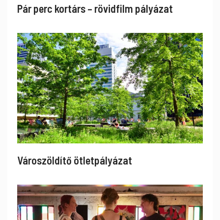
Pár perc kortárs – rövidfilm pályázat
Városzöldítő ötletpályázat