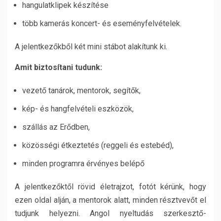
hangulatklipek készítése
több kamerás koncert- és eseményfelvételek.
A jelentkezőkből két mini stábot alakítunk ki.
Amit biztosítani tudunk:
vezető tanárok, mentorok, segítők,
kép- és hangfelvételi eszközök,
szállás az Erődben,
közösségi étkeztetés (reggeli és estebéd),
minden programra érvényes belépő
A jelentkezőktől rövid életrajzot, fotót kérünk, hogy
ezen oldal alján, a mentorok alatt, minden résztvevőt el
tudjunk helyezni. Angol nyeltudás szerkesztő-