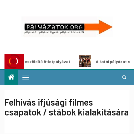
Városzöldítő ötletpályázat
Alkotói pályázat multimédia
Felhívás ifjúsági filmes
csapatok / stábok kialakítására