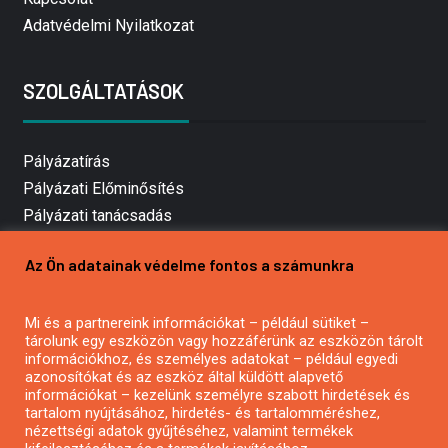
Adatvédelmi Nyilatkozat
SZOLGÁLTATÁSOK
Pályázatírás
Pályázati Előminősítés
Pályázati tanácsadás
Pályázatírás vállalkozásoknak
Az Ön adatainak védelme fontos a számunkra
Mezőgazdasági pályázatírás
Pályázatírás magánszemélyeknek
Mi és a partnereink információkat – például sütiket –
Pályázatírás civil szervezeteknek
tárolunk egy eszközön vagy hozzáférünk az eszközön tárolt
Pályázatírás önkormányzatoknak
információkhoz, és személyes adatokat – például egyedi
azonosítókat és az eszköz által küldött alapvető
Pályázatfigyelés
információkat – kezelünk személyre szabott hirdetések és
Specifikus pályázatfigyelés vagy hírlevél
tartalom nyújtásához, hirdetés- és tartalomméréshez,
nézettségi adatok gyűjtéséhez, valamint termékek