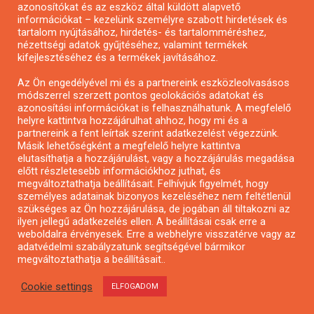
azonosítókat és az eszköz által küldött alapvető
Pályázatfigyelés
információkat – kezelünk személyre szabott hirdetések és
Specifikus pályázatfigyelés vagy hírlevél
tartalom nyújtásához, hirdetés- és tartalomméréshez,
nézettségi adatok gyűjtéséhez, valamint termékek
kifejlesztéséhez és a termékek javításához.
PÁLYÁZATFIGYELŐ
Az Ön engedélyével mi és a partnereink eszközleolvasásos
módszerrel szerzett pontos geolokációs adatokat és
azonosítási információkat is felhasználhatunk. A megfelelő
helyre kattintva hozzájárulhat ahhoz, hogy mi és a
Pályázatok magánszemélyeknek
partnereink a fent leírtak szerint adatkezelést végezzünk.
Pályázatok civil szervezeteknek
Másik lehetőségként a megfelelő helyre kattintva
elutasíthatja a hozzájárulást, vagy a hozzájárulás megadása
Pályázatok vállalkozásoknak
előtt részletesebb információkhoz juthat, és
Önkormányzati pályázatok
megváltoztathatja beállításait. Felhívjuk figyelmét, hogy
személyes adatainak bizonyos kezeléséhez nem feltétlenül
Mezőgazdasági pályázatok
szükséges az Ön hozzájárulása, de jogában áll tiltakozni az
Falusi turizmus pályázatok
ilyen jellegű adatkezelés ellen. A beállításai csak erre a
weboldalra érvényesek. Erre a webhelyre visszatérve vagy az
Napelem pályázatok
adatvédelmi szabályzatunk segítségével bármikor
GINOP pályázatok
megváltoztathatja a beállításait..
Cookie settings
ELFOGADOM
Copyright © All rights reserved.