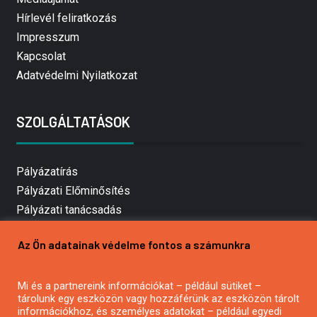
Hírlevél feliratkozás
Impresszum
Kapcsolat
Adatvédelmi Nyilatkozat
SZOLGÁLTATÁSOK
Pályázatírás
Pályázati Előminősítés
Pályázati tanácsadás
Pályázatírás vállalkozásoknak
Az Ön adatainak védelme fontos a számunkra
Mezőgazdasági pályázatírás
Pályázatírás magánszemélyeknek
Mi és a partnereink információkat – például sütiket –
Pályázatírás civil szervezeteknek
tárolunk egy eszközön vagy hozzáférünk az eszközön tárolt
Pályázatírás önkormányzatoknak
információkhoz, és személyes adatokat – például egyedi