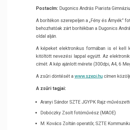
Postacím:
Dugonics András Piarista Gimnáziu
A borítékon szerepeljen a „Fény és Árnyék” fo
behozhatóak zárt borítékban a Dugonics András
oldal alján.
A képeket elektronikus formában is el kell 
kitöltött nevezési lappal együtt. Az elektro
címét. A kép ajánlott mérete (300dpi, A4, 6 Me
A zsűri döntését a
www.szepi.hu
címen közöljü
A zsűri tagjai:
Aranyi Sándor SZTE JGYPK Rajz-művészett
Dobóczky Zsolt fotóművész (MAOE)
M. Kovács Zoltán operatőr, SZTE Kommunik