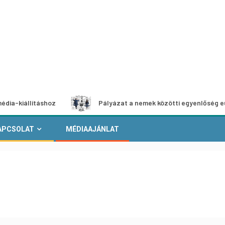
lításhoz
Pályázat a nemek közötti egyenlőség európai mo
APCSOLAT
MÉDIAAJÁNLAT