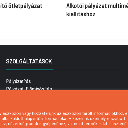
ítő ötletpályázat
Alkotói pályázat multim
kiállításhoz
SZOLGÁLTATÁSOK
Pályázatírás
Pályázati Előminősítés
Pályázati tanácsadás
Pályázatírás vállalkozásoknak
Mezőgazdasági pályázatírás
 egy eszközön vagy hozzáférünk az eszközön tárolt információkhoz, é
által küldött alapvető információkat – kezelünk személyre szabott
Pályázatírás magánszemélyeknek
hez, nézettségi adatok gyűjtéséhez, valamint termékek kifejlesztésé
Pályázatírás civil szervezeteknek