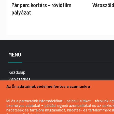
Pár perc kortárs – rövidfilm
Városzöld
pályázat
MENÜ
Kezdőlap
Pályázatírás
Az Ön adatainak védelme fontos a számunkra
Bemutatkozás
Médiaajánlat
Hírlevél feliratkozás
Mi és a partnereink információkat – például sütiket – tárolunk
személyes adatokat – például egyedi azonosítókat és az eszköz 
Impresszum
hirdetések és tartalom nyújtásához, hirdetés- és tartalommérés
Kapcsolat