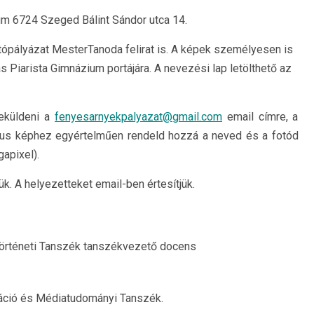
m 6724 Szeged Bálint Sándor utca 14.
tópályázat MesterTanoda felirat is. A képek személyesen is
 Piarista Gimnázium portájára. A nevezési lap letölthető az
leküldeni a
fenyesarnyekpalyazat@gmail.com
email címre, a
nikus képhez egyértelműen rendeld hozzá a neved és a fotód
gapixel).
k. A helyezetteket email-ben értesítjük.
örténeti Tanszék tanszékvezető docens
áció és Médiatudományi Tanszék.