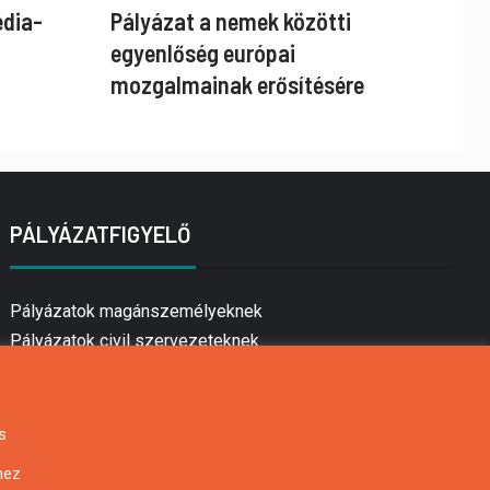
édia-
Pályázat a nemek közötti
egyenlőség európai
mozgalmainak erősítésére
PÁLYÁZATFIGYELŐ
Pályázatok magánszemélyeknek
Pályázatok civil szervezeteknek
Pályázatok vállalkozásoknak
Önkormányzati pályázatok
Mezőgazdasági pályázatok
s
Falusi turizmus pályázatok
hez
Napelem pályázatok