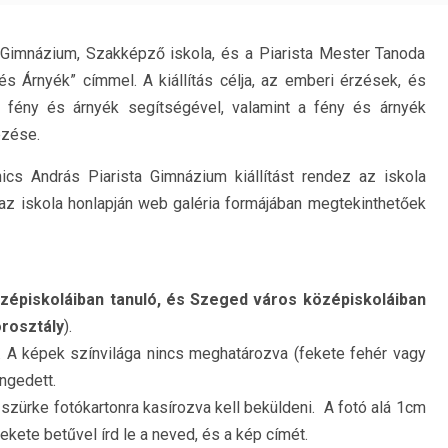
 Gimnázium, Szakképző iskola, és a Piarista Mester Tanoda
és Árnyék” címmel. A kiállítás célja, az emberi érzések, és
 fény és árnyék segítségével, valamint a fény és árnyék
ezése.
nics András Piarista Gimnázium kiállítást rendez az iskola
 az iskola honlapján web galéria formájában megtekinthetőek
zépiskoláiban tanuló, és Szeged város középiskoláiban
rosztály
).
 A képek színvilága nincs meghatározva (fekete fehér vagy
ngedett.
ürke fotókartonra kasírozva kell beküldeni. A fotó alá 1cm
kete betűvel írd le a neved, és a kép címét.