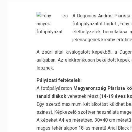
A Dugonics András Piarista
fotópályázatot hirdet „Fény 
élethelyzetek bemutatása a
jelenségének kreatív értelm
A zsűri által kiválogatott képekből, a Dugo
aulájában. Az elektronikusan beküldött képek
lesznek.
Pályázati feltételek:
A fotópályázaton
Magyarország Piarista kö
tanuló diákok
vehetnek részt (
14-19 éves ko
Egy szerző maximum két alkotást küldhet be.
színes). Képkezelő szoftver használata mege
A képeket A4-es méretben, 30×40 cm méretű sz
magas fehér alapon 18-as méretű Arial Black fe