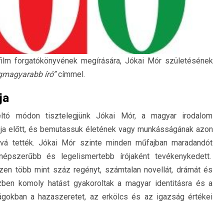
film forgatókönyvének megírására, Jókai Mór születésének
gmagyarabb író”
címmel.
ja
éltó módon tisztelegjünk Jókai Mór, a magyar irodalom
ója előtt, és bemutassuk életének vagy munkásságának azon
óvá tették. Jókai Mór szinte minden műfajban maradandót
népszerűbb és legelismertebb írójaként tevékenykedett.
zen több mint száz regényt, számtalan novellát, drámát és
özben komoly hatást gyakoroltak a magyar identitásra és a
ilágokban a hazaszeretet, az erkölcs és az igazság értékei