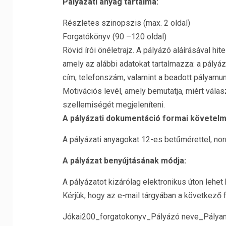
Pályázati anyag tartalma:
Részletes szinopszis (max. 2 oldal)
Forgatókönyv (90 –120 oldal)
Rövid írói önéletrajz. A pályázó aláírásával h
amely az alábbi adatokat tartalmazza: a pályáz
cím, telefonszám, valamint a beadott pályamu
Motivációs levél, amely bemutatja, miért válas
szellemiségét megjeleníteni.
A pályázati dokumentáció formai követel
A pályázati anyagokat 12-es betűmérettel, nor
A pályázat benyújtásának módja:
A pályázatot kizárólag elektronikus úton lehe
Kérjük, hogy az e-mail tárgyában a következő 
Jókai200_forgatokonyv_Pályázó neve_Pálya