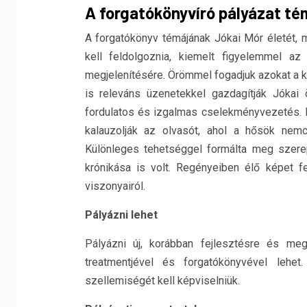
A forgatókönyvíró pályázat té
A forgatókönyv témájának Jókai Mór életét, m
kell feldolgoznia, kiemelt figyelemmel az
megjelenítésére. Örömmel fogadjuk azokat a 
is releváns üzenetekkel gazdagítják Jókai
fordulatos és izgalmas cselekményvezetés. Ka
kalauzolják az olvasót, ahol a hősök nemc
Különleges tehetséggel formálta meg szerep
krónikása is volt. Regényeiben élő képet f
viszonyairól.
Pályázni lehet
Pályázni új, korábban fejlesztésre és m
treatmentjével és forgatókönyvével lehe
szellemiségét kell képviselniük.