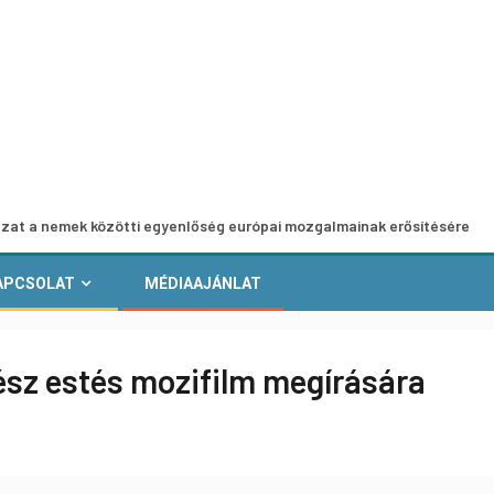
özötti egyenlőség európai mozgalmainak erősítésére
Euró
APCSOLAT
MÉDIAAJÁNLAT
ész estés mozifilm megírására