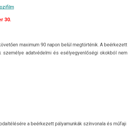
ozifilm
r 30.
őt követően maximum 90 napon belül megtörténik. A beérkezett
nek személye adatvédelmi és esélyegyenlőségi okokból nem
k odaítélésére a beérkezett pályamunkák színvonala és műfaji