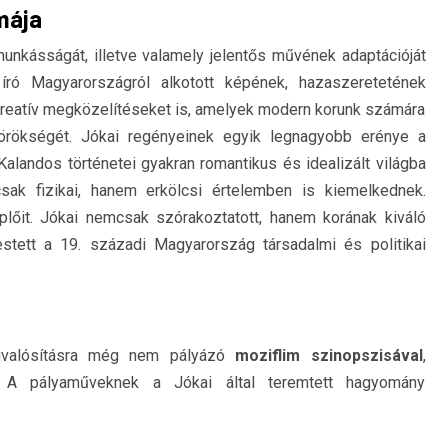
mája
unkásságát, illetve valamely jelentős művének adaptációját
 író Magyarországról alkotott képének, hazaszeretetének
kreatív megközelítéseket is, amelyek modern korunk számára
 örökségét. Jókai regényeinek egyik legnagyobb erénye a
landos történetei gyakran romantikus és idealizált világba
sak fizikai, hanem erkölcsi értelemben is kiemelkednek.
lőit. Jókai nemcsak szórakoztatott, hanem korának kiváló
estett a 19. századi Magyarország társadalmi és politikai
egvalósításra még nem pályázó
moziflim szinopszisával
,
t. A pályaműveknek a Jókai által teremtett hagyomány