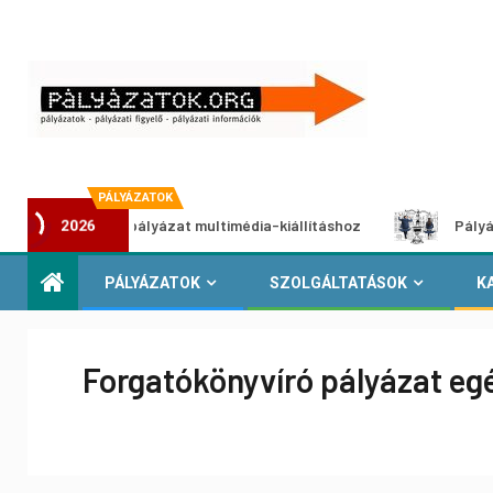
PÁLYÁZATOK
kotói pályázat multimédia-kiállításhoz
Pályázat a nemek k
2026
PÁLYÁZATOK
SZOLGÁLTATÁSOK
K
Forgatókönyvíró pályázat eg