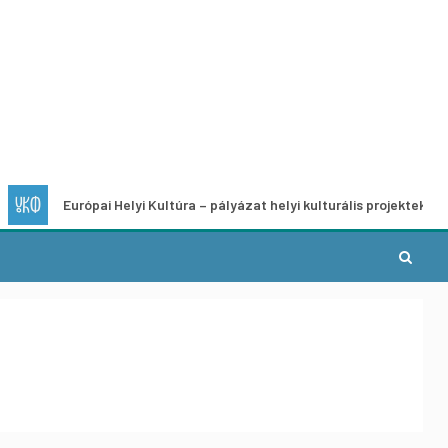
pai Helyi Kultúra – pályázat helyi kulturális projektek fejlesztésére