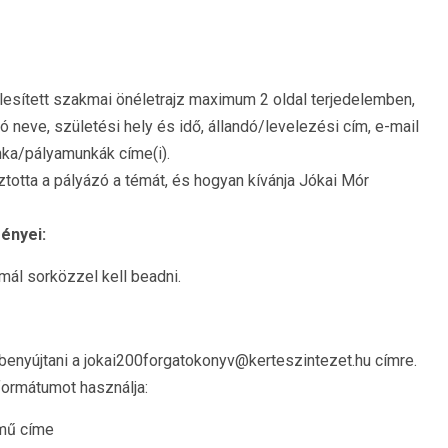
itelesített szakmai önéletrajz maximum 2 oldal terjedelemben,
ó neve, születési hely és idő, állandó/levelezési cím, e-mail
nka/pályamunkák címe(i).
ztotta a pályázó a témát, és hogyan kívánja Jókai Mór
ménye
i:
mál sorközzel kell beadni.
t benyújtani a jokai200forgatokonyv@kerteszintezet.hu címre.
formátumot használja:
mű címe