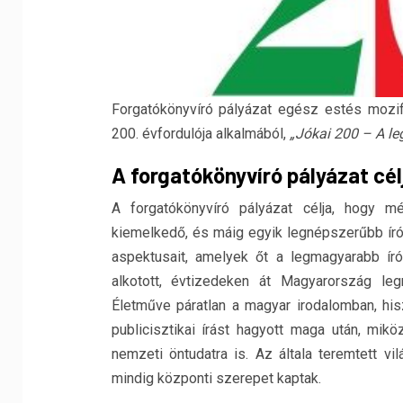
Forgatókönyvíró pályázat egész estés mozi
200. évfordulója alkalmából,
„Jókai 200 – A le
A forgatókönyvíró pályázat cél
A forgatókönyvíró pályázat célja, hogy m
kiemelkedő, és máig egyik legnépszerűbb ír
aspektusait, amelyek őt a legmagyarabb ír
alkotott, évtizedeken át Magyarország leg
Életműve páratlan a magyar irodalomban, his
publicisztikai írást hagyott maga után, mik
nemzeti öntudatra is. Az általa teremtett v
mindig központi szerepet kaptak.