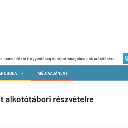
özötti egyenlőség európai mozgalmainak erősítésére
Euró
APCSOLAT
MÉDIAAJÁNLAT
t alkotótábori részvételre