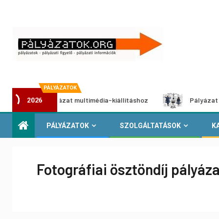
PÁLYÁZATOK
otói pályázat multimédia-kiállításhoz
Pályázat a nemek k
2026
PÁLYÁZATOK
SZOLGÁLTATÁSOK
K
Fotográfiai ösztöndíj pályáza