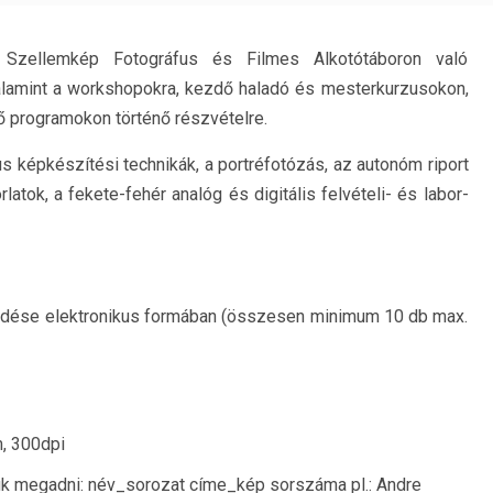
. Szellemkép Fotográfus és Filmes Alkotótáboron való
lamint a workshopokra, kezdő haladó és mesterkurzusokon,
 programokon történő részvételre.
us képkészítési technikák, a portréfotózás, az autonóm riport
rlatok, a fekete-fehér analóg és digitális felvételi- és labor-
üldése elektronikus formában (összesen minimum 10 db max.
, 300dpi
ük megadni: név_sorozat címe_kép sorszáma pl.: Andre