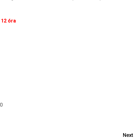
 12 óra
10
Next