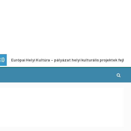
pai Helyi Kultúra – pályázat helyi kulturális projektek fejlesztésére