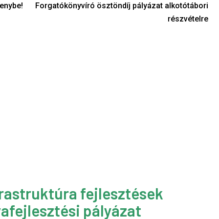
senybe!
Forgatókönyvíró ösztöndíj pályázat alkotótábori
részvételre
rastruktúra fejlesztések
afejlesztési pályázat