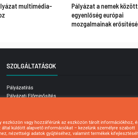
ályázat multimédia-
Pályázat a nemek között
oz
egyenlőség európai
mozgalmainak erősítésé
SZOLGÁLTATÁSOK
Pályázatírás
Pályázati Előminősítés
Pályázati tanácsadás
Pályázatírás vállalkozásoknak
Mezőgazdasági pályázatírás
 egy eszközön vagy hozzáférünk az eszközön tárolt információkhoz, é
által küldött alapvető információkat – kezelünk személyre szabott
Pályázatírás magánszemélyeknek
hez, nézettségi adatok gyűjtéséhez, valamint termékek kifejlesztésé
Pályázatírás civil szervezeteknek