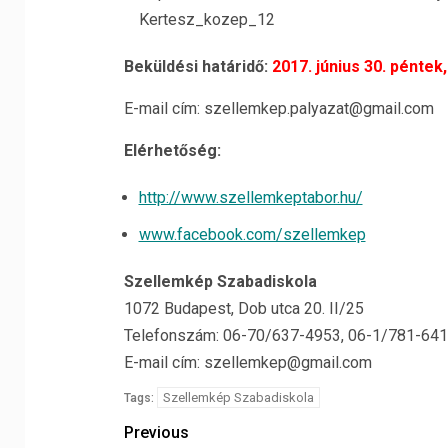
Kertesz_kozep_12
Beküldési határidő:
2017. június 30. péntek,
E-mail cím: szellemkep.palyazat@gmail.com
Elérhetőség:
http://www.szellemkeptabor.hu/
www.facebook.com/szellemkep
Szellemkép Szabadiskola
1072 Budapest, Dob utca 20. II/25
Telefonszám: 06-70/637-4953, 06-1/781-64
E-mail cím: szellemkep@gmail.com
Szellemkép Szabadiskola
Tags:
Previous