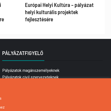
i
Európai Helyi Kultúra – pályázat
helyi kulturális projektek
re
fejlesztésére
PÁLYÁZATFIGYELŐ
Pályázatok magánszemélyeknek
Pályázatok civil szervezeteknek
Pályázatok vállalkozásoknak
Önkormányzati pályázatok
Mezőgazdasági pályázatok
s
Falusi turizmus pályázatok
hez
Napelem pályázatok