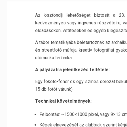
Az ösztöndíj lehetőséget biztosít a 23
kedvezményes vagy ingyenes részvételre, va
előadásokon, vetítéseken és egyéb kiegészítő
A tábor tematikájába beletartoznak az archaik
és streetfotó műfaja, kreatív fotográfiai gyako
utómunka technika.
A pályázatra jelentkezés feltétele:
Egy fekete-fehér és egy színes sorozat bek
15 db fotót várunk)
Technikai követelmények:
Felbontás: ~1500×1000 pixel, vagy 9×13 cm
Képek elnevezését az alábbiak szerint kérj