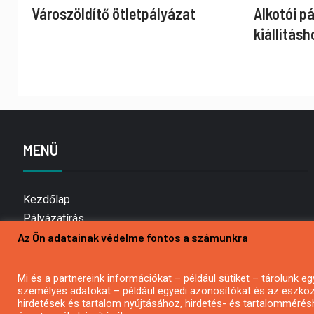
Városzöldítő ötletpályázat
Alkotói p
kiállításh
MENÜ
Kezdőlap
Pályázatírás
Az Ön adatainak védelme fontos a számunkra
Bemutatkozás
Médiaajánlat
Hírlevél feliratkozás
Mi és a partnereink információkat – például sütiket – tárolunk
személyes adatokat – például egyedi azonosítókat és az eszköz 
Impresszum
hirdetések és tartalom nyújtásához, hirdetés- és tartalommérés
Kapcsolat