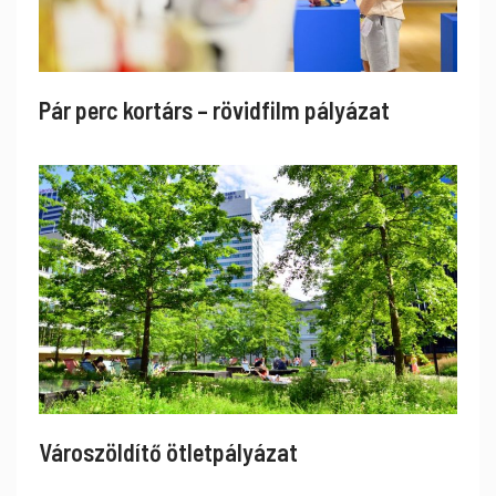
Pár perc kortárs – rövidfilm pályázat
Városzöldítő ötletpályázat