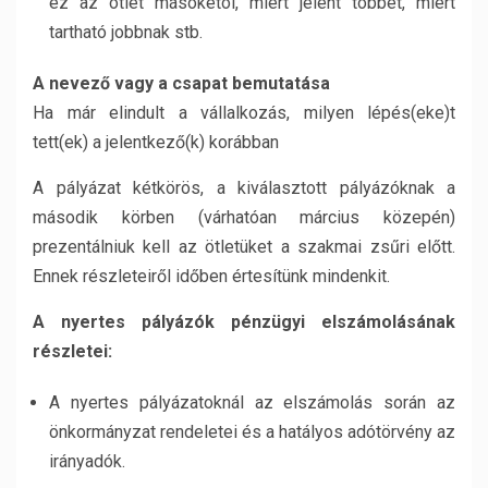
ez az ötlet másokétól, miért jelent többet, miért
tartható jobbnak stb.
A nevező vagy a csapat bemutatása
Ha már elindult a vállalkozás, milyen lépés(eke)t
tett(ek) a jelentkező(k) korábban
A pályázat kétkörös, a kiválasztott pályázóknak a
második körben (várhatóan március közepén)
prezentálniuk kell az ötletüket a szakmai zsűri előtt.
Ennek részleteiről időben értesítünk mindenkit.
A nyertes pályázók pénzügyi elszámolásának
részletei:
A nyertes pályázatoknál az elszámolás során az
önkormányzat rendeletei és a hatályos adótörvény az
irányadók.