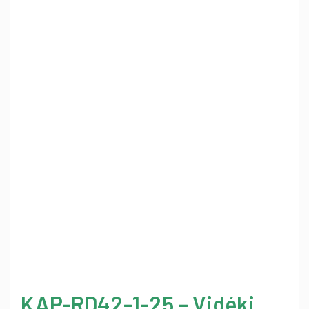
KAP-RD42-1-25 – Vidéki