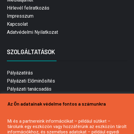
Hírlevél feliratkozás
Impresszum
Kapcsolat
Adatvédelmi Nyilatkozat
SZOLGÁLTATÁSOK
Pályázatírás
Pályázati Előminősítés
Pályázati tanácsadás
Pályázatírás vállalkozásoknak
Az Ön adatainak védelme fontos a számunkra
Mezőgazdasági pályázatírás
Pályázatírás magánszemélyeknek
Mi és a partnereink információkat – például sütiket –
Pályázatírás civil szervezeteknek
tárolunk egy eszközön vagy hozzáférünk az eszközön tárolt
Pályázatírás önkormányzatoknak
információkhoz, és személyes adatokat – például egyedi