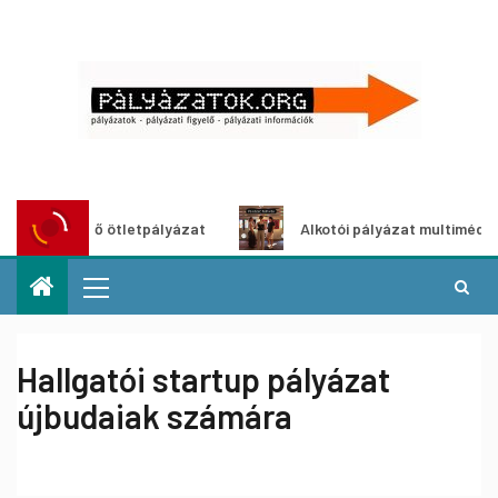
ldítő ötletpályázat
Alkotói pályázat multimédia-kiállítá
Hallgatói startup pályázat
újbudaiak számára