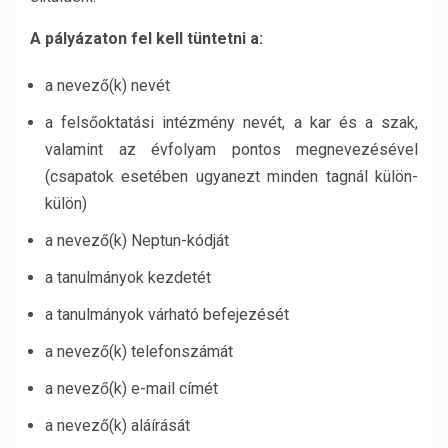
A pályázaton fel kell tüntetni a:
a nevező(k) nevét
a felsőoktatási intézmény nevét, a kar és a szak,
valamint az évfolyam pontos megnevezésével
(csapatok esetében ugyanezt minden tagnál külön-
külön)
a nevező(k) Neptun-kódját
a tanulmányok kezdetét
a tanulmányok várható befejezését
a nevező(k) telefonszámát
a nevező(k) e-mail címét
a nevező(k) aláírását