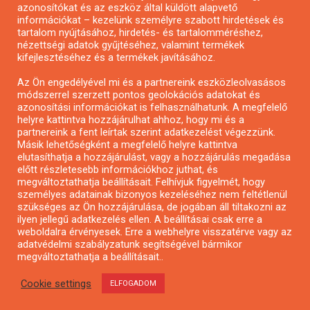
azonosítókat és az eszköz által küldött alapvető
Pályázatfigyelés
információkat – kezelünk személyre szabott hirdetések és
Specifikus pályázatfigyelés vagy hírlevél
tartalom nyújtásához, hirdetés- és tartalomméréshez,
nézettségi adatok gyűjtéséhez, valamint termékek
kifejlesztéséhez és a termékek javításához.
PÁLYÁZATFIGYELŐ
Az Ön engedélyével mi és a partnereink eszközleolvasásos
módszerrel szerzett pontos geolokációs adatokat és
azonosítási információkat is felhasználhatunk. A megfelelő
helyre kattintva hozzájárulhat ahhoz, hogy mi és a
Pályázatok magánszemélyeknek
partnereink a fent leírtak szerint adatkezelést végezzünk.
Pályázatok civil szervezeteknek
Másik lehetőségként a megfelelő helyre kattintva
elutasíthatja a hozzájárulást, vagy a hozzájárulás megadása
Pályázatok vállalkozásoknak
előtt részletesebb információkhoz juthat, és
Önkormányzati pályázatok
megváltoztathatja beállításait. Felhívjuk figyelmét, hogy
személyes adatainak bizonyos kezeléséhez nem feltétlenül
Mezőgazdasági pályázatok
szükséges az Ön hozzájárulása, de jogában áll tiltakozni az
Falusi turizmus pályázatok
ilyen jellegű adatkezelés ellen. A beállításai csak erre a
weboldalra érvényesek. Erre a webhelyre visszatérve vagy az
Napelem pályázatok
adatvédelmi szabályzatunk segítségével bármikor
GINOP pályázatok
megváltoztathatja a beállításait..
Cookie settings
ELFOGADOM
Copyright © All rights reserved.