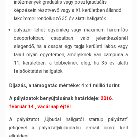
intézmények graduális vagy posztgraduális
képzésein résztvevő vagy a XI. kerületben állandó
lakcímmel rendelkező 35 év alatti hallgatók
pályázni lehet egyénileg vagy maximum háromfős
csoportokban; csapatban való jelentkezésnél
elegendő, ha a csapat egy tagja kerületi lakos vagy
tanul olyan egyetemen, amelyiknek van campusa a
11. kerületben, a többieknek elég, ha 35 év alatti
felsőoktatási hallgatók
Díjazás, a támogatás mértéke: 4 x 1 millió forint
A pályázatok benyújtásának határideje:
2016.
február 14., vasárnap éjfél
A pályázatot „Újbudai hallgatói startup pályázat”
jeligével a palyazat@ujbuda.hu e-mail címre kell
elküldeni.