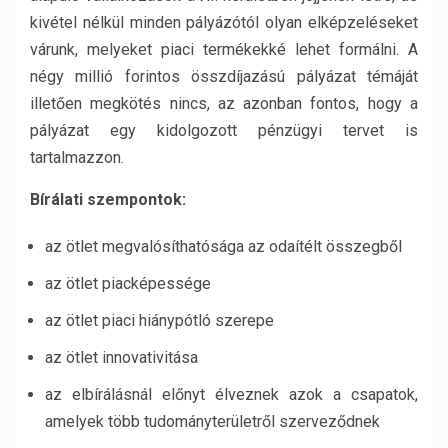
kivétel nélkül minden pályázótól olyan elképzeléseket
várunk, melyeket piaci termékekké lehet formálni. A
négy millió forintos összdíjazású pályázat témáját
illetően megkötés nincs, az azonban fontos, hogy a
pályázat egy kidolgozott pénzügyi tervet is
tartalmazzon.
Bírálati szempontok:
az ötlet megvalósíthatósága az odaítélt összegből
az ötlet piacképessége
az ötlet piaci hiánypótló szerepe
az ötlet innovativitása
az elbírálásnál előnyt élveznek azok a csapatok,
amelyek több tudományterületről szerveződnek