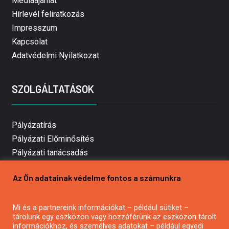
Médiaajánlat
Hírlevél feliratkozás
Impresszum
Kapcsolat
Adatvédelmi Nyilatkozat
SZOLGÁLTATÁSOK
Pályázatírás
Pályázati Előminősítés
Pályázati tanácsadás
Pályázatírás vállalkozásoknak
Az Ön adatainak védelme fontos a számunkra
Mezőgazdasági pályázatírás
Pályázatírás magánszemélyeknek
Mi és a partnereink információkat – például sütiket –
Pályázatírás civil szervezeteknek
tárolunk egy eszközön vagy hozzáférünk az eszközön tárolt
Pályázatírás önkormányzatoknak
információkhoz, és személyes adatokat – például egyedi