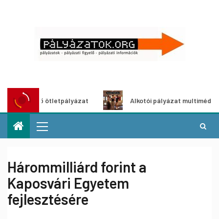
öldítő ötletpályázat
Alkotói pályázat multimédia-kiállít
Hárommilliárd forint a
Kaposvári Egyetem
fejlesztésére