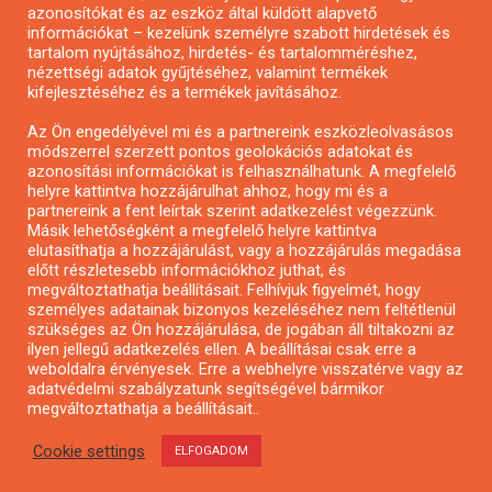
azonosítókat és az eszköz által küldött alapvető
Pályázatfigyelés
információkat – kezelünk személyre szabott hirdetések és
Specifikus pályázatfigyelés vagy hírlevél
tartalom nyújtásához, hirdetés- és tartalomméréshez,
nézettségi adatok gyűjtéséhez, valamint termékek
kifejlesztéséhez és a termékek javításához.
PÁLYÁZATFIGYELŐ
Az Ön engedélyével mi és a partnereink eszközleolvasásos
módszerrel szerzett pontos geolokációs adatokat és
azonosítási információkat is felhasználhatunk. A megfelelő
helyre kattintva hozzájárulhat ahhoz, hogy mi és a
Pályázatok magánszemélyeknek
partnereink a fent leírtak szerint adatkezelést végezzünk.
Pályázatok civil szervezeteknek
Másik lehetőségként a megfelelő helyre kattintva
elutasíthatja a hozzájárulást, vagy a hozzájárulás megadása
Pályázatok vállalkozásoknak
előtt részletesebb információkhoz juthat, és
Önkormányzati pályázatok
megváltoztathatja beállításait. Felhívjuk figyelmét, hogy
személyes adatainak bizonyos kezeléséhez nem feltétlenül
Mezőgazdasági pályázatok
szükséges az Ön hozzájárulása, de jogában áll tiltakozni az
Falusi turizmus pályázatok
ilyen jellegű adatkezelés ellen. A beállításai csak erre a
weboldalra érvényesek. Erre a webhelyre visszatérve vagy az
Napelem pályázatok
adatvédelmi szabályzatunk segítségével bármikor
GINOP pályázatok
megváltoztathatja a beállításait..
Cookie settings
ELFOGADOM
Copyright © All rights reserved.