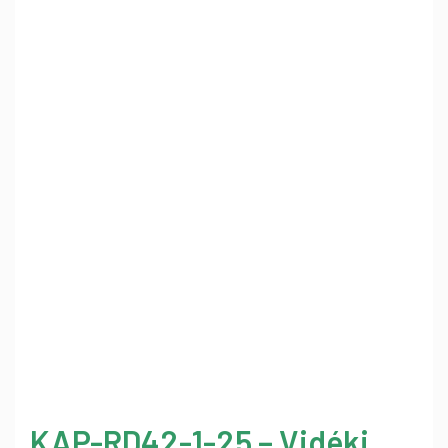
KAP-RD42-1-25 – Vidéki