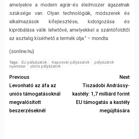
amelyekre a modern agrár-és élelmiszer ágazatnak
szüksége van. Olyan technológiák, módszerek és
alkalmazások kifejlesztése, kidolgozása és
kipróbálása válik lehetővé, amelyekkel a szántóföldtől
az asztalig kísérhető a termék útja.” – mondta.
(sonline.hu)
EU pályázatok
Kaposvár pályázatok
pályázatok
Tags:
nyertesei
uniós pályázatok
Previous
Next
Levonható az áfa az
Tiszadobi Andrássy-
uniós támogatásoknál
kastély: 1,7 milliárd forint
megvalósított
EU támogatás a kastély
beszerzéseknél
megújítására