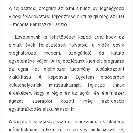
A fejlesztési program az elmúlt húsz év legnagyobb
vidéki felsőoktatási fejlesztése előtt nyitja meg az utat
– mondta Babinszky László.
– Egyetemünk is lehetőséget kapott arra, hogy az
elmúlt évek fejlesztéseit folytatva, a vidék egyik
meghatározó, modern, szolgáltató és kutató
egyetemévé váljon. A fejlesztésünk kiemelt programja
az agrár- és élelmiszer tudományi tudásközpont
kialakítása. A kaposvári Egyetem elsősorban
kutatóhelyeinek infrastruktúráját fejleszti annak
érdekében, hogy a régió és az agrár- és élelmiszer
ágazat szereplői között még szorosabb
együttműködés alakulhasson ki.
A kiépített kutatásfejlesztési, innovációs és oktatási
infrastruktúrán olyan új képzések indulhatnak el,