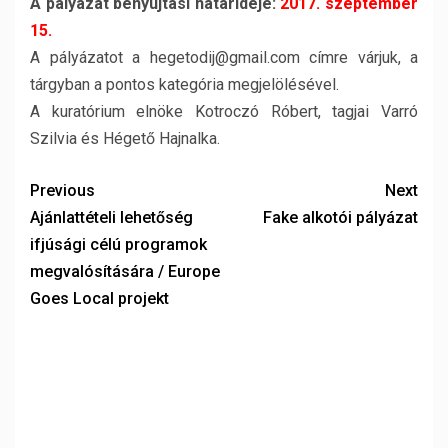
A pályázat benyújtási határideje:
2017. szeptember
15.
A pályázatot a hegetodij@gmail.com címre várjuk, a
tárgyban a pontos kategória megjelölésével.
A kuratórium elnöke Kotroczó Róbert, tagjai Varró
Szilvia és Hégető Hajnalka.
Previous
Next
Ajánlattételi lehetőség
Fake alkotói pályázat
ifjúsági célú programok
megvalósítására / Europe
Goes Local projekt