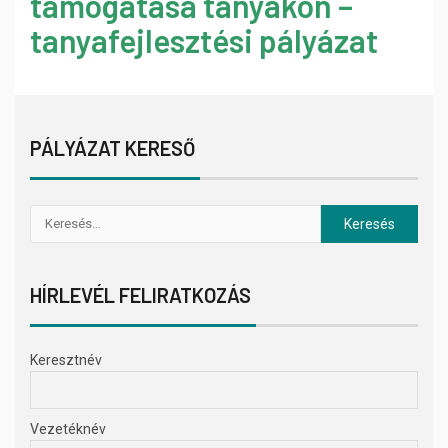
támogatása tanyákon –
tanyafejlesztési pályázat
PÁLYÁZAT KERESŐ
HÍRLEVÉL FELIRATKOZÁS
Keresztnév
Vezetéknév