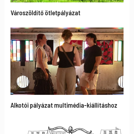
Városzöldítő ötletpályázat
Alkotói pályázat multimédia-kiállításhoz