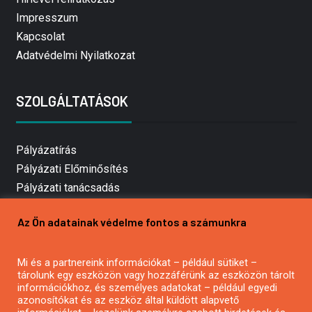
Impresszum
Kapcsolat
Adatvédelmi Nyilatkozat
SZOLGÁLTATÁSOK
Pályázatírás
Pályázati Előminősítés
Pályázati tanácsadás
Pályázatírás vállalkozásoknak
Az Ön adatainak védelme fontos a számunkra
Mezőgazdasági pályázatírás
Pályázatírás magánszemélyeknek
Mi és a partnereink információkat – például sütiket –
Pályázatírás civil szervezeteknek
tárolunk egy eszközön vagy hozzáférünk az eszközön tárolt
Pályázatírás önkormányzatoknak
információkhoz, és személyes adatokat – például egyedi
azonosítókat és az eszköz által küldött alapvető
Pályázatfigyelés