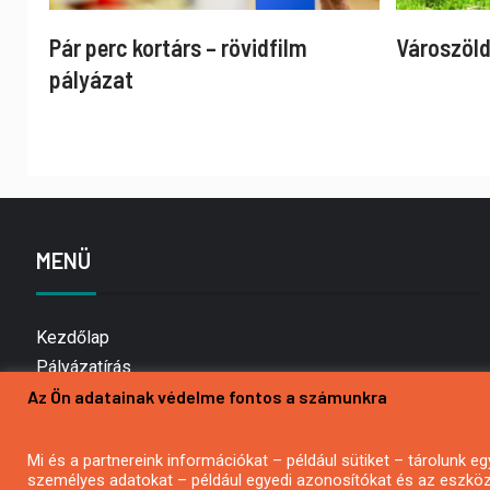
Pár perc kortárs – rövidfilm
Városzöld
pályázat
MENÜ
Kezdőlap
Pályázatírás
Bemutatkozás
Az Ön adatainak védelme fontos a számunkra
Médiaajánlat
Hírlevél feliratkozás
Mi és a partnereink információkat – például sütiket – tárolunk
személyes adatokat – például egyedi azonosítókat és az eszköz 
Impresszum