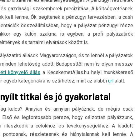
enlő a sikerrel és eredményességgel. A pénzügyi részletek
 és gazdasági szakemberek precizitása. A költségvetésnek
nak kell lennie. Ők segítenek a pénzügyi tervezésben, a cash
ntációk összeállításában, hogy a pályázat pénzügyi része
anakkor egy külön szakma is egyben, a profi pályázatírók
lmények és tartalmi elvárások között is.
ályázatíró állások Magyarországon, és te lennél a pályázatok
e minden lehetőség adott. Budapesttől nem is olyan messze
ti könyvelő állás
a KecskemetAllas.hu helyi munkakereső
ár egyéb kategóriákra is szűrhetsz, mint az alábbi
url
alatt.
yílt titkai és jó gyakorlatai
ág kulcs? Annyian és annyian pályáznak, de mégis csak
Első és legfontosabb persze, hogy célzottan pályázzunk,
ami illeszkedik a célokhoz és tevékenységekhez. A leadott
ontosnak, részletesnek és hiánytalannak kell lennie. A