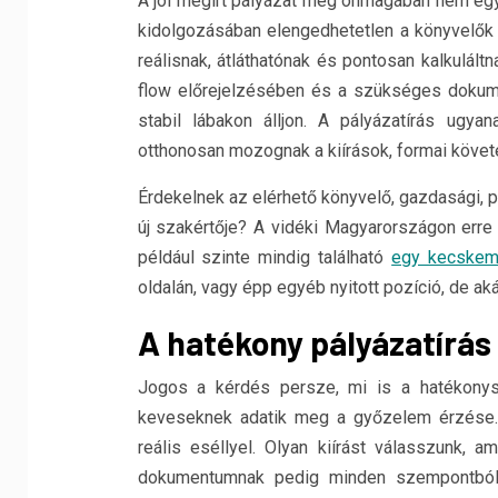
A jól megírt pályázat még önmagában nem egy
kidolgozásában elengedhetetlen a könyvelők
reálisnak, átláthatónak és pontosan kalkulált
flow előrejelzésében és a szükséges dokume
stabil lábakon álljon. A pályázatírás ugy
otthonosan mozognak a kiírások, formai követe
Érdekelnek az elérhető könyvelő, gazdasági, p
új szakértője? A vidéki Magyarországon err
például szinte mindig található
egy kecskemé
oldalán, vagy épp egyéb nyitott pozíció, de ak
A hatékony pályázatírás n
Jogos a kérdés persze, mi is a hatékonys
keveseknek adatik meg a győzelem érzése. 
reális eséllyel. Olyan kiírást válasszunk, 
dokumentumnak pedig minden szempontból p