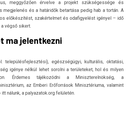
gikus, meggyőzően érvelve a projekt szükségessége és
s megjelenés és a határidők betartása pedig hab a tortán. A
pos előkészítést, szakértelmet és odafigyelést igényel – idő
 a végső sikert.
t ma jelentkezni
l. településfejlesztési), egészségügyi, kulturális, oktatási,
ség igénye nélkül lehet sorolni a területeket, hol és milyen
on. Érdemes tájékozódni a Miniszterelnökség, a
inisztérium, az Emberi Erőforrások Minisztériuma, valamint
itt nálunk, a palyazatok.org felületén.