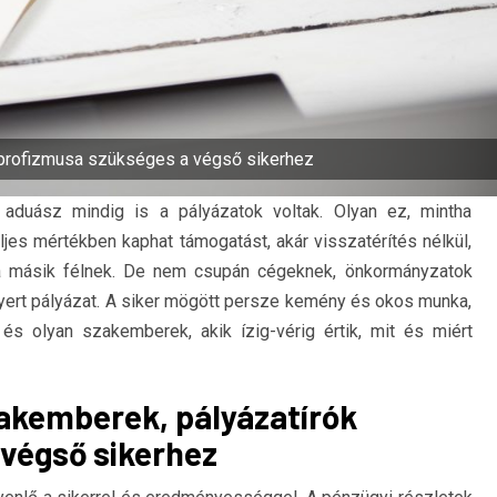
 profizmusa szükséges a végső sikerhez
aduász mindig is a pályázatok voltak. Olyan ez, mintha
ljes mértékben kaphat támogatást, akár visszatérítés nélkül,
a másik félnek. De nem csupán cégeknek, önkormányzatok
yert pályázat. A siker mögött persze kemény és okos munka,
 és olyan szakemberek, akik ízig-vérig értik, mit és miért
akemberek, pályázatírók
végső sikerhez