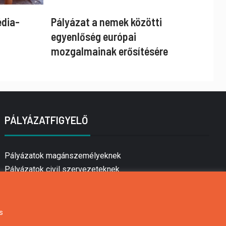
édia-
Pályázat a nemek közötti
egyenlőség európai
mozgalmainak erősítésére
PÁLYÁZATFIGYELŐ
Pályázatok magánszemélyeknek
Pályázatok civil szervezeteknek
Pályázatok vállalkozásoknak
Önkormányzati pályázatok
Mezőgazdasági pályázatok
s
Falusi turizmus pályázatok