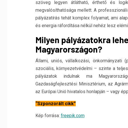
szöveg legyen átlátható, érthető és lo
megvalósíthatósága mellett. A professzionáli
pályázatírás tehát komplex folyamat, ami ala
és energia ráfordítása nélkül nehéz lesz elérni
Milyen pályázatokra lehe
Magyarországon?
Állami, uniós, vállalkozási, önkormányzati (p
szociális, környezetvédelmi – szinte a teljes
pályázatok indulnak ma Magyarország
Gazdaságfejlesztési Minisztérium, az Agrárm
az Európai Unió hivatalos honlapján – vagy épp 
“Szponzorált cikk”
Kép forrása:
freepik.com