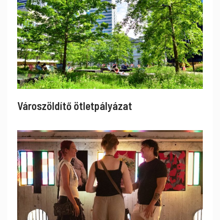
Városzöldítő ötletpályázat