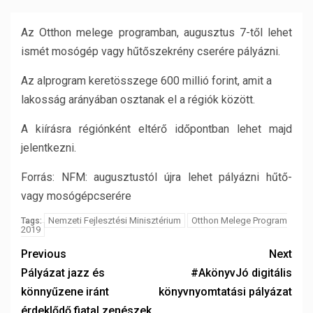
Az Otthon melege programban, augusztus 7-től lehet
ismét mosógép vagy hűtőszekrény cserére pályázni.
Az alprogram keretösszege 600 millió forint, amit a
lakosság arányában osztanak el a régiók között.
A kiírásra régiónként eltérő időpontban lehet majd
jelentkezni.
Forrás: NFM: augusztustól újra lehet pályázni hűtő-
vagy mosógépcserére
Nemzeti Fejlesztési Minisztérium
Otthon Melege Program
Tags:
2019
Previous
Next
Pályázat jazz és
#AkönyvJó digitális
könnyűzene iránt
könyvnyomtatási pályázat
érdeklődő fiatal zenészek