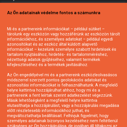
Pályázatírás vállalkozásoknak
Az Ön adatainak védelme fontos a számunkra
Mezőgazdasági pályázatírás
Pályázatírás magánszemélyeknek
Mi és a partnereink információkat – például sütiket –
Pályázatírás civil szervezeteknek
tárolunk egy eszközön vagy hozzáférünk az eszközön tárolt
Pályázatírás önkormányzatoknak
információkhoz, és személyes adatokat – például egyedi
azonosítókat és az eszköz által küldött alapvető
Pályázatfigyelés
információkat – kezelünk személyre szabott hirdetések és
Specifikus pályázatfigyelés vagy hírlevél
tartalom nyújtásához, hirdetés- és tartalomméréshez,
nézettségi adatok gyűjtéséhez, valamint termékek
kifejlesztéséhez és a termékek javításához.
PÁLYÁZATFIGYELŐ
Az Ön engedélyével mi és a partnereink eszközleolvasásos
módszerrel szerzett pontos geolokációs adatokat és
azonosítási információkat is felhasználhatunk. A megfelelő
helyre kattintva hozzájárulhat ahhoz, hogy mi és a
Pályázatok magánszemélyeknek
partnereink a fent leírtak szerint adatkezelést végezzünk.
Pályázatok civil szervezeteknek
Másik lehetőségként a megfelelő helyre kattintva
elutasíthatja a hozzájárulást, vagy a hozzájárulás megadása
Pályázatok vállalkozásoknak
előtt részletesebb információkhoz juthat, és
Önkormányzati pályázatok
megváltoztathatja beállításait. Felhívjuk figyelmét, hogy
személyes adatainak bizonyos kezeléséhez nem feltétlenül
Mezőgazdasági pályázatok
szükséges az Ön hozzájárulása, de jogában áll tiltakozni az