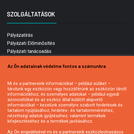
SZOLGÁLTATÁSOK
Pályázatírás
Pályázati Előminősítés
Pályázati tanácsadás
Pályázatírás vállalkozásoknak
Az Ön adatainak védelme fontos a számunkra
Mezőgazdasági pályázatírás
Pályázatírás magánszemélyeknek
Mi és a partnereink információkat – például sütiket –
Pályázatírás civil szervezeteknek
tárolunk egy eszközön vagy hozzáférünk az eszközön tárolt
Pályázatírás önkormányzatoknak
információkhoz, és személyes adatokat – például egyedi
azonosítókat és az eszköz által küldött alapvető
Pályázatfigyelés
információkat – kezelünk személyre szabott hirdetések és
Specifikus pályázatfigyelés vagy hírlevél
tartalom nyújtásához, hirdetés- és tartalomméréshez,
nézettségi adatok gyűjtéséhez, valamint termékek
kifejlesztéséhez és a termékek javításához.
PÁLYÁZATFIGYELŐ
Az Ön engedélyével mi és a partnereink eszközleolvasásos