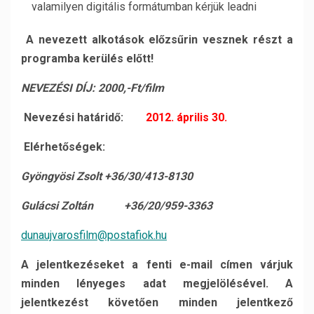
valamilyen digitális formátumban kérjük leadni
A nevezett alkotások előzsűrin vesznek részt a
programba kerülés előtt!
NEVEZÉSI DÍJ: 2000,-Ft/film
Nevezési határidő:
2012. április 30.
Elérhetőségek:
Gyöngyösi Zsolt +36/30/413-8130
Gulácsi Zoltán +36/20/959-3363
dunaujvarosfilm@postafiok.hu
A jelentkezéseket a fenti e-mail címen várjuk
minden lényeges adat megjelölésével. A
jelentkezést követően minden jelentkező