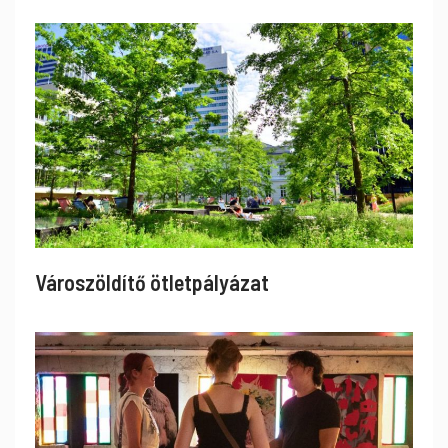
Városzöldítő ötletpályázat