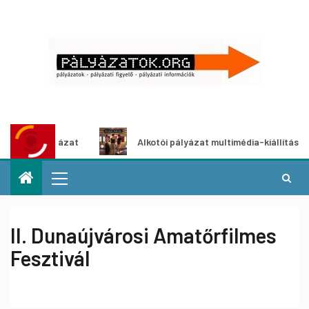
etpályázat
Alkotói pályázat multimédia-kiállításhoz
II. Dunaújvárosi Amatőrfilmes
Fesztivál