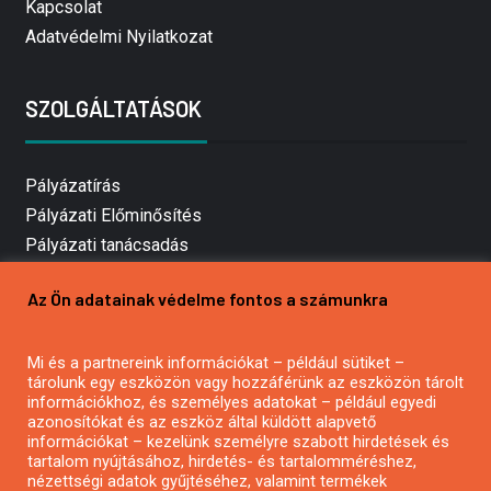
Kapcsolat
Adatvédelmi Nyilatkozat
SZOLGÁLTATÁSOK
Pályázatírás
Pályázati Előminősítés
Pályázati tanácsadás
Pályázatírás vállalkozásoknak
Az Ön adatainak védelme fontos a számunkra
Mezőgazdasági pályázatírás
Pályázatírás magánszemélyeknek
Mi és a partnereink információkat – például sütiket –
Pályázatírás civil szervezeteknek
tárolunk egy eszközön vagy hozzáférünk az eszközön tárolt
Pályázatírás önkormányzatoknak
információkhoz, és személyes adatokat – például egyedi
azonosítókat és az eszköz által küldött alapvető
Pályázatfigyelés
információkat – kezelünk személyre szabott hirdetések és
Specifikus pályázatfigyelés vagy hírlevél
tartalom nyújtásához, hirdetés- és tartalomméréshez,
nézettségi adatok gyűjtéséhez, valamint termékek