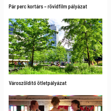
Pár perc kortárs – rövidfilm pályázat
Városzöldítő ötletpályázat