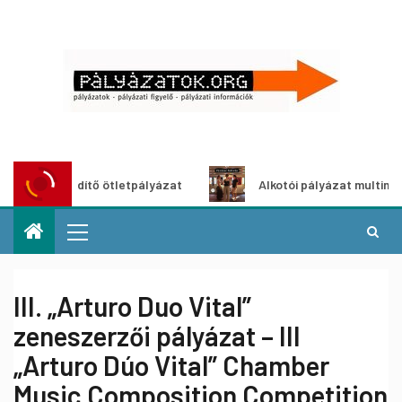
roszöldítő ötletpályázat
Alkotói pályázat multimédia-kiá
III. „Arturo Duo Vital”
zeneszerzői pályázat – III
„Arturo Dúo Vital” Chamber
Music Composition Competition