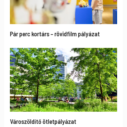
Pár perc kortárs – rövidfilm pályázat
Városzöldítő ötletpályázat