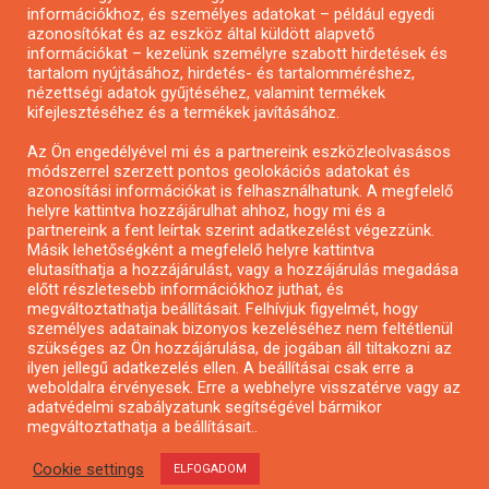
Pályázatírás önkormányzatoknak
információkhoz, és személyes adatokat – például egyedi
Pályázatfigyelés
azonosítókat és az eszköz által küldött alapvető
információkat – kezelünk személyre szabott hirdetések és
Specifikus pályázatfigyelés vagy hírlevél
tartalom nyújtásához, hirdetés- és tartalomméréshez,
nézettségi adatok gyűjtéséhez, valamint termékek
kifejlesztéséhez és a termékek javításához.
PÁLYÁZATFIGYELŐ
Az Ön engedélyével mi és a partnereink eszközleolvasásos
módszerrel szerzett pontos geolokációs adatokat és
azonosítási információkat is felhasználhatunk. A megfelelő
helyre kattintva hozzájárulhat ahhoz, hogy mi és a
Pályázatok magánszemélyeknek
partnereink a fent leírtak szerint adatkezelést végezzünk.
Pályázatok civil szervezeteknek
Másik lehetőségként a megfelelő helyre kattintva
elutasíthatja a hozzájárulást, vagy a hozzájárulás megadása
Pályázatok vállalkozásoknak
előtt részletesebb információkhoz juthat, és
Önkormányzati pályázatok
megváltoztathatja beállításait. Felhívjuk figyelmét, hogy
személyes adatainak bizonyos kezeléséhez nem feltétlenül
Mezőgazdasági pályázatok
szükséges az Ön hozzájárulása, de jogában áll tiltakozni az
Falusi turizmus pályázatok
ilyen jellegű adatkezelés ellen. A beállításai csak erre a
weboldalra érvényesek. Erre a webhelyre visszatérve vagy az
Napelem pályázatok
adatvédelmi szabályzatunk segítségével bármikor
GINOP pályázatok
megváltoztathatja a beállításait..
Cookie settings
ELFOGADOM