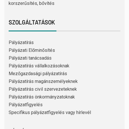
korszerűsítés, bővítés
SZOLGÁLTATÁSOK
Pályázatírás
Pályázati Előminősítés
Pályázati tanácsadás
Pályázatírás vállalkozásoknak
Mezőgazdasági pályázatírás
Pályázatírás magánszemélyeknek
Pályázatírás civil szervezeteknek
Pályázatírás önkormányzatoknak
Pályázatfigyelés
Specifikus pályázatfigyelés vagy hírlevél