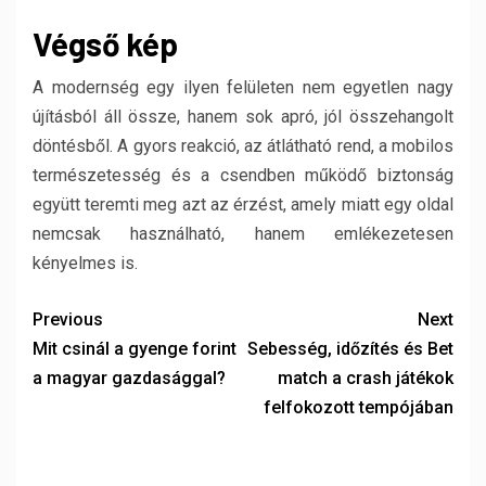
Végső kép
A modernség egy ilyen felületen nem egyetlen nagy
újításból áll össze, hanem sok apró, jól összehangolt
döntésből. A gyors reakció, az átlátható rend, a mobilos
természetesség és a csendben működő biztonság
együtt teremti meg azt az érzést, amely miatt egy oldal
nemcsak használható, hanem emlékezetesen
kényelmes is.
Previous
Next
Mit csinál a gyenge forint
Sebesség, időzítés és Bet
a magyar gazdasággal?
match a crash játékok
felfokozott tempójában