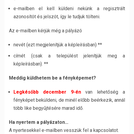
e-mailben el kell küldeni nekünk a regisztrált
azonosítót és jelszót, így le tudjuk tölteni.
Az e-mailben kérjük még a pályázó
nevét (ezt megjelenítjük a képleírásban) **
címét (csak a települést jelenítjük meg a
képleírásban). **
Meddig küldhetem be a fényképemet?
Legkésőbb december 9-én
van lehetőség a
fényképet beküldeni, de minél előbb beérkezik, annál
több like begyűjtésére marad idő.
Ha nyertem a pályázaton…
A nyertesekkel e-mailben vesszük fel a kapcsolatot.