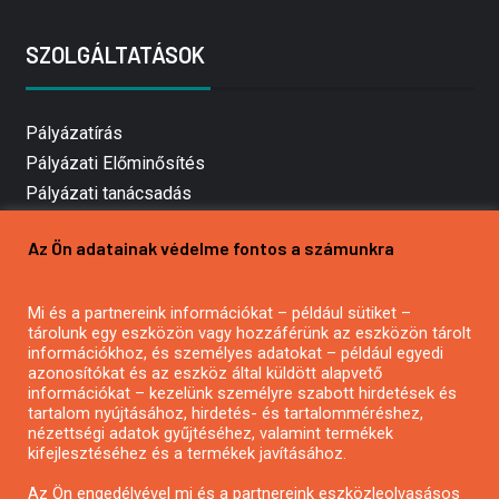
SZOLGÁLTATÁSOK
Pályázatírás
Pályázati Előminősítés
Pályázati tanácsadás
Pályázatírás vállalkozásoknak
Az Ön adatainak védelme fontos a számunkra
Mezőgazdasági pályázatírás
Pályázatírás magánszemélyeknek
Mi és a partnereink információkat – például sütiket –
Pályázatírás civil szervezeteknek
tárolunk egy eszközön vagy hozzáférünk az eszközön tárolt
Pályázatírás önkormányzatoknak
információkhoz, és személyes adatokat – például egyedi
azonosítókat és az eszköz által küldött alapvető
Pályázatfigyelés
információkat – kezelünk személyre szabott hirdetések és
Specifikus pályázatfigyelés vagy hírlevél
tartalom nyújtásához, hirdetés- és tartalomméréshez,
nézettségi adatok gyűjtéséhez, valamint termékek
kifejlesztéséhez és a termékek javításához.
PÁLYÁZATFIGYELŐ
Az Ön engedélyével mi és a partnereink eszközleolvasásos