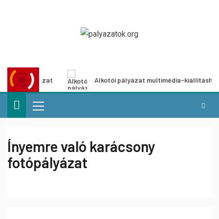
pályázat
Alkotói pályázat multimédia-kiállításhoz
Ínyemre való karácsony
fotópályázat