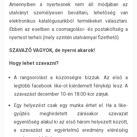
Amennyiben a nyertesnek nem áll módjában az
utalványt személyesen beváltani, lehetőség van
elektronikus katalógusunkból termékeket választani.
Ebben az esetben a csomagolási- és postaköltség a
nyertest terheli (mely szintén utalvánnyal fizethető).
SZAVAZÓ VAGYOK, de nyerni akarok!
Hogy lehet szavazni?
A rangsorolást a közönségre bízzuk. Az első a
legtöbb facebook like-ot kiérdemelt fénykép lesz. A
szavazást december 10-én 18.00-kor zárjuk.
Egy helyezést csak egy munka érhet el. Ha a like-
gyűjtés meghirdetett zárásakor szavazat
egyenlőség alakul ki az első három helyezett között,
a szavazást az egyértelmű eredmény eléréséig