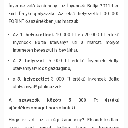
Ínyemre való karácsony az Ínyencek Boltja 2011-ben
kiírt fényképpályázata. Az első helyezettet 30 000
FORINT összértékben jutalmazzuk!
Az
1. helyezettnek
10 000 Ft és 20 000 Ft értékű
Ínyencek Boltja utalvány* üti a markát, melyet
interneten keresztül is beválthat.
A
2. helyezett
5 000 Ft értékű Ínyencek Boltja
utalvánnyal* lesz gazdagabb,
a
3. helyezettet
3 000 Ft értékű Ínyencek Boltja
utalvánnyal* jutalmazzuk.
A szavazók között 5 000 Ft értékű
ajándékcsomagot sorsolunk ki.
Hogy is volt az a régi karácsony? Elgondolkodtam
ezen, mert annyit hallom, hogy a karácsony