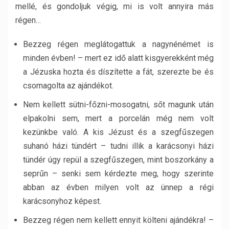
mellé, és gondoljuk végig, mi is volt annyira más
régen…
Bezzeg régen meglátogattuk a nagynénémet is
minden évben! – mert ez idő alatt kisgyerekként még
a Jézuska hozta és díszítette a fát, szerezte be és
csomagolta az ajándékot.
Nem kellett sütni-főzni-mosogatni, sőt magunk után
elpakolni sem, mert a porcelán még nem volt
kezünkbe való. A kis Jézust és a szegfűszegen
suhanó házi tündért – tudni illik a karácsonyi házi
tündér úgy repül a szegfűszegen, mint boszorkány a
seprűn – senki sem kérdezte meg, hogy szerinte
abban az évben milyen volt az ünnep a régi
karácsonyhoz képest.
Bezzeg régen nem kellett ennyit költeni ajándékra! –