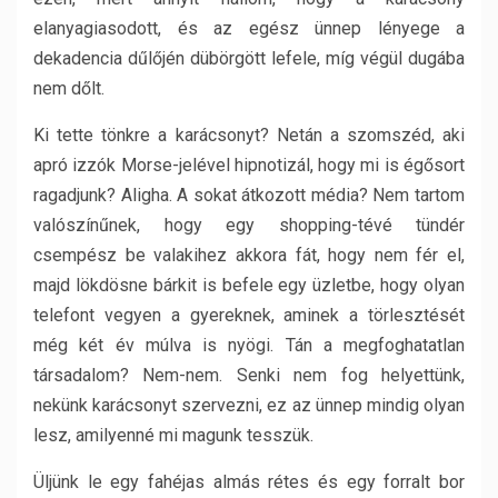
elanyagiasodott, és az egész ünnep lényege a
dekadencia dűlőjén dübörgött lefele, míg végül dugába
nem dőlt.
Ki tette tönkre a karácsonyt? Netán a szomszéd, aki
apró izzók Morse-jelével hipnotizál, hogy mi is égősort
ragadjunk? Aligha. A sokat átkozott média? Nem tartom
valószínűnek, hogy egy shopping-tévé tündér
csempész be valakihez akkora fát, hogy nem fér el,
majd lökdösne bárkit is befele egy üzletbe, hogy olyan
telefont vegyen a gyereknek, aminek a törlesztését
még két év múlva is nyögi. Tán a megfoghatatlan
társadalom? Nem-nem. Senki nem fog helyettünk,
nekünk karácsonyt szervezni, ez az ünnep mindig olyan
lesz, amilyenné mi magunk tesszük.
Üljünk le egy fahéjas almás rétes és egy forralt bor