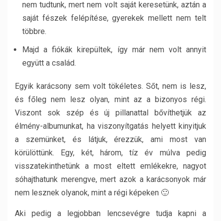
nem tudtunk, mert nem volt saját keresetünk, aztán a
saját fészek felépítése, gyerekek mellett nem telt
többre.
Majd a fiókák kirepültek, így már nem volt annyit
együtt a család.
Egyik karácsony sem volt tökéletes. Sőt, nem is lesz,
és főleg nem lesz olyan, mint az a bizonyos régi.
Viszont sok szép és új pillanattal bővíthetjük az
élmény-albumunkat, ha viszonyítgatás helyett kinyitjuk
a szemünket, és látjuk, érezzük, ami most van
körülöttünk. Egy, két, három, tíz év múlva pedig
visszatekinthetünk a most eltett emlékekre, nagyot
sóhajthatunk merengve, mert azok a karácsonyok már
nem lesznek olyanok, mint a régi képeken 🙂
Aki pedig a legjobban lencsevégre tudja kapni a