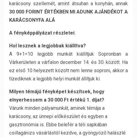
karácsony szellemét, amint átsuhan a konyhán, annak
30 000 FORINT ÉRTÉKBEN MI ADUNK AJÁNDÉKOT A
KARÁCSONYFA ALÁ
A fényképpályázat részletei:
Hol lesznek a legjobbak kiállítva?
A 9+1=10 legjobb munkát kiállítjuk Sopronban a
Várkerületen a várfalon december 14. és 30. között. Ha
ez első 10 helyezett között nem lenne soproni, akkor a
tízediknek a legjobb helyi munkát állítjuk ki.
Milyen témájú fényképet készítsek, hogy
elnyerhessem a 30 000 Ft értékű 1. díjat?
Várunk minden pályamunkát, aminek témája a
karácsony, az ünnepi előkészület és egyben a
gasztronómia is. Ebbe belefér a téli sapkában
csillagánizs vásárlástól kezdve, a gyöngyöző halászlé