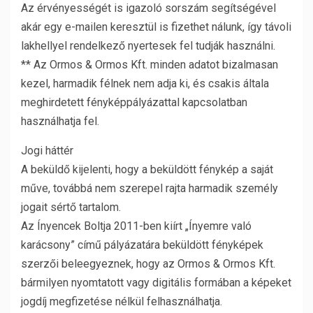
Az érvényességét is igazoló sorszám segítségével
akár egy e-mailen keresztül is fizethet nálunk, így távoli
lakhellyel rendelkező nyertesek fel tudják használni.
** Az Ormos & Ormos Kft. minden adatot bizalmasan
kezel, harmadik félnek nem adja ki, és csakis általa
meghirdetett fényképpályázattal kapcsolatban
használhatja fel.
Jogi háttér
A beküldő kijelenti, hogy a beküldött fénykép a saját
műve, továbbá nem szerepel rajta harmadik személy
jogait sértő tartalom.
Az Ínyencek Boltja 2011-ben kiírt „Ínyemre való
karácsony” című pályázatára beküldött fényképek
szerzői beleegyeznek, hogy az Ormos & Ormos Kft.
bármilyen nyomtatott vagy digitális formában a képeket
jogdíj megfizetése nélkül felhasználhatja.