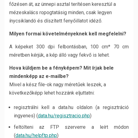
főzésen át, az ünnepi asztal terítésen keresztül a
mézeskalács ropogtatásig minden, csak legyen
ínycsiklandó és díszített fenyőillatot idéző.
Milyen formai követelményeknek kell megfelelni?
A képeket 300 dpi felbontásban, 100 cm* 70 cm
méretben kérjük, a kép álló vagy fekvő is lehet.
Hova küldjem be a fényképem? Mit írjak bele
mindenképp az e-mailbe?
Mivel a kész file-ok nagy méretűek leszek, a
következőképp lehet hozzánk eljuttatni:
regisztrálni kell a data.hu oldalon (a regisztráció
ingyenes) (
data.hu/regisztracio.php
)
feltölteni az FTP szerverre a leírt módon
(
data.hu/helpftp.php
)