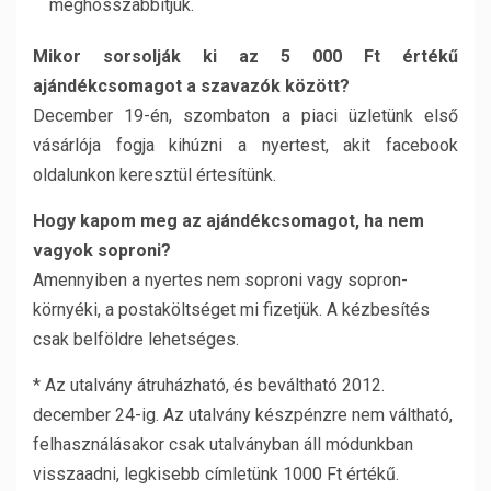
meghosszabbítjuk.
Mikor sorsolják ki az 5 000 Ft értékű
ajándékcsomagot a szavazók között?
December 19-én, szombaton a piaci üzletünk első
vásárlója fogja kihúzni a nyertest, akit facebook
oldalunkon keresztül értesítünk.
Hogy kapom meg az ajándékcsomagot, ha nem
vagyok soproni?
Amennyiben a nyertes nem soproni vagy sopron-
környéki, a postaköltséget mi fizetjük. A kézbesítés
csak belföldre lehetséges.
* Az utalvány átruházható, és beváltható 2012.
december 24-ig. Az utalvány készpénzre nem váltható,
felhasználásakor csak utalványban áll módunkban
visszaadni, legkisebb címletünk 1000 Ft értékű.