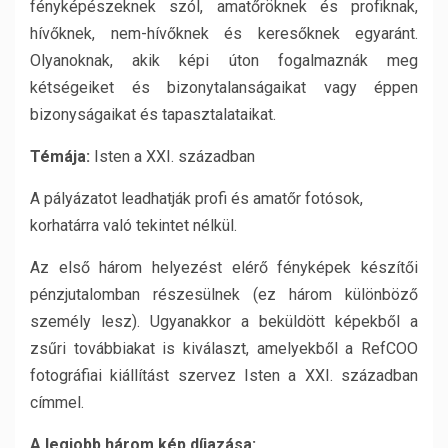
fényképészeknek szól, amatőröknek és profiknak,
hívőknek, nem-hívőknek és keresőknek egyaránt.
Olyanoknak, akik képi úton fogalmaznák meg
kétségeiket és bizonytalanságaikat vagy éppen
bizonyságaikat és tapasztalataikat.
Témája:
Isten a XXI. században
A pályázatot leadhatják profi és amatőr fotósok,
korhatárra való tekintet nélkül.
Az első három helyezést elérő fényképek készítői
pénzjutalomban részesülnek (ez három különböző
személy lesz). Ugyanakkor a beküldött képekből a
zsűri továbbiakat is kiválaszt, amelyekből a RefCOO
fotográfiai kiállítást szervez Isten a XXI. században
címmel.
A legjobb három kép díjazása: