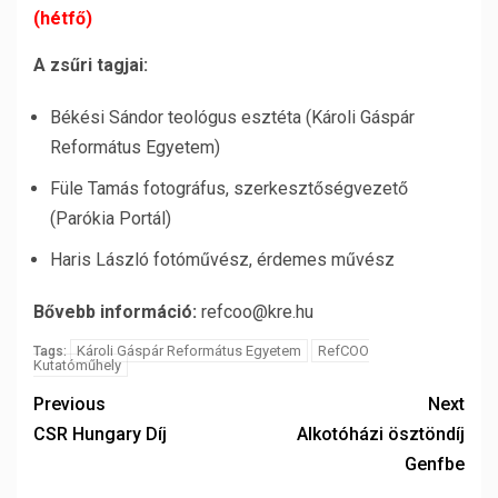
(hétfő)
A zsűri tagjai:
Békési Sándor teológus esztéta (Károli Gáspár
Református Egyetem)
Füle Tamás fotográfus, szerkesztőségvezető
(Parókia Portál)
Haris László fotóművész, érdemes művész
Bővebb információ:
refcoo@kre.hu
Károli Gáspár Református Egyetem
RefCOO
Tags:
Kutatóműhely
Previous
Next
CSR Hungary Díj
Alkotóházi ösztöndíj
Genfbe