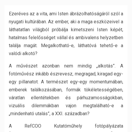
Ezeréves az a vita, ami Isten ábrázolhatóságáról szól a
nyugati kultúrában. Az ember, aki a maga eszközeivel a
láthatatlan világból próbálja kimetszeni Isten képét,
hatalmas felelősséget vállal és ambivalens helyzetben
találja magát. Megalkotható-e, láthatóvá tehető-e a
valódi alkotó?
A művészet azonban nem mindig „alkotás”. A
fotóművész inkább észrevesz, megragad, kiragad egy-
egy pillanatot. A természet egy-egy momentumában,
emberek találkozásában, formák tökéletességében,
váratlan ellentétekben és párhuzamosságokban,
vizuális dilemmákban vajon megtalálható-e a
„mindenható utalás”, a XXI. században?
A RefCOO Kutatóműhely fotópályázata