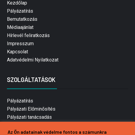
Kezdőlap
Pályázatírás
Bemutatkozás
Médiaajánlat
Hírlevél feliratkozás
Impresszum
Kapcsolat
Adatvédelmi Nyilatkozat
SZOLGÁLTATÁSOK
Pályázatírás
Pályázati Előminősítés
Pályázati tanácsadás
Pályázatírás vállalkozásoknak
Az Ön adatainak védelme fontos a számunkra
Mezőgazdasági pályázatírás