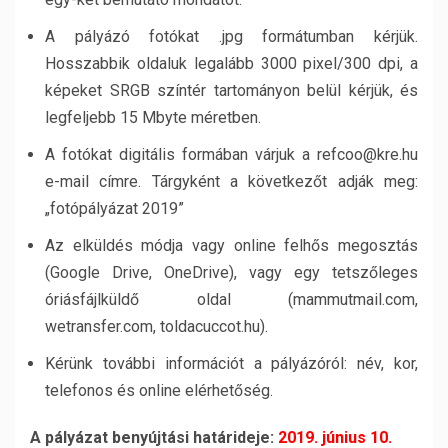
A pályázó fotókat .jpg formátumban kérjük.
Hosszabbik oldaluk legalább 3000 pixel/300 dpi, a
képeket SRGB színtér tartományon belül kérjük, és
legfeljebb 15 Mbyte méretben.
A fotókat digitális formában várjuk a refcoo@kre.hu
e-mail címre. Tárgyként a következőt adják meg:
„fotópályázat 2019”
Az elküldés módja vagy online felhős megosztás
(Google Drive, OneDrive), vagy egy tetszőleges
óriásfájlküldő oldal (mammutmail.com,
wetransfer.com, toldacuccot.hu).
Kérünk további információt a pályázóról: név, kor,
telefonos és online elérhetőség.
A pályázat benyújtási határideje:
2019. június 10.