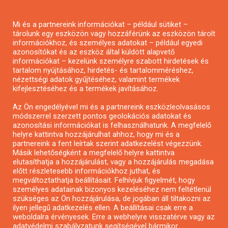
Pályázatírás magánszemélyeknek
Mi és a partnereink információkat – például sütiket –
Pályázatírás civil szervezeteknek
tárolunk egy eszközön vagy hozzáférünk az eszközön tárolt
Pályázatírás önkormányzatoknak
információkhoz, és személyes adatokat – például egyedi
azonosítókat és az eszköz által küldött alapvető
Pályázatfigyelés
információkat – kezelünk személyre szabott hirdetések és
Specifikus pályázatfigyelés vagy hírlevél
tartalom nyújtásához, hirdetés- és tartalomméréshez,
nézettségi adatok gyűjtéséhez, valamint termékek
kifejlesztéséhez és a termékek javításához.
PÁLYÁZATFIGYELŐ
Az Ön engedélyével mi és a partnereink eszközleolvasásos
módszerrel szerzett pontos geolokációs adatokat és
azonosítási információkat is felhasználhatunk. A megfelelő
helyre kattintva hozzájárulhat ahhoz, hogy mi és a
Pályázatok magánszemélyeknek
partnereink a fent leírtak szerint adatkezelést végezzünk.
Pályázatok civil szervezeteknek
Másik lehetőségként a megfelelő helyre kattintva
elutasíthatja a hozzájárulást, vagy a hozzájárulás megadása
Pályázatok vállalkozásoknak
előtt részletesebb információkhoz juthat, és
Önkormányzati pályázatok
megváltoztathatja beállításait. Felhívjuk figyelmét, hogy
személyes adatainak bizonyos kezeléséhez nem feltétlenül
Mezőgazdasági pályázatok
szükséges az Ön hozzájárulása, de jogában áll tiltakozni az
Falusi turizmus pályázatok
ilyen jellegű adatkezelés ellen. A beállításai csak erre a
weboldalra érvényesek. Erre a webhelyre visszatérve vagy az
Napelem pályázatok
adatvédelmi szabályzatunk segítségével bármikor