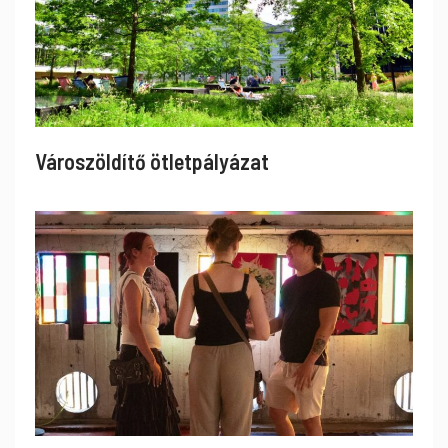
Városzöldítő ötletpályázat