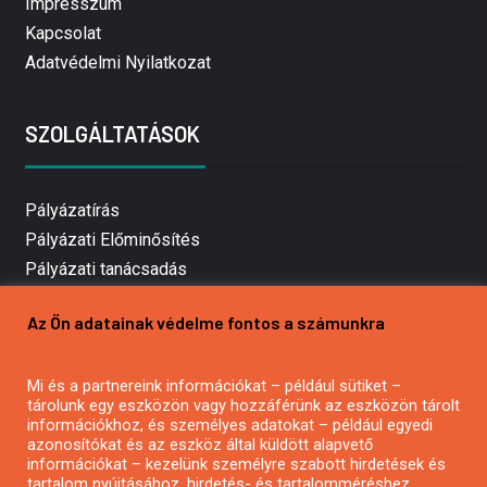
Impresszum
Kapcsolat
Adatvédelmi Nyilatkozat
SZOLGÁLTATÁSOK
Pályázatírás
Pályázati Előminősítés
Pályázati tanácsadás
Pályázatírás vállalkozásoknak
Az Ön adatainak védelme fontos a számunkra
Mezőgazdasági pályázatírás
Pályázatírás magánszemélyeknek
Mi és a partnereink információkat – például sütiket –
Pályázatírás civil szervezeteknek
tárolunk egy eszközön vagy hozzáférünk az eszközön tárolt
Pályázatírás önkormányzatoknak
információkhoz, és személyes adatokat – például egyedi
azonosítókat és az eszköz által küldött alapvető
Pályázatfigyelés
információkat – kezelünk személyre szabott hirdetések és
Specifikus pályázatfigyelés vagy hírlevél
tartalom nyújtásához, hirdetés- és tartalomméréshez,