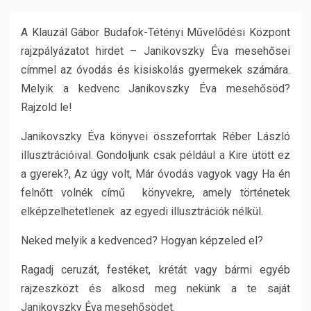
A Klauzál Gábor Budafok-Tétényi Művelődési Központ
rajzpályázatot hirdet – Janikovszky Éva mesehősei
címmel az óvodás és kisiskolás gyermekek számára.
Melyik a kedvenc Janikovszky Éva mesehősöd?
Rajzold le!
Janikovszky Éva könyvei összeforrtak Réber László
illusztrációival. Gondoljunk csak például a Kire ütött ez
a gyerek?, Az úgy volt, Már óvodás vagyok vagy Ha én
felnőtt volnék című könyvekre, amely történetek
elképzelhetetlenek az egyedi illusztrációk nélkül.
Neked melyik a kedvenced? Hogyan képzeled el?
Ragadj ceruzát, festéket, krétát vagy bármi egyéb
rajzeszközt és alkosd meg nekünk a te saját
Janikovszky Éva mesehősödet.