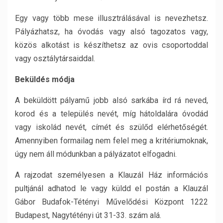
Egy vagy több mese illusztrálásával is nevezhetsz.
Pályázhatsz, ha óvodás vagy alsó tagozatos vagy,
közös alkotást is készíthetsz az ovis csoportoddal
vagy osztálytársaiddal.
Beküldés módja
A beküldött pályamű jobb alsó sarkába írd rá neved,
korod és a település nevét, míg hátoldalára óvodád
vagy iskolád nevét, címét és szülőd elérhetőségét.
Amennyiben formailag nem felel meg a kritériumoknak,
úgy nem áll módunkban a pályázatot elfogadni.
A rajzodat személyesen a Klauzál Ház információs
pultjánál adhatod le vagy küldd el postán a Klauzál
Gábor Budafok-Tétényi Művelődési Központ 1222
Budapest, Nagytétényi út 31-33. szám alá.