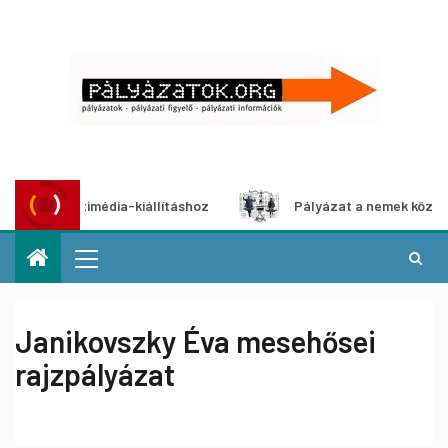
t multimédia-kiállításhoz
Pályázat a nemek közötti egyen
Janikovszky Éva mesehősei
rajzpályázat