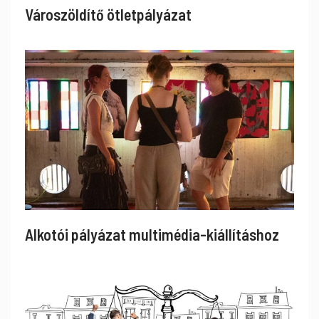
Városzöldítő ötletpályázat
Alkotói pályázat multimédia-kiállításhoz