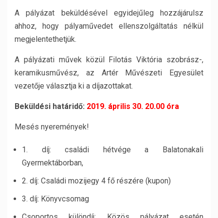
A pályázat beküldésével egyidejűleg hozzájárulsz
ahhoz, hogy pályaművedet ellenszolgáltatás nélkül
megjelentethetjük.
A pályázati művek közül Filotás Viktória szobrász-,
keramikusművész, az Artér Művészeti Egyesület
vezetője választja ki a díjazottakat.
Beküldési határidő:
2019. április 30. 20.00 óra
Mesés nyeremények!
1. díj: családi hétvége a Balatonakali
Gyermektáborban,
2. díj: Családi mozijegy 4 fő részére (kupon)
3. díj: Könyvcsomag
Csoportos különdíj: Közös pályázat esetén