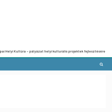
ultúra – pályázat helyi kulturális projektek fejlesztésére
A