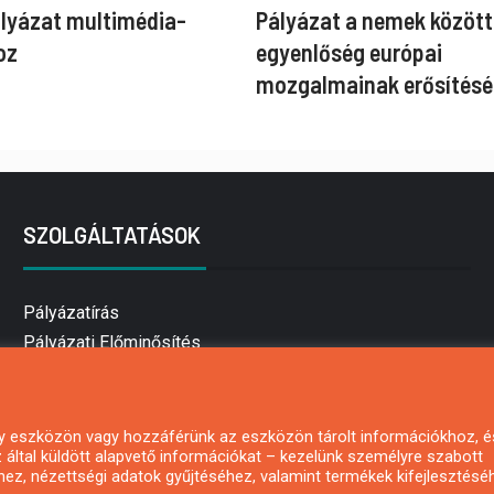
ályázat multimédia-
Pályázat a nemek között
oz
egyenlőség európai
mozgalmainak erősítésé
SZOLGÁLTATÁSOK
Pályázatírás
Pályázati Előminősítés
Pályázati tanácsadás
Pályázatírás vállalkozásoknak
Mezőgazdasági pályázatírás
 egy eszközön vagy hozzáférünk az eszközön tárolt információkhoz, é
által küldött alapvető információkat – kezelünk személyre szabott
Pályázatírás magánszemélyeknek
hez, nézettségi adatok gyűjtéséhez, valamint termékek kifejlesztésé
Pályázatírás civil szervezeteknek