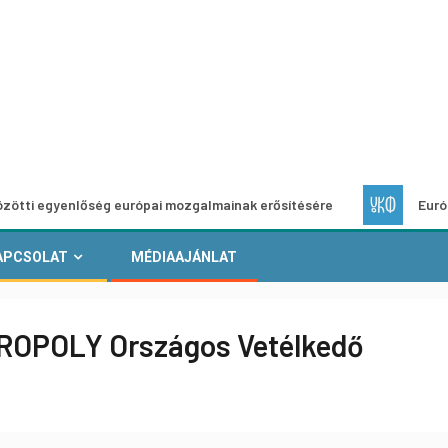
enlőség európai mozgalmainak erősítésére
Európai Helyi K
APCSOLAT
MÉDIAAJÁNLAT
IGROPOLY Országos Vetélkedő