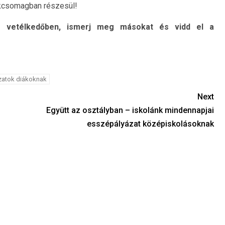
ékcsomagban részesül!
 vetélkedőben,
ismerj meg másokat és vidd el a
zatok diákoknak
Next
Együtt az osztályban – iskolánk mindennapjai
esszépályázat középiskolásoknak