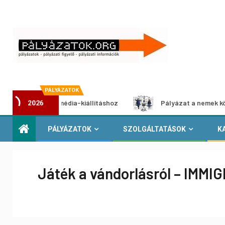
PÁLYÁZATOK
at multimédia-kiállításhoz
Pályázat a nemek közötti egy
2026
PÁLYÁZATOK
SZOLGÁLTATÁSOK
K
Játék a vándorlásról – IMM