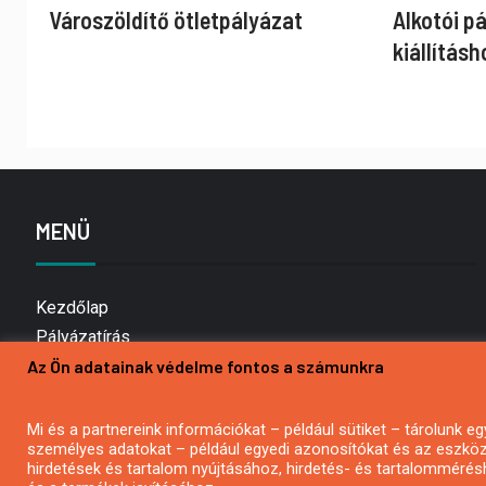
Városzöldítő ötletpályázat
Alkotói p
kiállításh
MENÜ
Kezdőlap
Pályázatírás
Az Ön adatainak védelme fontos a számunkra
Bemutatkozás
Médiaajánlat
Hírlevél feliratkozás
Mi és a partnereink információkat – például sütiket – tárolunk
személyes adatokat – például egyedi azonosítókat és az eszköz 
Impresszum
hirdetések és tartalom nyújtásához, hirdetés- és tartalommérés
Kapcsolat