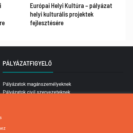
i
Európai Helyi Kultúra – pályázat
helyi kulturális projektek
re
fejlesztésére
PÁLYÁZATFIGYELŐ
Pályázatok magánszemélyeknek
Pályázatok civil szervezeteknek
Pályázatok vállalkozásoknak
Önkormányzati pályázatok
Mezőgazdasági pályázatok
s
Falusi turizmus pályázatok
hez
Napelem pályázatok