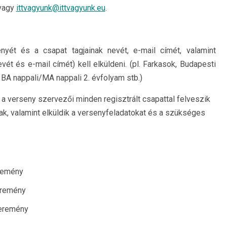
vagy
ittvagyunk@ittvagyunk.eu
.
nyét és a csapat tagjainak nevét, e-mail címét, valamint
vét és e-mail címét) kell elküldeni. (pl. Farkasok, Budapesti
BA nappali/MA nappali 2. évfolyam stb.)
 a verseny szervezői minden regisztrált csapattal felveszik
nak, valamint elküldik a versenyfeladatokat és a szükséges
eremény
yeremény
nyeremény