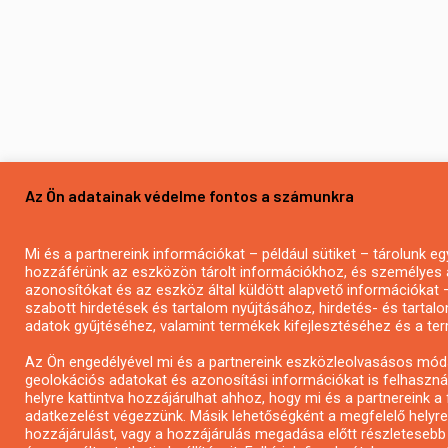
Az Ön adatainak védelme fontos a számunkra
Mi és a partnereink információkat – például sütiket – tárolunk 
hozzáférünk az eszközön tárolt információkhoz, és személyes a
azonosítókat és az eszköz által küldött alapvető információkat
szabott hirdetések és tartalom nyújtásához, hirdetés- és tarta
adatok gyűjtéséhez, valamint termékek kifejlesztéséhez és a te
Az Ön engedélyével mi és a partnereink eszközleolvasásos mód
geolokációs adatokat és azonosítási információkat is felhaszná
helyre kattintva hozzájárulhat ahhoz, hogy mi és a partnereink a f
adatkezelést végezzünk. Másik lehetőségként a megfelelő helyre k
hozzájárulást, vagy a hozzájárulás megadása előtt részletesebb