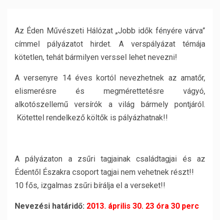
Az Éden Művészeti Hálózat „Jobb idők fényére várva”
címmel pályázatot hirdet. A verspályázat témája
kötetlen, tehát bármilyen verssel lehet nevezni!
A versenyre 14 éves kortól nevezhetnek az amatőr,
elismerésre és megmérettetésre vágyó,
alkotószellemű versírók a világ bármely pontjáról.
Kötettel rendelkező költők is pályázhatnak!!
A pályázaton a zsűri tagjainak családtagjai és az
Édentől Északra csoport tagjai nem vehetnek részt!!
10 fős, izgalmas zsűri bírálja el a verseket!!
Nevezési határidő:
2013. április 30. 23 óra 30 perc