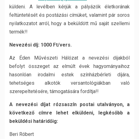
küldeni. A levélben kérjük a pályázók életkorának
feltüntetését és postázási címüket, valamint pár soros
nyilatkozatot arról, hogy a beküldött mű saját szellemi
termék!!
Nevezési díj: 1000 Ft/vers.
Az Éden Művészeti Hálózat a nevezési díjakból
befolyt összeget az elmúlt évek hagyományaihoz
hasonlóan irodalmi estek színházbérleti díjára,
tehetséges alkotók versantológiákban való
szerepeltetésére, támogatására fordítja!!
A nevezési díjat rózsaszín postai utalványon, a
következő címre lehet elküldeni, legkésőbb a
beküldési határidőig:
Beri Róbert