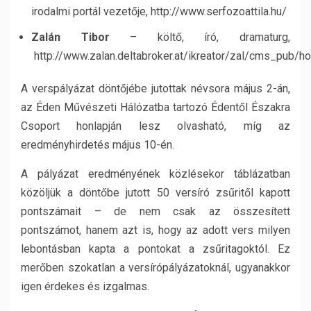
irodalmi portál vezetője, http://www.serfozoattila.hu/
Zalán Tibor
– költő, író, dramaturg,
http://www.zalan.deltabroker.at/ikreator/zal/cms_pub/h
A verspályázat döntőjébe jutottak névsora május 2-án,
az Éden Művészeti Hálózatba tartozó Édentől Északra
Csoport honlapján lesz olvasható, míg az
eredményhirdetés május 10-én.
A pályázat eredményének közlésekor táblázatban
közöljük a döntőbe jutott 50 versíró zsűritől kapott
pontszámait – de nem csak az összesített
pontszámot, hanem azt is, hogy az adott vers milyen
lebontásban kapta a pontokat a zsűritagoktól. Ez
merőben szokatlan a versírópályázatoknál, ugyanakkor
igen érdekes és izgalmas.