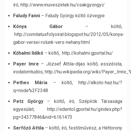
író, http://www.muveszetek.hu/csakgyongyi/
Faludy Fanni
– Faludy György költő özvegye
Kónya Gábor
– költő,
http://comitatusfolyoirat.blogspot.hu/2012/05/konya-
gabor-versei-rolunk-vers-nehany.html
Kőhalmi Ildikó
– költő, http://kohalmi.gportal.hu/
Payer Imre
– József Attila-díjas költő, esszéista,
irodalomtudós,
http://hu.wikipedia.org/wiki/Payer_I
Pethes Mária
– költő, http://alkoto-haz.hu/?
q=node%2F2348
Petz György
– költő, író, Szépírók Társasága
egyesület, http://edentol.gportal.hu/gindex.php?
pg=34377846&nid=6161473
Serfőző Attila
– költő, író, festőművész, a Héttorony