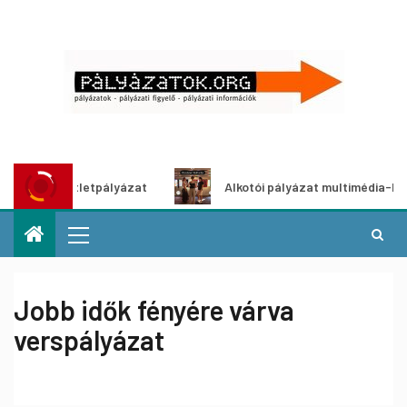
 ötletpályázat
Alkotói pályázat multimédia-kiállításhoz
Jobb idők fényére várva
verspályázat