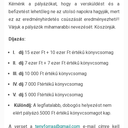
Kérnénk a pályázókat, hogy a versküldést és a
befizetést lehetőleg ne az utolsó napokra hagyják, mert
ez az eredményhirdetés csúszását eredményezheti!!
Várjuk a pályázók mihamarabbi nevezését. Köszönjük.
Díjazás:
I. díj
15 ezer Ft + 10 ezer Ft értékű könyvcsomag
II. díj
7 ezer Ft + 7 ezer Ft értékű könyvcsomag
III. díj
10 000 Ft értékű könyvcsomag
IV. díj
7 000 Ftértékű könyvcsomag
V. díj
5 000 Ftértékű könyvcsomag
Különdíj:
A legfiatalabb, dobogós helyezést nem
elért pályázó.5000 Ft értékű könyvcsomagot kap.
A verset a
tenyforras@gmail.com
e-mail címre kell