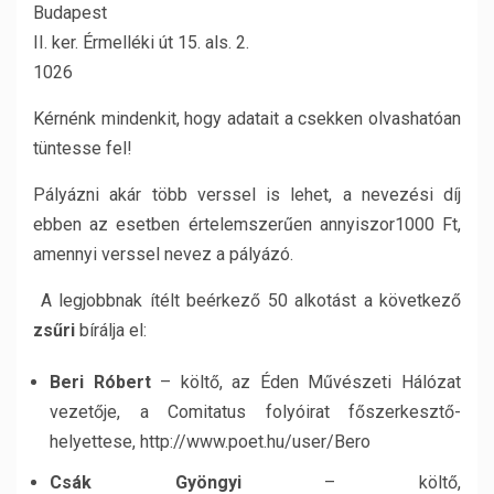
Budapest
II. ker. Érmelléki út 15. als. 2.
1026
Kérnénk mindenkit, hogy adatait a csekken olvashatóan
tüntesse fel!
Pályázni akár több verssel is lehet, a nevezési díj
ebben az esetben értelemszerűen annyiszor1000 Ft,
amennyi verssel nevez a pályázó.
A legjobbnak ítélt beérkező 50 alkotást a következő
zsűri
bírálja el:
Beri Róbert
– költő, az Éden Művészeti Hálózat
vezetője, a Comitatus folyóirat főszerkesztő-
helyettese, http://www.poet.hu/user/Bero
Csák Gyöngyi
– költő,