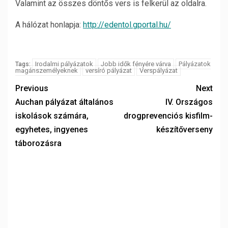
Valamint az összes döntős vers is felkerül az oldalra.
A hálózat honlapja:
http://edentol.gportal.hu/
Irodalmi pályázatok
Jobb idők fényére várva
Pályázatok
Tags:
magánszemélyeknek
versíró pályázat
Verspályázat
Previous
Next
Auchan pályázat általános
IV. Országos
iskolások számára,
drogprevenciós kisfilm-
egyhetes, ingyenes
készítőverseny
táborozásra