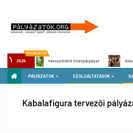
PÁLYÁZATOK
at
Városzöldítő ötletpályázat
Alkotói pályáz
2026
PÁLYÁZATOK
SZOLGÁLTATÁSOK
K
Kabalafigura tervezői pályáz