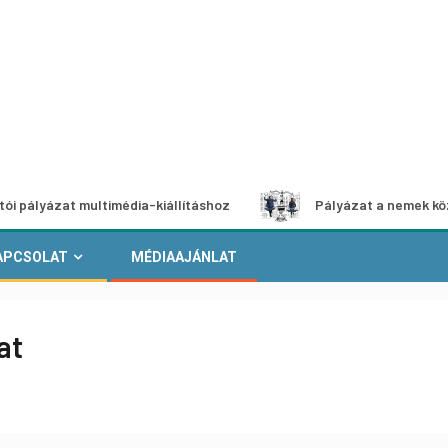
at multimédia-kiállításhoz
Pályázat a nemek közötti egye
APCSOLAT
MÉDIAAJÁNLAT
at