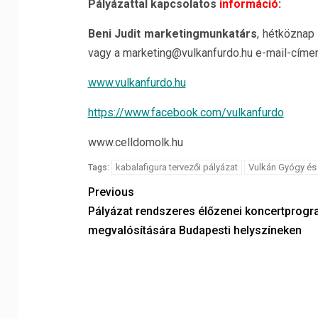
Pályázattal kapcsolatos
információ
:
Beni Judit marketingmunkatárs
, hétköznap
vagy a marketing@vulkanfurdo.hu e-mail-címen
www.vulkanfurdo.hu
https://www.facebook.com/vulkanfurdo
www.celldomolk.hu
kabalafigura tervezői pályázat
Vulkán Gyógy és 
Tags:
Previous
Pályázat rendszeres élőzenei koncertprog
megvalósítására Budapesti helyszíneken