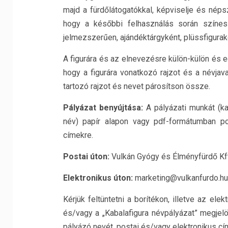
majd a fürdőlátogatókkal, képviselje és néps
hogy a későbbi felhasználás során színes 
jelmezszerűen, ajándéktárgyként, plüssfigurak
A figurára és az elnevezésre külön-külön és együ
hogy a figurára vonatkozó rajzot és a névja
tartozó rajzot és nevet párosítson össze.
Pályázat benyújtása:
A pályázati munkát (kab
név) papír alapon vagy pdf-formátumban po
címekre.
Postai úton:
Vulkán Gyógy és Élményfürdő Kft.
Elektronikus úton:
marketing@vulkanfurdo.hu
Kérjük feltüntetni a borítékon, illetve az elek
és/vagy a „Kabalafigura névpályázat” megjelöl
pályázó nevét, postai és/vagy elektronikus cí