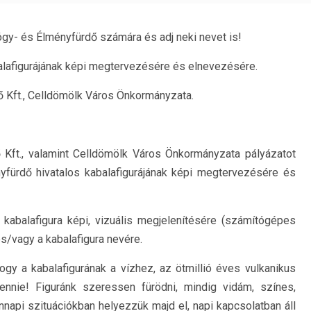
ógy- és Élményfürdő számára és adj neki nevet is!
alafigurájának képi megtervezésére és elnevezésére.
 Kft., Celldömölk Város Önkormányzata.
 Kft., valamint Celldömölk Város Önkormányzata pályázatot
yfürdő hivatalos kabalafigurájának képi megtervezésére és
a kabalafigura képi, vizuális megjelenítésére (számítógépes
és/vagy a kabalafigura nevére.
gy a kabalafigurának a vízhez, az ötmillió éves vulkanikus
ennie! Figuránk szeressen fürödni, mindig vidám, színes,
napi szituációkban helyezzük majd el, napi kapcsolatban áll