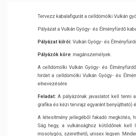
Tervezz kabalafigurát a celldömölki Vulkán gy
Pályázat a Vulkán Gyógy- és Élményfürdő kab
Pályázat kiírói:
Vulkán Gyógy- és Élményfürdő
Pályázók köre
: magánszemélyek.
A celldömölki Vulkán Gyógy- és Élményfürdő
hirdet a celldömölki Vulkán Gyógy- és Élmén
elnevezésére.
Feladat:
A pályázónak javaslatot kell tenni 
grafika és kézi tervrajz egyaránt benyújtható) 
A létesítmény jellegéből fakadó megkötés, ho
Ság hegy, a vulkánsághoz kötődőnek kell l
mosolygós, szerethető, unisex legyen. Minden