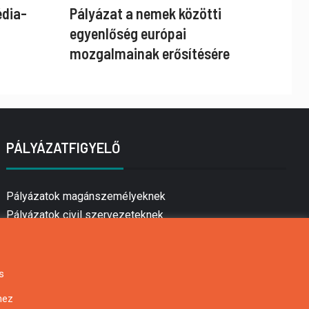
édia-
Pályázat a nemek közötti
egyenlőség európai
mozgalmainak erősítésére
PÁLYÁZATFIGYELŐ
Pályázatok magánszemélyeknek
Pályázatok civil szervezeteknek
Pályázatok vállalkozásoknak
Önkormányzati pályázatok
Mezőgazdasági pályázatok
s
Falusi turizmus pályázatok
hez
Napelem pályázatok