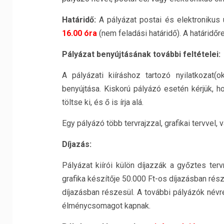
Határidő:
A pályázat postai és elektronikus
16.00 óra
(nem feladási határidő). A határidőr
Pályázat benyújtásának további feltételei:
A pályázati kiíráshoz tartozó nyilatkozat(
benyújtása. Kiskorú pályázó esetén kérjük, h
töltse ki, és ő is írja alá.
Egy pályázó több tervrajzzal, grafikai tervvel,
Díjazás:
Pályázat kiírói külön díjazzák a győztes ter
grafika készítője 50.000 Ft-os díjazásban rés
díjazásban részesül. A további pályázók névr
élménycsomagot kapnak.