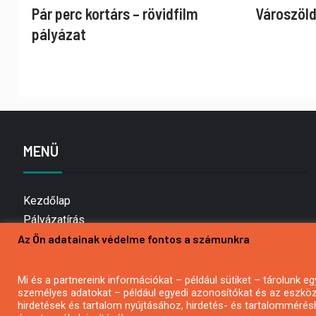
Pár perc kortárs – rövidfilm
Városzöld
pályázat
MENÜ
Kezdőlap
Pályázatírás
Az Ön adatainak védelme fontos a számunkra
Bemutatkozás
Médiaajánlat
Hírlevél feliratkozás
Mi és a partnereink információkat – például sütiket – tárolunk
személyes adatokat – például egyedi azonosítókat és az eszköz 
Impresszum
hirdetések és tartalom nyújtásához, hirdetés- és tartalommérés
Kapcsolat