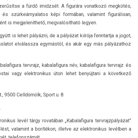
zerűsítse a fürdő imidzsét. A figurára vonatkozó megkötés,
és szürkeárnyalatos képi formában, valamint figurálisan,
ént is megjeleníthető, megvalósítható legyen.
tt is lehet pályázni, de a pályázat kiírója fenntartja a jogot,
vaslatot elválassza egymástól, és akár egy más pályázathoz
alafigura tervrajz, kabalafigura név, kabalafigura tervrajz és
stai vagy elektronikus úton lehet benyújtani a következő
, 9500 Celldömölk, Sport u. 8.
.
tronikus levél tárgy rovatában „Kabalafigura tervrajzpályázat”
ést, valamint a borítékon, illetve az elektronikus levélben a
mét, telefonszámát.