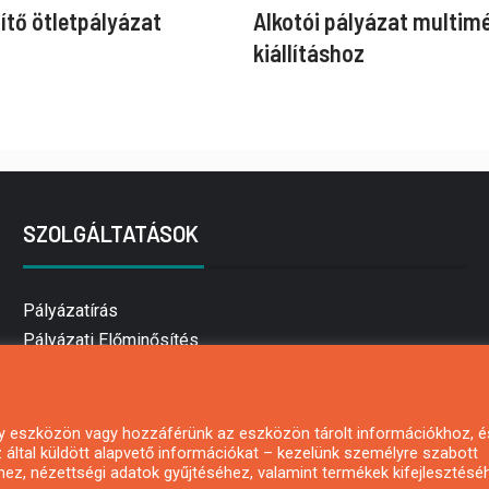
ítő ötletpályázat
Alkotói pályázat multim
kiállításhoz
SZOLGÁLTATÁSOK
Pályázatírás
Pályázati Előminősítés
Pályázati tanácsadás
Pályázatírás vállalkozásoknak
Mezőgazdasági pályázatírás
 egy eszközön vagy hozzáférünk az eszközön tárolt információkhoz, é
által küldött alapvető információkat – kezelünk személyre szabott
Pályázatírás magánszemélyeknek
hez, nézettségi adatok gyűjtéséhez, valamint termékek kifejlesztésé
Pályázatírás civil szervezeteknek