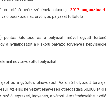
 úton történő beérkezésének határideje
2017. augusztus 4.
e való beérkezés az érvényes pályázat feltétele.
ok) pontos kitöltése és a pályázati művel együtt történő
ogy a nyilatkozatot a kiskorú pályázó törvényes képviselője
 valamint névtervezettel pályázhat!
vrajzot és a győztes elnevezést. Az első helyezett tervrajz,
zesül. Az első helyezett elnevezés ötletgazdája 50.000 Ft-os
e szóló, egyszeri, ingyenes, a városi létesítményekbe szóló