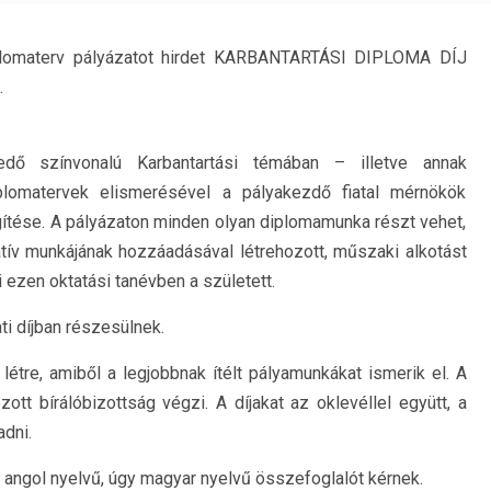
iplomaterv pályázatot hirdet KARBANTARTÁSI DIPLOMA DÍJ
.
dő színvonalú Karbantartási témában – illetve annak
 diplomatervek elismerésével a pályakezdő fiatal mérnökök
tése. A pályázaton minden olyan diplomamunka részt vehet,
atív munkájának hozzáadásával létrehozott, műszaki alkotást
ezen oktatási tanévben a született.
i díjban részesülnek.
létre, amiből a legjobbnak ítélt pályamunkákat ismerik el. A
ott bírálóbizottság végzi. A díjakat az oklevéllel együtt, a
dni.
ngol nyelvű, úgy magyar nyelvű összefoglalót kérnek.