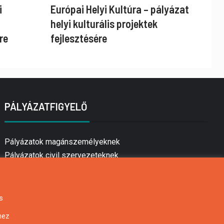
i
Európai Helyi Kultúra – pályázat
helyi kulturális projektek
re
fejlesztésére
PÁLYÁZATFIGYELŐ
Pályázatok magánszemélyeknek
Pályázatok civil szervezeteknek
Pályázatok vállalkozásoknak
Önkormányzati pályázatok
Mezőgazdasági pályázatok
s
Falusi turizmus pályázatok
hez
Napelem pályázatok