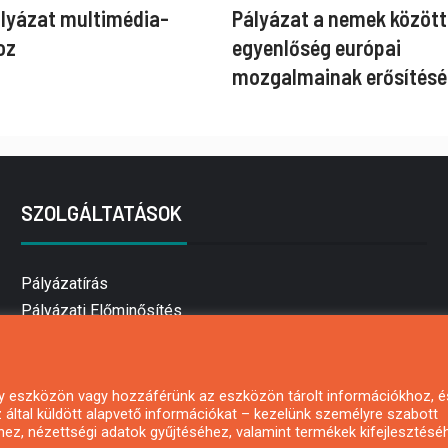
ályázat multimédia-
Pályázat a nemek között
oz
egyenlőség európai
mozgalmainak erősítésé
SZOLGÁLTATÁSOK
Pályázatírás
Pályázati Előminősítés
Pályázati tanácsadás
Pályázatírás vállalkozásoknak
Mezőgazdasági pályázatírás
 egy eszközön vagy hozzáférünk az eszközön tárolt információkhoz, é
által küldött alapvető információkat – kezelünk személyre szabott
Pályázatírás magánszemélyeknek
hez, nézettségi adatok gyűjtéséhez, valamint termékek kifejlesztésé
Pályázatírás civil szervezeteknek