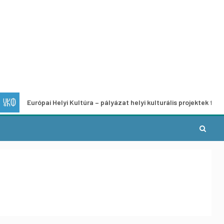
rópai Helyi Kultúra – pályázat helyi kulturális projektek fejlesztésére