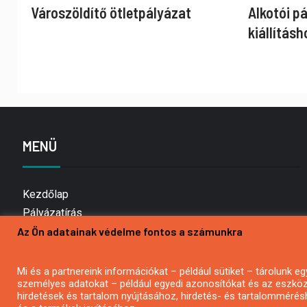
Városzöldítő ötletpályázat
Alkotói p
kiállításh
MENÜ
Kezdőlap
Pályázatírás
Az Ön adatainak védelme fontos a számunkra
Bemutatkozás
Médiaajánlat
Hírlevél feliratkozás
Mi és a partnereink információkat – például sütiket – tárolunk
személyes adatokat – például egyedi azonosítókat és az eszköz 
Impresszum
hirdetések és tartalom nyújtásához, hirdetés- és tartalommérés
Kapcsolat