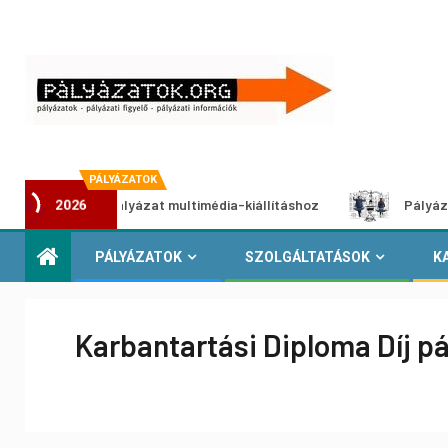
PÁLYÁZATOK
lkotói pályázat multimédia-kiállításhoz
Pályázat a nemek
2026
PÁLYÁZATOK
SZOLGÁLTATÁSOK
K
Karbantartási Diploma Díj p