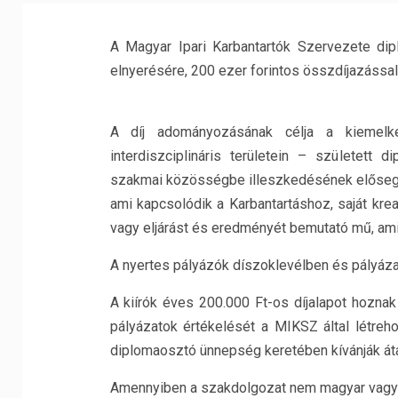
A Magyar Ipari Karbantartók Szervezete d
elnyerésére, 200 ezer forintos összdíjazással
A díj adományozásának célja a kiemelke
interdiszciplináris területein – született
szakmai közösségbe illeszkedésének elősegí
ami kapcsolódik a Karbantartáshoz, saját kre
vagy eljárást és eredményét bemutató mű, ami 
A nyertes pályázók díszoklevélben és pályázat
A kiírók éves 200.000 Ft-os díjalapot hoznak 
pályázatok értékelését a MIKSZ által létrehoz
diplomaosztó ünnepség keretében kívánják áta
Amennyiben a szakdolgozat nem magyar vagy a