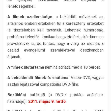
lehetőségekkel.
A filmek szellemisége:
a beküldött műveknek az
általános emberi értékeken túl a keresztény értékeket
is tiszteletben kell tartaniuk. Lehetnek humorosak,
probléma-felvetők, ironikus hangvételűek, akár finoman
provokatívak is, de fontos, hogy a világ, az élet és a
család evangéliumi szemléletével összhangban
álljanak.
A filmek időtartama
nem haladhatja meg a 10 percet.
A beküldendő
filmek formátuma:
Video-DVD, vagyis
asztali lejátszóval kompatibilis DVD-film.
Beküldési határidő
(a DVD-k postára adásának
határideje) :
2011. május 9. hétfő