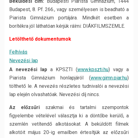
Beküldési cím:
Budapesti Piarista Gimnázium, 1444
Budapest, 8. Pf. 266., vagy személyesen is beadható a
Piarista Gimnázium portájára. Mindkét esetben a
borítékra jól láthatóan kérjük ráírni: DIÁKFILMSZEMLE.
Letölthető dokumentumok
Felhívás
Nevezési lap
A nevezési lap
a KPSZTI (
www.kpszti.hu
) vagy a
Piarista Gimnázium honlapjáról (
www.gimn.piar.hu
)
tölthető le. A nevezés részletes tudnivalói a nevezési
lap elején olvashatóak. Nevezési díj nincs.
Az elő
zsű
ri
szakmai és tartalmi szempontok
figyelembe vételével választja ki a döntőbe kerülő, a
szemlén vetítendő alkotásokat. A beküldött filmek
alkotóit május 20-ig emailben értesítjük az előzsűri