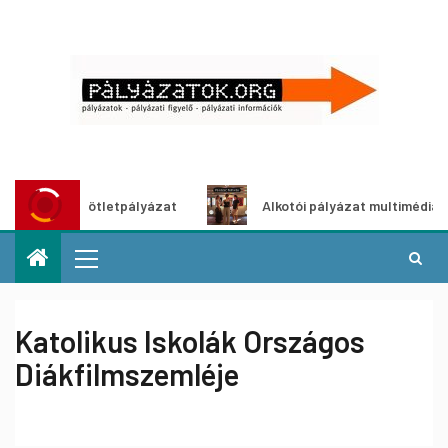
dítő ötletpályázat
Alkotói pályázat multimédia-kiállításh
Katolikus Iskolák Országos
Diákfilmszemléje