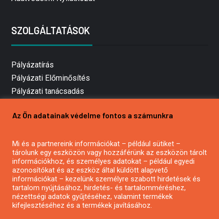
SZOLGÁLTATÁSOK
Pályázatírás
Pályázati Előminősítés
Pályázati tanácsadás
Pályázatírás vállalkozásoknak
Az Ön adatainak védelme fontos a számunkra
Mezőgazdasági pályázatírás
Pályázatírás magánszemélyeknek
Pályázatírás civil szervezeteknek
Mi és a partnereink információkat – például sütiket –
tárolunk egy eszközön vagy hozzáférünk az eszközön tárolt
Pályázatírás önkormányzatoknak
információkhoz, és személyes adatokat – például egyedi
Pályázatfigyelés
azonosítókat és az eszköz által küldött alapvető
információkat – kezelünk személyre szabott hirdetések és
Specifikus pályázatfigyelés vagy hírlevél
tartalom nyújtásához, hirdetés- és tartalomméréshez,
nézettségi adatok gyűjtéséhez, valamint termékek
kifejlesztéséhez és a termékek javításához.
PÁLYÁZATFIGYELŐ