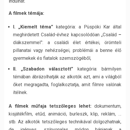
indulhat.
A filmek témája:
I. „Kiemelt téma”
kategória: a Püspöki Kar által
meghirdetett Család-évhez kapcsolódóan „Család
–
diákszemmel”: a családi élet értékei, örömteli
pillanatai vagy nehézségei, problémái a benne élő
gyermekek és fiatalok szemszögéből,
II. „Szabadon választott”
kategória: bármilyen
témában ábrázolhatják az alkotók azt, ami a világból
őket megragadta, foglalkoztatja, amit filmre valónak
ítélnek.
A filmek mű
faja tetsző
leges lehet:
dokumentum,
kisjátékfilm, etűd, animáció, burleszk, klip, reklám, …
stb. Az alkotók tetszőleges technikával dolgozhatnak,
de igényes, színvonalas módon bánjanak a