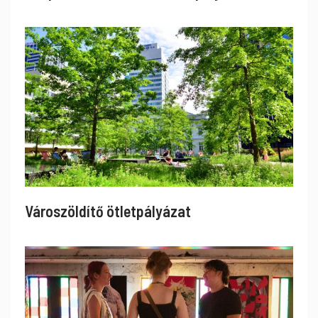
Városzöldítő ötletpályázat