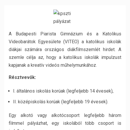
A Budapesti Piarista Gimnázium és a Katolikus
Videobarátok Egyesülete (VITEO) a katolikus iskolák
diákjai számára országos diákfilmszemlét hirdet.
A
szemle célja
az, hogy a katolikus iskolák impulzust
kapjanak a kreatív videós műhelymunkához.
Résztvevő
k:
I. általános iskolás korúak (legfeljebb 14 évesek),
II. középiskolás korúak (legfeljebb 19 évesek).
Egy alkotó vagy alkotócsoport legfeljebb három
filmmel pályázhat, egy iskolából több csoport is