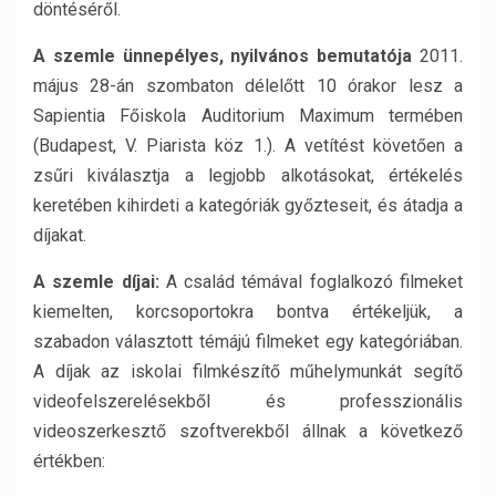
döntéséről.
A szemle ünnepélyes, nyilvános bemutatója
2011.
május 28-án szombaton délelőtt 10 órakor lesz a
Sapientia Főiskola Auditorium Maximum termében
(Budapest, V. Piarista köz 1.). A vetítést követően a
zsűri kiválasztja a legjobb alkotásokat, értékelés
keretében kihirdeti a kategóriák győzteseit, és átadja a
díjakat.
A szemle díjai:
A család témával foglalkozó filmeket
kiemelten, korcsoportokra bontva értékeljük, a
szabadon választott témájú filmeket egy kategóriában.
A díjak az iskolai filmkészítő műhelymunkát segítő
videofelszerelésekből és professzionális
videoszerkesztő szoftverekből állnak a következő
értékben: