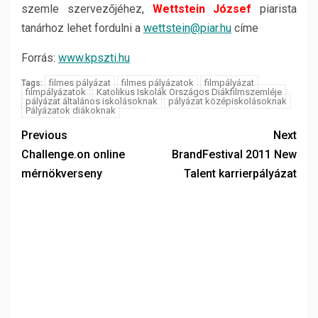
szemle szervezőjéhez,
Wettstein József
piarista
tanárhoz lehet fordulni a
wettstein@piar.hu
címe
Forrás:
www.kpszti.hu
filmes pályázat
filmes pályázatok
filmpályázat
Tags:
filmpályázatok
Katolikus Iskolák Országos Diákfilmszemléje
pályázat általános iskolásoknak
pályázat középiskolásoknak
Pályázatok diákoknak
Previous
Next
Challenge.on online
BrandFestival 2011 New
mérnökverseny
Talent karrierpályázat