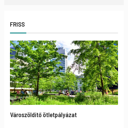
FRISS
Városzöldítő ötletpályázat