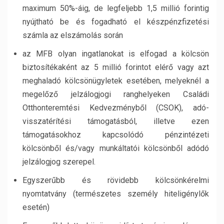
maximum 50%-áig, de legfeljebb 1,5 millió forintig
nyújtható be és fogadható el készpénzfizetési
számla az elszámolás során
az MFB olyan ingatlanokat is elfogad a kölcsön
biztosítékaként az 5 millió forintot elérő vagy azt
meghaladó kölcsönügyletek esetében, melyeknél a
megelőző jelzálogjogi ranghelyeken Családi
Otthonteremtési Kedvezményből (CSOK), adó-
visszatérítési támogatásból, illetve ezen
támogatásokhoz kapcsolódó pénzintézeti
kölcsönből és/vagy munkáltatói kölcsönből adódó
jelzálogjog szerepel.
Egyszerűbb és rövidebb kölcsönkérelmi
nyomtatvány (természetes személy hiteligénylők
esetén)