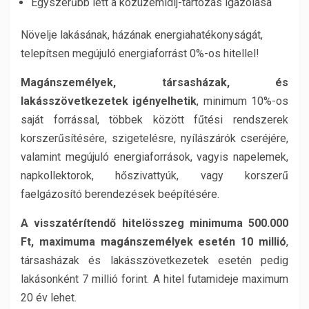
Egyszerűbb lett a közüzemidíj-tartozás igazolása
Növelje lakásának, házának energiahatékonyságát,
telepítsen megújuló energiaforrást 0%-os hitellel!
Magánszemélyek, társasházak, és
lakásszövetkezetek igényelhetik
, minimum 10%-os
saját forrással, többek között fűtési rendszerek
korszerűsítésére, szigetelésre, nyílászárók cseréjére,
valamint megújuló energiaforrások, vagyis napelemek,
napkollektorok, hőszivattyúk, vagy korszerű
faelgázosító berendezések beépítésére.
A visszatérítendő hitelösszeg minimuma 500.000
Ft, maximuma magánszemélyek esetén 10 millió
,
társasházak és lakásszövetkezetek esetén pedig
lakásonként 7 millió forint. A hitel futamideje maximum
20 év lehet.