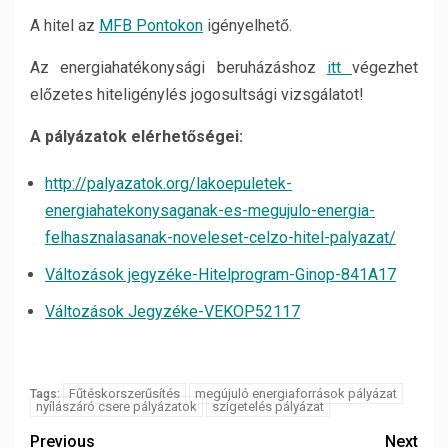
A hitel az
MFB Pontokon
igényelhető.
Az energiahatékonysági beruházáshoz
itt
végezhet
előzetes hiteligénylés jogosultsági vizsgálatot!
A pályázatok elérhetőségei:
http://palyazatok.org/lakoepuletek-
energiahatekonysaganak-es-megujulo-energia-
felhasznalasanak-noveleset-celzo-hitel-palyazat/
Változások jegyzéke-Hitelprogram-Ginop-841A17
Változások Jegyzéke-VEKOP52117
Fűtéskorszerűsítés
megújuló energiaforrások pályázat
Tags:
nyílászáró csere pályázatok
szigetelés pályázat
Previous
Next