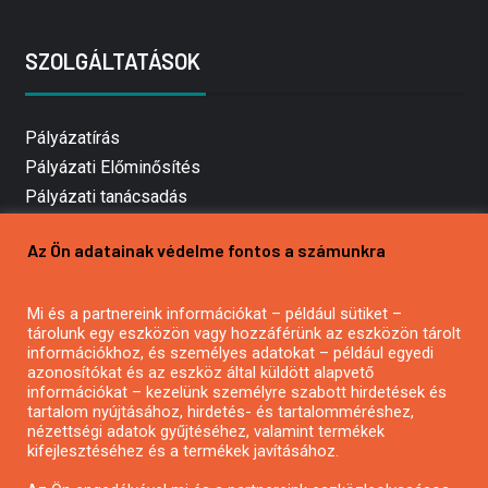
SZOLGÁLTATÁSOK
Pályázatírás
Pályázati Előminősítés
Pályázati tanácsadás
Pályázatírás vállalkozásoknak
Az Ön adatainak védelme fontos a számunkra
Mezőgazdasági pályázatírás
Pályázatírás magánszemélyeknek
Mi és a partnereink információkat – például sütiket –
Pályázatírás civil szervezeteknek
tárolunk egy eszközön vagy hozzáférünk az eszközön tárolt
Pályázatírás önkormányzatoknak
információkhoz, és személyes adatokat – például egyedi
azonosítókat és az eszköz által küldött alapvető
Pályázatfigyelés
információkat – kezelünk személyre szabott hirdetések és
Specifikus pályázatfigyelés vagy hírlevél
tartalom nyújtásához, hirdetés- és tartalomméréshez,
nézettségi adatok gyűjtéséhez, valamint termékek
kifejlesztéséhez és a termékek javításához.
PÁLYÁZATFIGYELŐ