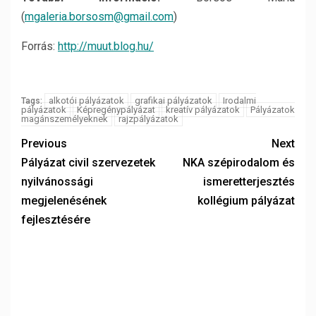
(
mgaleria.borsosm@gmail.com
)
Forrás:
http://muut.blog.hu/
alkotói pályázatok
grafikai pályázatok
Irodalmi
Tags:
pályázatok
Képregénypályázat
kreatív pályázatok
Pályázatok
magánszemélyeknek
rajzpályázatok
Previous
Next
Pályázat civil szervezetek
NKA szépirodalom és
nyilvánossági
ismeretterjesztés
megjelenésének
kollégium pályázat
fejlesztésére