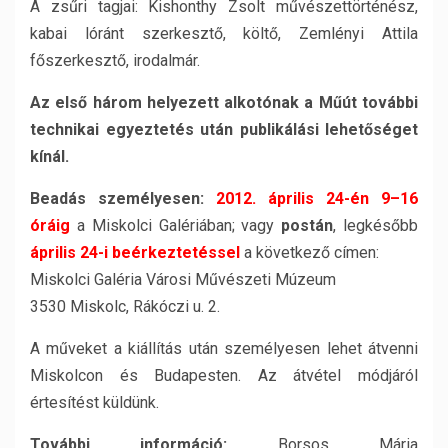
A zsűri tagjai: Kishonthy Zsolt művészettörténész,
kabai lóránt szerkesztő, költő, Zemlényi Attila
főszerkesztő, irodalmár.
Az első három helyezett alkotónak a Műút további
technikai egyeztetés után publikálási lehetőséget
kínál.
Beadás személyesen:
2012. április 24-én 9–16
óráig
a Miskolci Galériában; vagy
postán
, legkésőbb
április 24-i beérkeztetéssel
a következő címen:
Miskolci Galéria Városi Művészeti Múzeum
3530 Miskolc, Rákóczi u. 2.
A műveket a kiállítás után személyesen lehet átvenni
Miskolcon és Budapesten. Az átvétel módjáról
értesítést küldünk.
További információ:
Borsos Mária