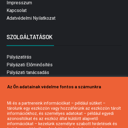
Impresszum
Kapcsolat
Adatvédelmi Nyilatkozat
SZOLGÁLTATÁSOK
Pályázatírás
Pályázati Előminősítés
Pályázati tanácsadás
Pályázatírás vállalkozásoknak
Az Ön adatainak védelme fontos a számunkra
Mezőgazdasági pályázatírás
Pályázatírás magánszemélyeknek
Mi és a partnereink információkat – például sütiket –
Pályázatírás civil szervezeteknek
tárolunk egy eszközön vagy hozzáférünk az eszközön tárolt
Pályázatírás önkormányzatoknak
információkhoz, és személyes adatokat – például egyedi
azonosítókat és az eszköz által küldött alapvető
Pályázatfigyelés
információkat – kezelünk személyre szabott hirdetések és
Specifikus pályázatfigyelés vagy hírlevél