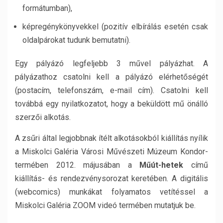
formátumban),
képregénykönyvekkel (pozitív elbírálás esetén csak
oldalpárokat tudunk bemutatni).
Egy pályázó legfeljebb 3 művel pályázhat. A
pályázathoz csatolni kell a pályázó elérhetőségét
(postacím, telefonszám, e-mail cím). Csatolni kell
továbbá egy nyilatkozatot, hogy a beküldött mű önálló
szerzői alkotás.
A zsűri által legjobbnak ítélt alkotásokból kiállítás nyílik
a Miskolci Galéria Városi Művészeti Múzeum Kondor-
termében 2012. májusában a
Műút-hetek
című
kiállítás- és rendezvénysorozat keretében. A digitális
(webcomics) munkákat folyamatos vetítéssel a
Miskolci Galéria ZOOM videó termében mutatjuk be.