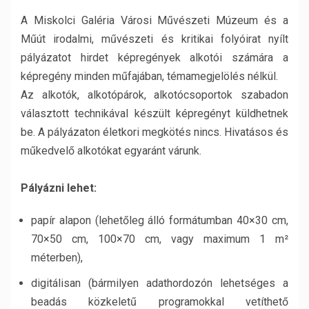
A Miskolci Galéria Városi Művészeti Múzeum és a
Műút irodalmi, művészeti és kritikai folyóirat nyílt
pályázatot hirdet képregények alkotói számára a
képregény minden műfajában, témamegjelölés nélkül.
Az alkotók, alkotópárok, alkotócsoportok szabadon
választott technikával készült képregényt küldhetnek
be. A pályázaton életkori megkötés nincs. Hivatásos és
műkedvelő alkotókat egyaránt várunk.
Pályázni lehet:
papír alapon (lehetőleg álló formátumban 40×30 cm,
70×50 cm, 100×70 cm, vagy maximum 1 m²
méterben),
digitálisan (bármilyen adathordozón lehetséges a
beadás közkeletű programokkal vetíthető