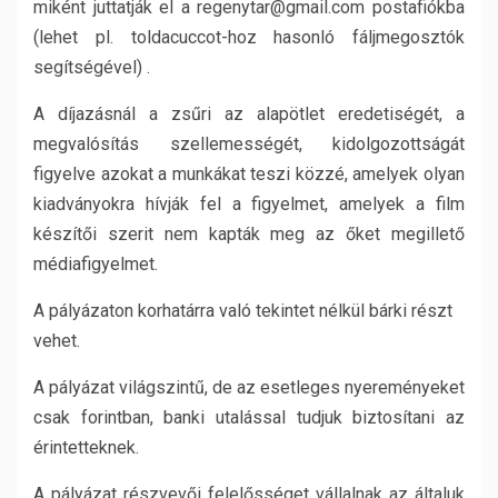
miként juttatják el a regenytar@gmail.com postafiókba
(lehet pl. toldacuccot-hoz hasonló fáljmegosztók
segítségével) .
A díjazásnál a zsűri az alapötlet eredetiségét, a
megvalósítás szellemességét, kidolgozottságát
figyelve azokat a munkákat teszi közzé, amelyek olyan
kiadványokra hívják fel a figyelmet, amelyek a film
készítői szerit nem kapták meg az őket megillető
médiafigyelmet.
A pályázaton korhatárra való tekintet nélkül bárki részt
vehet.
A pályázat világszintű, de az esetleges nyereményeket
csak forintban, banki utalással tudjuk biztosítani az
érintetteknek.
A pályázat részvevői felelősséget vállalnak az általuk