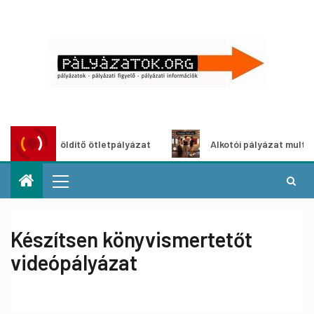
ároszöldítő ötletpályázat
Alkotói pályázat multimédia-ki
Készítsen könyvismertetőt
videópályázat