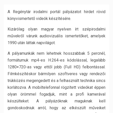
A Regénytár irodalmi portál pályázatot hirdet rövid
könyvismertető videók készítésére.
Kizárólag olyan magyar nyelven írt szépirodalmi
művekről várunk audiovizuális ismertetőket, amelyek
1990 után láttak napvilágot.
A pályamunkák nem lehetnek hosszabbak 5 percnél,
formátumuk mp4-es H.264-es kódolással, legalább
1280×720-as vagy ettől jobb (Full HD) felbontással.
Filmkészítéskor bármilyen szoftveres vagy rendezői
trükközés megengedett és a felhasznált technika sincs
korlátozva. A mobiltelefonnal rögzített videókat éppen
olyan örömmel fogadjuk, mint a profi kamerával
készülteket. A pályázóknak maguknak kell
gondoskodniuk arról, hogy az elkészült műveiket