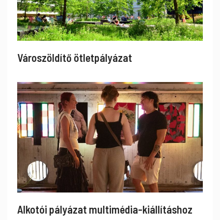
Városzöldítő ötletpályázat
Alkotói pályázat multimédia-kiállításhoz