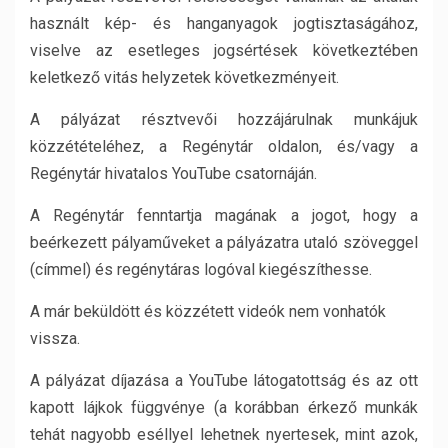
használt kép- és hanganyagok jogtisztaságához,
viselve az esetleges jogsértések következtében
keletkező vitás helyzetek következményeit.
A pályázat résztvevői hozzájárulnak munkájuk
közzétételéhez, a Regénytár oldalon, és/vagy a
Regénytár hivatalos YouTube csatornáján.
A Regénytár fenntartja magának a jogot, hogy a
beérkezett pályaműveket a pályázatra utaló szöveggel
(címmel) és regénytáras logóval kiegészíthesse.
A már beküldött és közzétett videók nem vonhatók
vissza.
A pályázat díjazása a YouTube látogatottság és az ott
kapott lájkok függvénye (a korábban érkező munkák
tehát nagyobb eséllyel lehetnek nyertesek, mint azok,