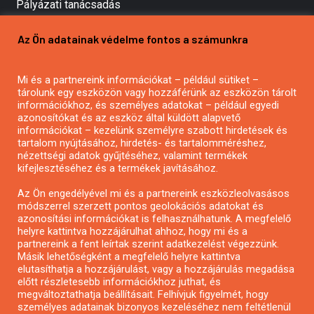
Pályázati tanácsadás
Pályázatírás vállalkozásoknak
Az Ön adatainak védelme fontos a számunkra
Mezőgazdasági pályázatírás
Pályázatírás magánszemélyeknek
Mi és a partnereink információkat – például sütiket –
Pályázatírás civil szervezeteknek
tárolunk egy eszközön vagy hozzáférünk az eszközön tárolt
Pályázatírás önkormányzatoknak
információkhoz, és személyes adatokat – például egyedi
azonosítókat és az eszköz által küldött alapvető
Pályázatfigyelés
információkat – kezelünk személyre szabott hirdetések és
Specifikus pályázatfigyelés vagy hírlevél
tartalom nyújtásához, hirdetés- és tartalomméréshez,
nézettségi adatok gyűjtéséhez, valamint termékek
kifejlesztéséhez és a termékek javításához.
PÁLYÁZATFIGYELŐ
Az Ön engedélyével mi és a partnereink eszközleolvasásos
módszerrel szerzett pontos geolokációs adatokat és
azonosítási információkat is felhasználhatunk. A megfelelő
helyre kattintva hozzájárulhat ahhoz, hogy mi és a
Pályázatok magánszemélyeknek
partnereink a fent leírtak szerint adatkezelést végezzünk.
Pályázatok civil szervezeteknek
Másik lehetőségként a megfelelő helyre kattintva
elutasíthatja a hozzájárulást, vagy a hozzájárulás megadása
Pályázatok vállalkozásoknak
előtt részletesebb információkhoz juthat, és
Önkormányzati pályázatok
megváltoztathatja beállításait. Felhívjuk figyelmét, hogy
személyes adatainak bizonyos kezeléséhez nem feltétlenül
Mezőgazdasági pályázatok