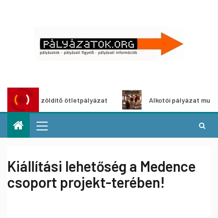
Városzöldítő ötletpályázat
Alkotói pályázat multimédia-k
Kiállítási lehetőség a Medence
csoport projekt-terében!