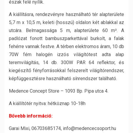
észak felé nyílik.
A kiállításra, rendezvényre használható tér alapterülete
5,7 m x 10,5 m, keleti (hosszú) oldalon két ablakkal az
utcára. Belmagassága 5 m, alapterülete 60 m². A
padlózat fonott bambuszparkettával burkolt, a falak
fehérre vannak festve. A térben elektromos áram, 10 db
70W fém halogén izzós világítótest adta alap
teremvilágítás, 14 db. 300W PAR 64 reflektor, és
kiegészítő fényforrásokkal felszerelt világítórendszer,
képfüggesztésre használható sínrendszer található.
Medence Concept Store – 1093 Bp. Pipa utca 4.
A kiállítótér nyitva: hétköznap 10-18h
Bővebb információ:
Garai Mixi, 06703685174, info@medencecsoport.hu