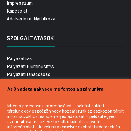
Impresszum
Kapcsolat
Adatvédelmi Nyilatkozat
SZOLGÁLTATÁSOK
Pályázatírás
Pályázati Előminősítés
Pályázati tanácsadás
Pályázatírás vállalkozásoknak
Az Ön adatainak védelme fontos a számunkra
Mezőgazdasági pályázatírás
Pályázatírás magánszemélyeknek
Mi és a partnereink információkat – például sütiket –
Pályázatírás civil szervezeteknek
tárolunk egy eszközön vagy hozzáférünk az eszközön tárolt
Pályázatírás önkormányzatoknak
információkhoz, és személyes adatokat – például egyedi
azonosítókat és az eszköz által küldött alapvető
Pályázatfigyelés
információkat – kezelünk személyre szabott hirdetések és
Specifikus pályázatfigyelés vagy hírlevél